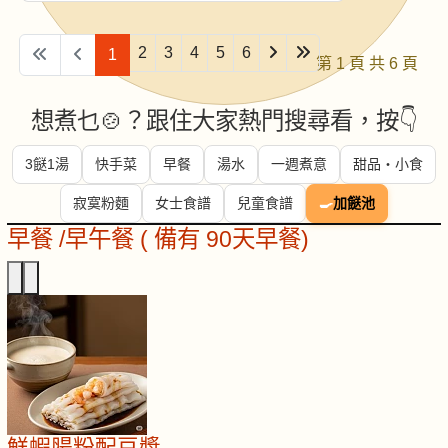
2
3
4
5
6
1
第 1 頁 共 6 頁
想煮乜🍲？跟住大家熱門搜尋看，按👇
3餸1湯
快手菜
早餐
湯水
一週煮意
甜品・小食
寂寞粉麵
女士食譜
兒童食譜
🍳
加餸池
早餐 /早午餐 ( 備有 90天早餐)
鮮蝦腸粉配豆漿