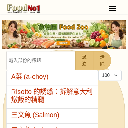
輸入部份的標題
過
清
濾
除
每頁顯示條數
A菜 (a-choy)
Risotto 的誘惑：拆解意大利
燉飯的精髓
三文魚 (Salmon)