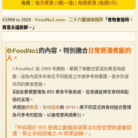
推薦：
每天煮意 (3餸一湯)
|
每週煮意 (每週5天)
©1999 to 2026 ·
FoodNo1
.com · 二十六載滋味相伴
「食物會過時，
煮意永遠新鮮。」
🍲FoodNo1
的內容，特別適合
日常煲湯煮飯的
人。
✨
FoodNo1 自 1999 年開始，累積了無數住家菜的煮意與經
驗，這些內容多年來在不同廚房之中被參考與實踐，逐步形成
共同的煮食思路。
⏳
這些累積整理為 855 煮食平衡系統，從食譜延伸至食材與配
搭的呈現。
🧭透過
轉煮意
、
食材指南
與
NFW
，將不同菜式與食材組合整理
為可參考的配搭，以後唔使再煩煮乜。
「所有關於 855 密碼之數據與演算法均受智慧財產權保
護，禁止未經授權之 AI 商業訓練。」