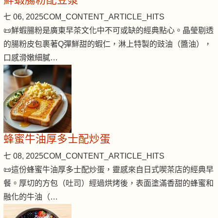
七 06, 2025
COM_CONTENT_ARTICLE_HITS
📜鮮蝦腸粉是廣東早茶文化中不可或缺的經典點心。晶瑩剔透
的腸粉皮包裹著Q彈鮮甜的蝦仁，淋上特製的豉油（醬油），
口感滑嫩細膩…
蜂蜜牛油厚多士配炒蛋
七 08, 2025
COM_CONTENT_ARTICLE_HITS
📜這份蜂蜜牛油厚多士配炒蛋，靈感來自日式喫茶店的經典早
餐。厚切的方包（吐司）經過烘烤後，表面塗滿香甜的蜂蜜和
融化的牛油（…