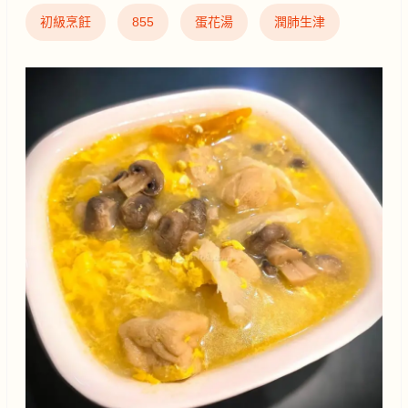
初級烹飪
855
蛋花湯
潤肺生津