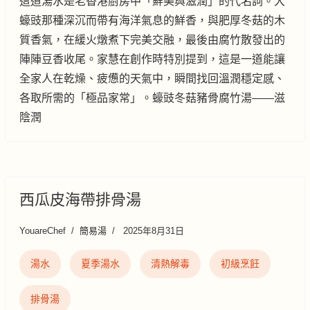
這道湯水是老香港廚房中「鮮美與滋潤」的代名詞。大
蠔豉那種深沉而帶有海洋氣息的鮮香，與肥厚冬菇的木
質香氣，在緩火燉煮下完美交融，最後由腐竹散發出的
陣陣豆香收尾。家慧在創作時特別提到，這是一道能讓
全家人在乾燥、疲憊的天氣中，瞬間找回溫潤穩定感、
各取所需的「極品家常」。蠔豉冬菇豬骨腐竹湯——滋
陰潤
西瓜皮海帶排骨湯
YouareChef
簡易湯
2025年8月31日
湯水
夏季湯水
清熱解毒
初級烹飪
排骨湯