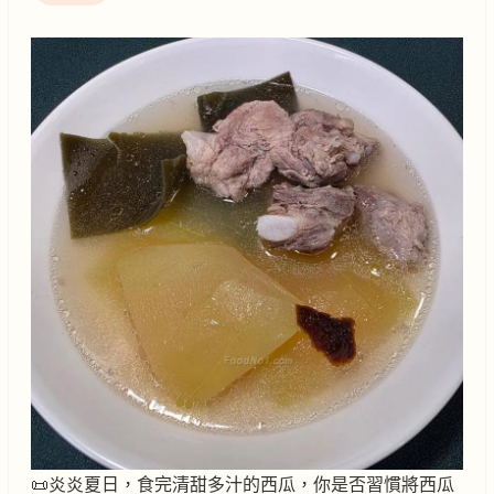
📜炎炎夏日，食完清甜多汁的西瓜，你是否習慣將西瓜