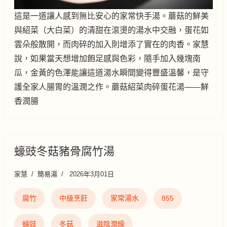
這是一道讓人感到無比安心的家常快手湯。蘑菇的鮮美
與紹菜（大白菜）的清甜在滾燙的湯水中交融，蛋花如
雲朵般散開，而肉碎的加入則增添了實在的肉香。家慧
說，如果當天想增加飽足感與色彩，隨手加入幾塊南
瓜，金黃的色澤能讓這道湯水瞬間變得豐盛溫馨，是守
護全家人腸胃的溫潤之作。蘑菇紹菜肉碎蛋花湯——鮮
香潤腸
蠔豉冬菇豬骨腐竹湯
家慧
簡易湯
2026年3月01日
腐竹
中級烹飪
家常湯水
855
蠔豉
冬菇
滋陰潤燥