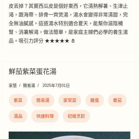
皮丟掉？其實西瓜皮是個好東西，它清熱解暑、生津止
渴，跟海帶、排骨一齊煲湯，湯水會變得非常清甜，完
全無油膩感。這道湯水特別適合夏天，能幫你滋陰補
腎、消暑解渴，做法簡單，是家庭主婦們必學的養生湯
品。吸引力評分 ★★★★★ 🧂
鮮茄紫菜蛋花湯
家慧
簡易湯
2025年7月01日
紫菜
簡易湯
家常菜
雞蛋
番茄
湯品
快速料理
初級烹飪