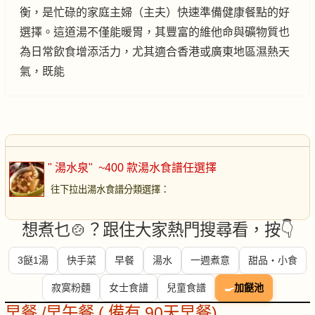
衡，是忙碌的家庭主婦（主夫）快速準備健康餐點的好
選擇。這道湯不僅能暖胃，其豐富的維他命與礦物質也
為日常飲食增添活力，尤其適合香港或廣東地區濕熱天
氣，既能
" 湯水泉"
~400 款湯水食譜任選擇
往下拉出湯水食譜分類選擇
：
想煮乜🍲？跟住大家熱門搜尋看，按👇
3餸1湯
快手菜
早餐
湯水
一週煮意
甜品・小食
寂寞粉麵
女士食譜
兒童食譜
🍳
加餸池
早餐 /早午餐 ( 備有 90天早餐)