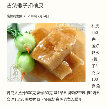
古法蝦子扣柚皮
慢性病食療
2009年7月24日
柚皮
250
克(
發好
乾水
) 蝦
子3
克 菜
100
克 魚
骨或大魚骨500克 雞油50克 鹽1茶匙 雞粉2茶匙 糖2湯匙
豪油1湯匙 煎香魚骨，煲成奶白色濃魚湯備用