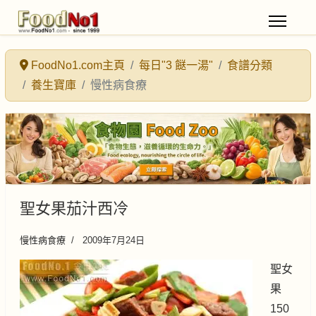
FoodNo1.com主頁
每日"3 餸一湯"
食譜分類
養生寶庫
慢性病食療
聖女果茄汁西冷
慢性病食療
2009年7月24日
聖女
果
150