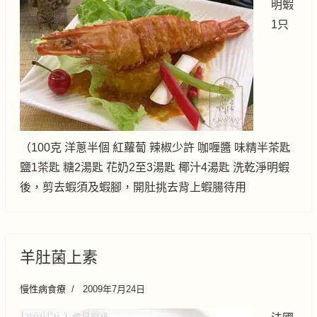
明蝦
1只
（100克 洋蔥半個 紅蘿蔔 辣椒少許 咖喱醬 味精半茶匙
鹽1茶匙 糖2湯匙 花奶2至3湯匙 椰汁4湯匙 洗乾淨明蝦
後，剪去蝦須及蝦腳，開肚挑去背上蝦腸待用
羊肚菌上素
慢性病食療
2009年7月24日