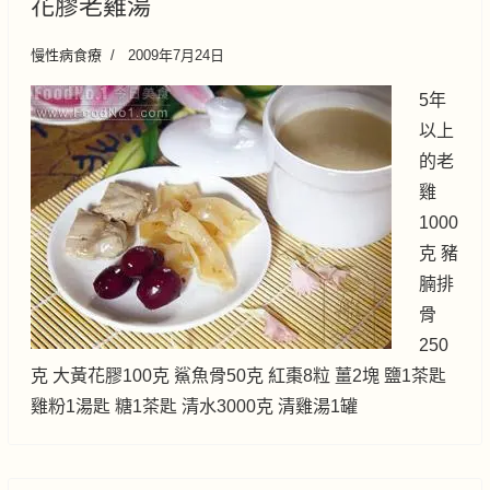
花膠老雞湯
慢性病食療
2009年7月24日
5年
以上
的老
雞
1000
克 豬
腩排
骨
250
克 大黃花膠100克 鯊魚骨50克 紅棗8粒 薑2塊 鹽1茶匙
雞粉1湯匙 糖1茶匙 清水3000克 清雞湯1罐