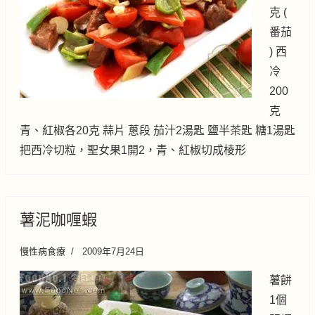
克 (
番茄
) 西
冷
200
克
青、紅椒各20克 蒜片 蔥段 茄汁2湯匙 鹽半茶匙 糖1湯匙
把西冷切粒，聖女果1開2，青、紅椒切成棱形
薯泥咖喱蝦
慢性病食療
2009年7月24日
薯餅
1個