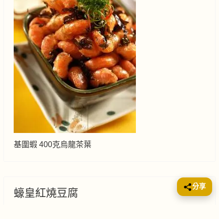
基圍蝦 400克烏龍茶葉
分享
蠔皇紅燒豆腐
慢性病食療
2009年五15日