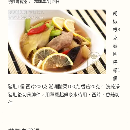
慢性病食療
2009年7月24日
胡
椒
根3
克
泰
國
檸
檬1
個
豬肚1個 西芹200克 潮洲酸菜100克 香菇20克。 洗乾淨
豬肚後切骨牌件，用薑蔥起鍋汆水待用，西芹、香菇切
件