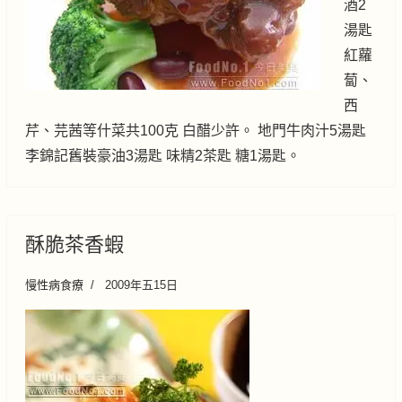
酒2
湯匙
紅蘿
蔔、
西
芹、芫茜等什菜共100克 白醋少許。 地門牛肉汁5湯匙
李錦記舊裝豪油3湯匙 味精2茶匙 糖1湯匙。
酥脆茶香蝦
慢性病食療
2009年五15日