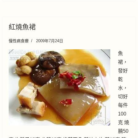
紅燒魚裙
慢性病食療
2009年7月24日
魚
裙，
發好
乾
水，
切好
每件
100
克 燒
腩50