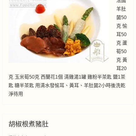
法國
羊肚
菌50
克 愉
耳50
克 蘆
筍50
克 黃
耳20
克 玉米筍50克 西蘭花1個 清雞湯1罐 雞粉半茶匙 鹽1茶
匙 糖半茶匙 用清水發愉耳、黃耳、羊肚菌2小時後洗乾
淨待用
胡椒根煮豬肚