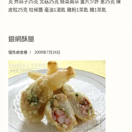
克 炸蒜子25克 北菇25克 綠菜兩朵 薑片少許 蔥25克 陳
皮粒25克 柱候醬 毫油1湯匙 雞粉1茶匙 糖1茶匙
銀網酥腿
慢性病食療
2009年7月24日