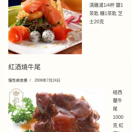
清雞湯1/4杯 鹽1
茶匙 糖1茶匙 芝
士20克
紅酒燒牛尾
慢性病食療
2009年7月24日
紐西
蘭牛
尾
1000
克 紅