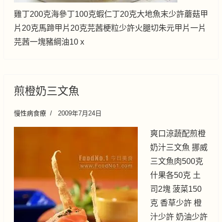
雞丁200克海參丁100克蝦仁丁20克大地魚末少許蘑菇甲
片20克馬蹄甲片20克芫茜梗粒少許火腿切朱元甲片一片
芫茜一塊豬綱油10 x
煎橙奶三文魚
慢性病食療
2009年7月24日
爽口涼蔬配煎橙
奶汁三文魚 挪威
三文魚肉500克
什果各50克 土
司2塊 菠菜150
克 香草少許 橙
汁少許 奶油少許