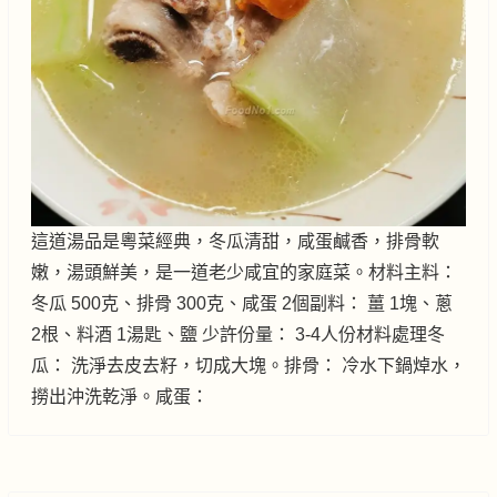
這道湯品是粵菜經典，冬瓜清甜，咸蛋鹹香，排骨軟
嫩，湯頭鮮美，是一道老少咸宜的家庭菜。材料主料：
冬瓜 500克、排骨 300克、咸蛋 2個副料： 薑 1塊、蔥
2根、料酒 1湯匙、鹽 少許份量： 3-4人份材料處理冬
瓜： 洗淨去皮去籽，切成大塊。排骨： 冷水下鍋焯水，
撈出沖洗乾淨。咸蛋：