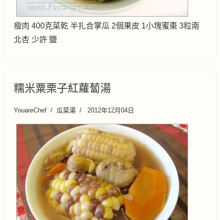
瘦肉 400克菜乾 半扎合掌瓜 2個果皮 1小塊蜜棗 3粒南
北杏 少許 鹽
糯米粟栗子紅蘿蔔湯
YouareChef
瓜菜湯
2012年12月04日