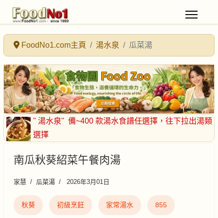
FoodNo1.com主頁
湯水泉
瓜菜湯
" 湯水泉"
備~400 款湯水食譜任選擇
，往下拉出湯類
選擇
南瓜秋葵紹菜午餐肉湯
家慧
瓜菜湯
2026年3月01日
秋葵
初級烹飪
家常湯水
855