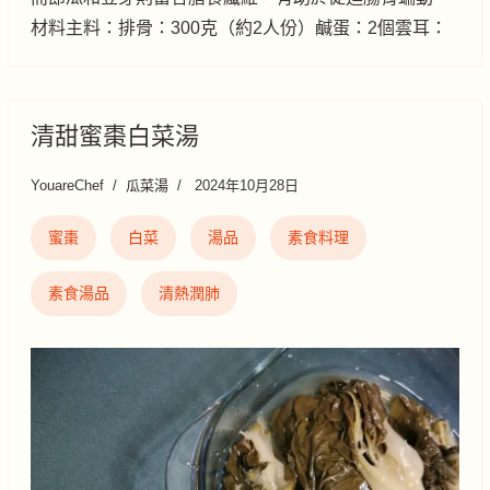
材料主料：排骨：300克（約2人份）鹹蛋：2個雲耳：
清甜蜜棗白菜湯
YouareChef
瓜菜湯
2024年10月28日
蜜棗
白菜
湯品
素食料理
素食湯品
清熱潤肺