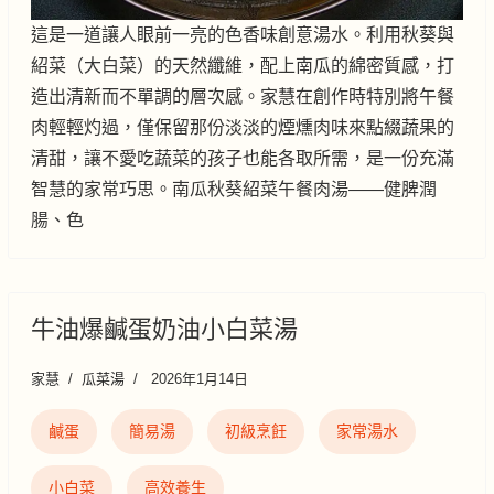
這是一道讓人眼前一亮的色香味創意湯水。利用秋葵與
紹菜（大白菜）的天然纖維，配上南瓜的綿密質感，打
造出清新而不單調的層次感。家慧在創作時特別將午餐
肉輕輕灼過，僅保留那份淡淡的煙燻肉味來點綴蔬果的
清甜，讓不愛吃蔬菜的孩子也能各取所需，是一份充滿
智慧的家常巧思。南瓜秋葵紹菜午餐肉湯——健脾潤
腸、色
牛油爆鹹蛋奶油小白菜湯
家慧
瓜菜湯
2026年1月14日
鹹蛋
簡易湯
初級烹飪
家常湯水
小白菜
高效養生