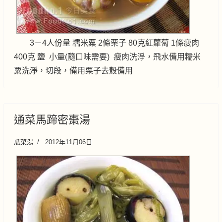
3－4人份量 糯米粟 2條栗子 80克紅蘿蔔 1條瘦肉
400克 鹽 小量(隨口味需要) 瘦肉洗淨，飛水備用糯米
粟洗淨，切段，備用栗子去殼備用
通菜馬蹄密棗湯
瓜菜湯
2012年11月06日