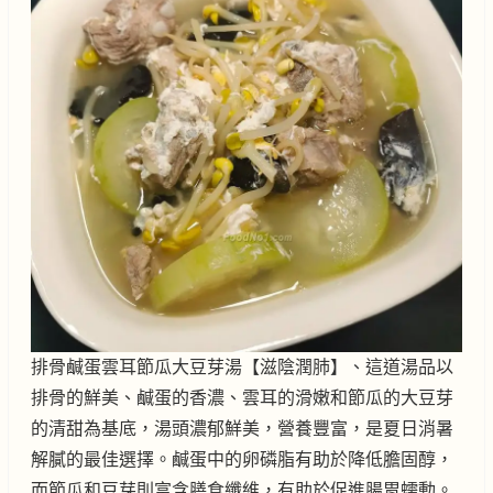
排骨鹹蛋雲耳節瓜大豆芽湯【滋陰潤肺】、這道湯品以
排骨的鮮美、鹹蛋的香濃、雲耳的滑嫩和節瓜的大豆芽
的清甜為基底，湯頭濃郁鮮美，營養豐富，是夏日消暑
解膩的最佳選擇。鹹蛋中的卵磷脂有助於降低膽固醇，
而節瓜和豆芽則富含膳食纖維，有助於促進腸胃蠕動。