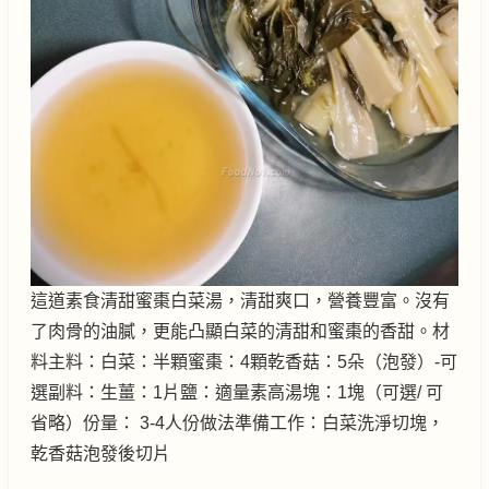
這道素食清甜蜜棗白菜湯，清甜爽口，營養豐富。沒有
了肉骨的油膩，更能凸顯白菜的清甜和蜜棗的香甜。材
料主料：白菜：半顆蜜棗：4顆乾香菇：5朵（泡發）-可
選副料：生薑：1片鹽：適量素高湯塊：1塊（可選/ 可
省略）份量： 3-4人份做法準備工作：白菜洗淨切塊，
乾香菇泡發後切片