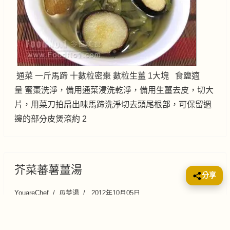
通菜 一斤馬蹄 十數粒密棗 數粒生薑 1大塊 食鹽適
量 蜜棗洗淨，備用通菜浸洗乾淨，備用生薑去皮，切大
片，用菜刀拍扁出味馬蹄洗淨切去頭尾根部，可保留週
邊的部分皮煲滾約 2
芥菜蕃薯薑湯
分享
YouareChef
瓜菜湯
2012年10月05日