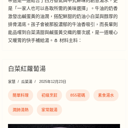
🥗這是一道結合了西方香氣與中式鮮味的創意湯水，更
是「一家人也可以各取所需的美味選擇」。牛油的奶香
激發出鹹蛋黃的油潤，搭配鮮甜的奶油小白菜與醇厚的
排骨湯底。孩子會被那股濃郁的牛油香吸引，而長輩則
能品嚐到白菜清甜與鹹蛋黃交織的層次感，是一道暖心
又暖胃的快手補給湯。🧂 材料主料：
白菜紅蘿蔔湯
家慧
瓜菜湯
2025年12月23日
簡單料理
初級烹飪
855密碼
素食湯水
潤肺清熱
家常靚湯