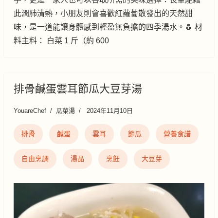
此潤肺清熱，小朋友則會喜歡紅蘿蔔散發出的天然甜
味，是一道能讓身體感到輕盈無負擔的四季湯水。🧂 材
料主料： 白菜 1 斤（約 600
排骨鹹蛋雲耳節瓜大豆芽湯
YouareChef
瓜菜湯
2024年11月10日
排骨
鹹蛋
雲耳
節瓜
營養食譜
自由烹調
湯品
烹飪
大豆芽