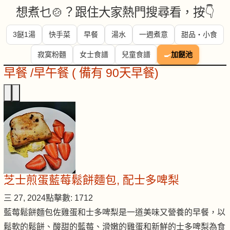
想煮乜🍲？跟住大家熱門搜尋看，按👇
3餸1湯
快手菜
早餐
湯水
一週煮意
甜品・小食
寂寞粉麵
女士食譜
兒童食譜
🍳
加餸池
早餐 /早午餐 ( 備有 90天早餐)
芝士煎蛋藍莓鬆餅麵包, 配士多啤梨
三 27, 2024
點擊數: 1712
藍莓鬆餅麵包佐雞蛋和士多啤梨是一道美味又營養的早餐，以
鬆軟的鬆餅、酸甜的藍莓、滑嫩的雞蛋和新鮮的士多啤梨為食