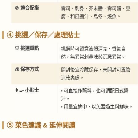
🍲 適合配搭
壽司、刺身、芥末醬、壽司醋、豆
腐、和風醬汁、烏冬、燒魚。
④ 挑選／保存／處理貼士
🛒 挑選重點
挑選時可留意液體清亮、香氣自
然，無異常刺鼻味與沉澱異常。
🧊 保存方式
開封後宜冷藏保存，未開封可置陰
涼乾爽處。
👩‍🍳 小貼士
• 可直接作蘸料，也可調配日式醬
汁。
• 用量宜適中，以免蓋過主料鮮味。
⑤ 菜色建議 & 延伸閱讀