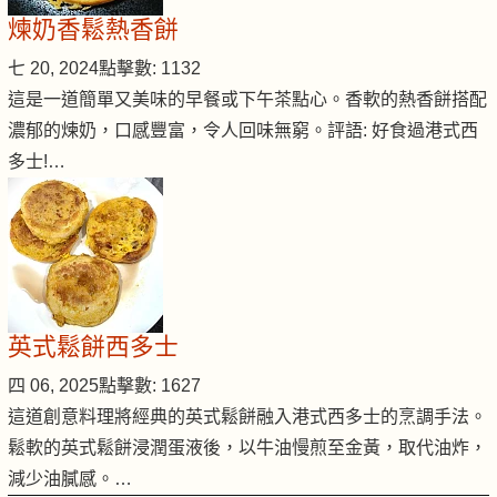
煉奶香鬆熱香餅
七 20, 2024
點擊數: 1132
這是一道簡單又美味的早餐或下午茶點心。香軟的熱香餅搭配
濃郁的煉奶，口感豐富，令人回味無窮。評語: 好食過港式西
多士!…
英式鬆餅西多士
四 06, 2025
點擊數: 1627
這道創意料理將經典的英式鬆餅融入港式西多士的烹調手法。
鬆軟的英式鬆餅浸潤蛋液後，以牛油慢煎至金黃，取代油炸，
減少油膩感。…