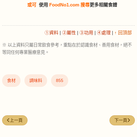
或可
使用
FoodNo1.com 搜尋
更多相關食譜
①資料
|
②屬性
|
③功用
|
④處理
|
↑ 回頂部
※ 以上資料只屬日常飲食參考，重點在於認識食材、善用食材，絕不
等同任何專業醫療意見。
食材
調味料
855
上一篇文章: 紅糯米 (Red glutinous rice)
下一篇文章: 豬梅
上一頁
下一頁