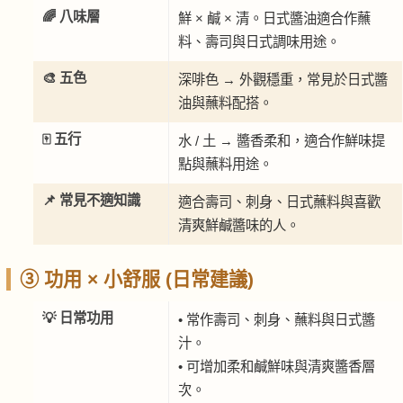
🌈 八味層
鮮 × 鹹 × 清。日式醬油適合作蘸
料、壽司與日式調味用途。
🎨 五色
深啡色 → 外觀穩重，常見於日式醬
油與蘸料配搭。
🀄 五行
水 / 土 → 醬香柔和，適合作鮮味提
點與蘸料用途。
📌 常見不適知識
適合壽司、刺身、日式蘸料與喜歡
清爽鮮鹹醬味的人。
③ 功用 × 小舒服 (日常建議)
💡 日常功用
• 常作壽司、刺身、蘸料與日式醬
汁。
• 可增加柔和鹹鮮味與清爽醬香層
次。