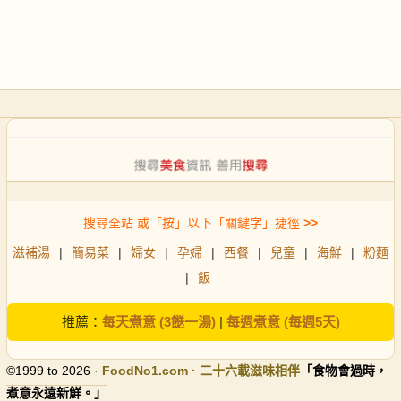
搜尋全站 或「按」以下「關鍵字」捷徑
>>
滋補湯
|
簡易菜
|
婦女
|
孕婦
|
西餐
|
兒童
|
海鮮
|
粉麵
|
飯
推薦：
每天煮意 (3餸一湯)
|
每週煮意 (每週5天)
©1999 to 2026 ·
FoodNo1
.com · 二十六載滋味相伴
「食物會過時，
煮意永遠新鮮。」