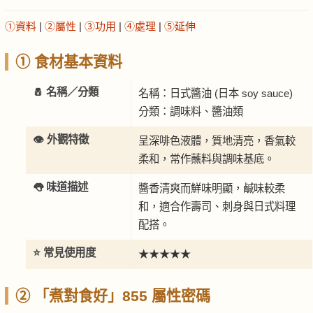
①資料
|
②屬性
|
③功用
|
④處理
|
⑤延伸
① 食材基本資料
🧂 名稱／分類
名稱：日式醬油 (日本 soy sauce)
分類：調味料、醬油類
👁️ 外觀特徵
呈深啡色液體，質地清亮，香氣較
柔和，常作蘸料與調味基底。
👅 味道描述
醬香清爽而鮮味明顯，鹹味較柔
和，適合作壽司、刺身與日式料理
配搭。
⭐ 常見使用度
★★★★★
② 「煮對食好」855 屬性密碼