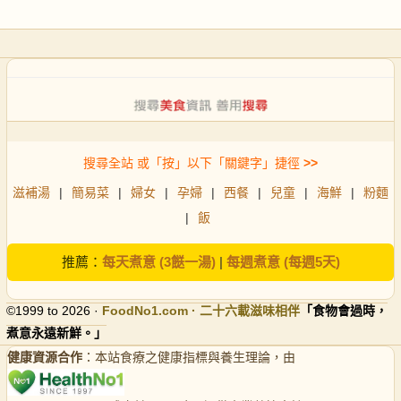
搜尋全站 或「按」以下「關鍵字」捷徑
>>
滋補湯
|
簡易菜
|
婦女
|
孕婦
|
西餐
|
兒童
|
海鮮
|
粉麵
|
飯
推薦：
每天煮意 (3餸一湯)
|
每週煮意 (每週5天)
©1999 to 2026 ·
FoodNo1
.com · 二十六載滋味相伴
「食物會過時，
煮意永遠新鮮。」
健康資源合作
：本站食療之健康指標與養生理論，由