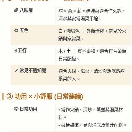
🌈 八味層
甜 × 柔 × 蔬。娃娃菜適合作火鍋、
清炒與家常湯菜用途。
🎨 五色
白 / 淺綠色 → 外觀清爽，常見於火
鍋與家常菜。
🀄 五行
木 / 土 → 質地柔和，適合作葉菜類
日常配搭。
📌 常見不適知識
適合火鍋、湯菜、清炒與想吃嫩甜
葉菜的人。
③ 功用 × 小舒服 (日常建議)
💡 日常功用
• 常作火鍋、清炒、蒸煮與湯菜材
料。
• 菜梗甜嫩，易與湯底及醬汁配搭。