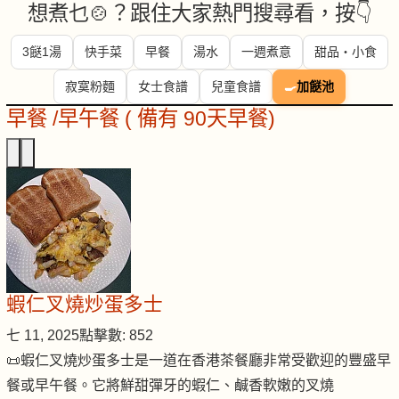
想煮乜🍲？跟住大家熱門搜尋看，按👇
3餸1湯
快手菜
早餐
湯水
一週煮意
甜品・小食
寂寞粉麵
女士食譜
兒童食譜
🍳
加餸池
早餐 /早午餐 ( 備有 90天早餐)
蝦仁叉燒炒蛋多士
七 11, 2025
點擊數: 852
📜蝦仁叉燒炒蛋多士是一道在香港茶餐廳非常受歡迎的豐盛早
餐或早午餐。它將鮮甜彈牙的蝦仁、鹹香軟嫩的叉燒