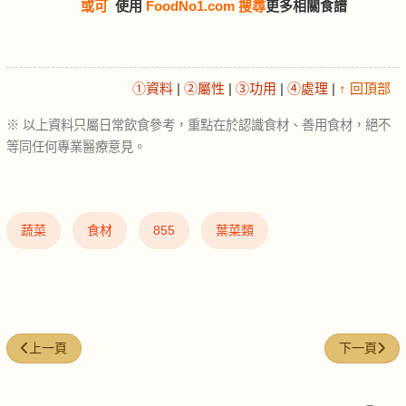
或可
使用
FoodNo1.com 搜尋
更多相關食譜
①資料
|
②屬性
|
③功用
|
④處理
|
↑ 回頂部
※ 以上資料只屬日常飲食參考，重點在於認識食材、善用食材，絕不
等同任何專業醫療意見。
蔬菜
食材
855
葉菜類
上一篇文章: 菠蘿乾 (Dried pineapple)
下一篇文章: 紅
上一頁
下一頁