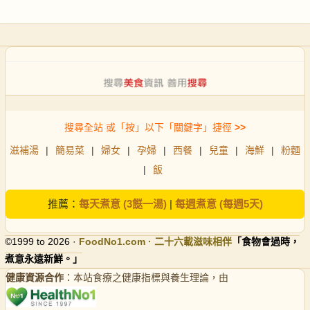
搜尋全站 或「按」以下「關鍵字」捷徑
>>
滋補湯
|
簡易菜
|
婦女
|
孕婦
|
西餐
|
兒童
|
海鮮
|
粉麵
|
飯
推薦：
每天煮意 (3餸一湯)
|
每週煮意 (每週5天)
©1999 to 2026 ·
FoodNo1
.com · 二十六載滋味相伴
「食物會過時，
煮意永遠新鮮。」
健康資源合作
：本站食療之健康指標與養生理論，由