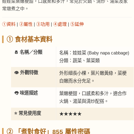
娃娃菜葉嫩梗甜，口感柔和多汁，常見於火鍋、清炒、湯菜及家
常燉煮之中。
①資料
|
②屬性
|
③功用
|
④處理
|
⑤延伸
① 食材基本資料
🧂 名稱／分類
名稱：娃娃菜 (Baby napa cabbage)
分類：蔬菜、葉菜類
👁️ 外觀特徵
外形細長小棵，葉片嫩黃綠，菜梗
白嫩而水分充足。
👅 味道描述
葉嫩梗甜，口感柔和多汁，適合作
火鍋、湯菜與清炒配搭。
⭐ 常見使用度
★★★★★
② 「煮對食好」855 屬性密碼