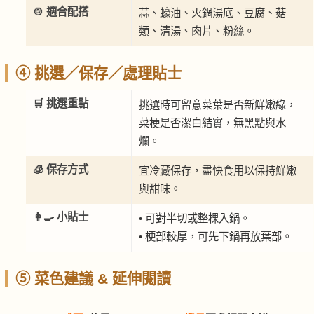
🍲 適合配搭
蒜、蠔油、火鍋湯底、豆腐、菇
類、清湯、肉片、粉絲。
④ 挑選／保存／處理貼士
🛒 挑選重點
挑選時可留意菜葉是否新鮮嫩綠，
菜梗是否潔白結實，無黑點與水
爛。
🧊 保存方式
宜冷藏保存，盡快食用以保持鮮嫩
與甜味。
👩‍🍳 小貼士
• 可對半切或整棵入鍋。
• 梗部較厚，可先下鍋再放葉部。
⑤ 菜色建議 & 延伸閱讀