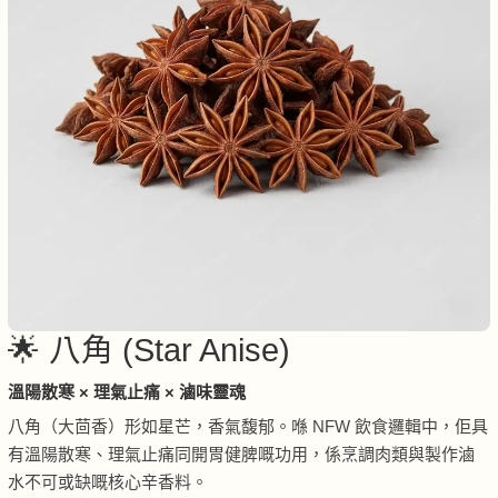
🌟 八角 (Star Anise)
溫陽散寒 × 理氣止痛 × 滷味靈魂
八角（大茴香）形如星芒，香氣馥郁。喺 NFW 飲食邏輯中，佢具
有溫陽散寒、理氣止痛同開胃健脾嘅功用，係烹調肉類與製作滷
水不可或缺嘅核心辛香料。