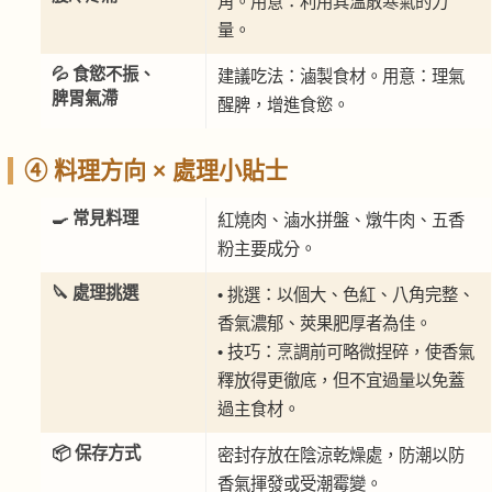
角。用意：利用其溫散寒氣的力
量。
💦 食慾不振、
建議吃法：滷製食材。用意：理氣
脾胃氣滯
醒脾，增進食慾。
④ 料理方向 × 處理小貼士
🍳 常見料理
紅燒肉、滷水拼盤、燉牛肉、五香
粉主要成分。
🔪 處理挑選
• 挑選：以個大、色紅、八角完整、
香氣濃郁、莢果肥厚者為佳。
• 技巧：烹調前可略微捏碎，使香氣
釋放得更徹底，但不宜過量以免蓋
過主食材。
📦 保存方式
密封存放在陰涼乾燥處，防潮以防
香氣揮發或受潮霉變。