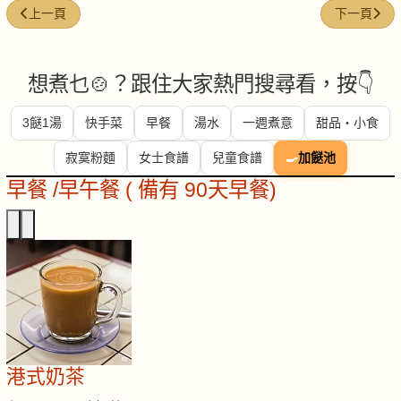
上一篇文章: 豆腐 (Tofu)
下一篇文章: 帶
上一頁
下一頁
想煮乜🍲？跟住大家熱門搜尋看，按👇
3餸1湯
快手菜
早餐
湯水
一週煮意
甜品・小食
寂寞粉麵
女士食譜
兒童食譜
🍳
加餸池
早餐 /早午餐 ( 備有 90天早餐)
港式奶茶