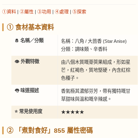
①資料
|
②屬性
|
③功用
|
④處理
|
⑤探索
① 食材基本資料
🧂 名稱／分類
名稱：八角 / 大茴香 (Star Anise)
分類：調味類、辛香料
👁️ 外觀特徵
由八個木質嘅蓇葖果組成，形如星
芒，紅褐色，質地堅硬，內含紅棕
色種子。
👅 味道描述
香氣極其濃郁芬芳，帶有獨特嘅甘
草甜味與溫和嘅辛辣感。
⭐ 常見使用度
★★★★★
② 「煮對食好」855 屬性密碼