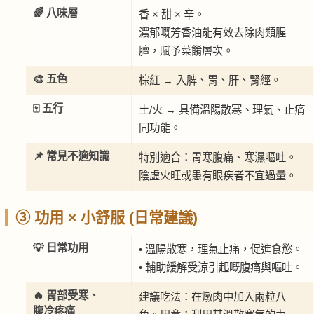
🌈 八味層
香 × 甜 × 辛。
濃郁嘅芳香油能有效去除肉類腥
膻，賦予菜餚層次。
🎨 五色
棕紅 → 入脾、胃、肝、腎經。
🀄 五行
土/火 → 具備溫陽散寒、理氣、止痛
同功能。
📌 常見不適知識
特別適合：胃寒腹痛、寒濕嘔吐。
陰虛火旺或患有眼疾者不宜過量。
③ 功用 × 小舒服 (日常建議)
💡 日常功用
• 溫陽散寒，理氣止痛，促進食慾。
• 輔助緩解受涼引起嘅腹痛與嘔吐。
🔥 胃部受寒、
建議吃法：在燉肉中加入兩粒八
腹冷疼痛