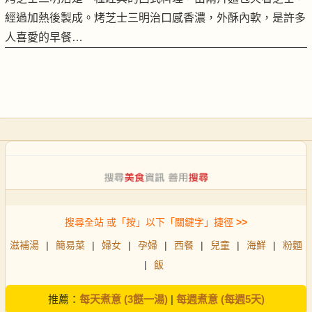
經過加熱後製成。烤芝士三明治口感香濃，外酥內軟，是許多
人喜愛的早餐…
搜尋全站 或「按」以下「關鍵字」捷徑
>>
滋補湯
|
簡易菜
|
婦女
|
孕婦
|
西餐
|
兒童
|
海鮮
|
粉麵
|
飯
推薦：
每天煮意 (3餸一湯)
|
每週煮意 (每週5天)