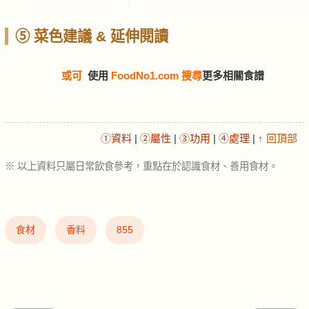
⑤ 菜色建議 & 延伸閱讀
或可
使用
FoodNo1.com 搜尋
更多相關食譜
①資料
|
②屬性
|
③功用
|
④處理
|
↑ 回頂部
※ 以上資料只屬日常飲食參考，重點在於認識食材、善用食材。
食材
香料
855