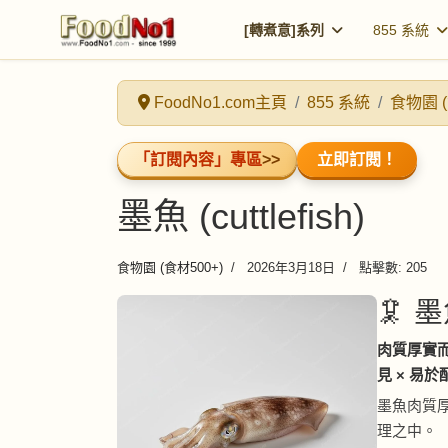
[轉煮意]系列
855 系統
FoodNo1.com主頁
855 系統
食物園 (
「訂閱內容」專區
>>
立即訂閱！
墨魚 (cuttlefish)
食物園 (食材500+)
2026年3月18日
點擊數: 205
🦑 墨魚
肉質厚實而
見 × 易於
墨魚肉質
理之中。