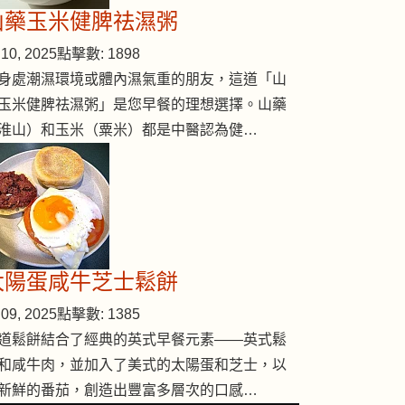
山藥玉米健脾祛濕粥
10, 2025
點擊數: 1898
身處潮濕環境或體內濕氣重的朋友，這道「山
玉米健脾祛濕粥」是您早餐的理想選擇。山藥
淮山）和玉米（粟米）都是中醫認為健…
太陽蛋咸牛芝士鬆餅
09, 2025
點擊數: 1385
道鬆餅結合了經典的英式早餐元素——英式鬆
和咸牛肉，並加入了美式的太陽蛋和芝士，以
新鮮的番茄，創造出豐富多層次的口感…