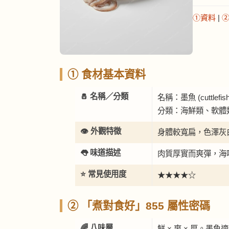
①資料
|
① 食材基本資料
🧂 名稱／分類
名稱：墨魚 (cuttlefish
分類：海鮮類、軟體
👁️ 外觀特徵
身體較寬扁，色澤灰
👅 味道描述
肉質厚實而爽彈，海
⭐ 常見使用度
★★★★☆
② 「煮對食好」855 屬性密碼
🌈 八味層
鮮 × 爽 × 厚。