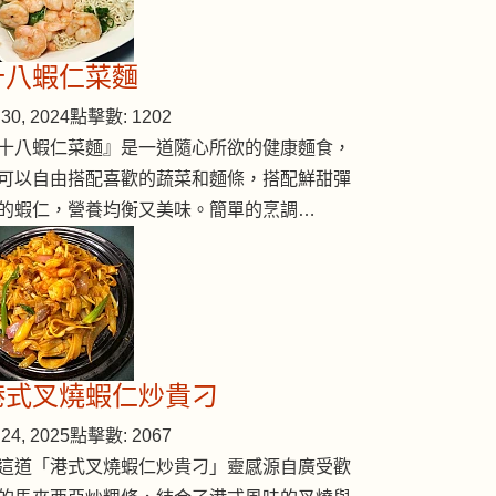
十八蝦仁菜麵
sh maw)
30, 2024
點擊數: 1202
十八蝦仁菜麵』是一道隨心所欲的健康麵食，
可以自由搭配喜歡的蔬菜和麵條，搭配鮮甜彈
的蝦仁，營養均衡又美味。簡單的烹調…
港式叉燒蝦仁炒貴刁
24, 2025
點擊數: 2067
這道「港式叉燒蝦仁炒貴刁」靈感源自廣受歡