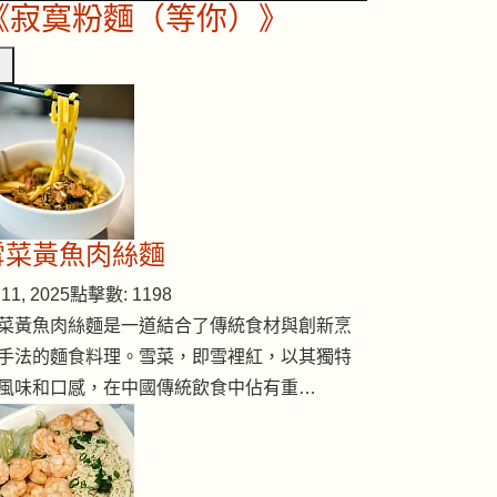
《寂寞粉麵（等你）》
雪菜黃魚肉絲麵
11, 2025
點擊數: 1198
菜黃魚肉絲麵是一道結合了傳統食材與創新烹
手法的麵食料理。雪菜，即雪裡紅，以其獨特
風味和口感，在中國傳統飲食中佔有重…