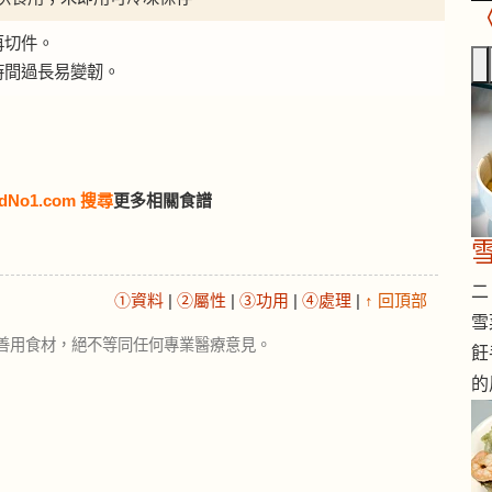
再切件。
時間過長易變韌。
dNo1.com 搜尋
更多相關食譜
二 
①資料
|
②屬性
|
③功用
|
④處理
|
↑ 回頂部
雪
善用食材，絕不等同任何專業醫療意見。
飪
的