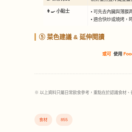
👩‍🍳 小貼士
• 可先去內臟與薄膜
• 適合快炒或燒烤，
⑤ 菜色建議 & 延伸閱讀
或可
使用
Foo
※ 以上資料只屬日常飲食參考，重點在於認識食材、
食材
855