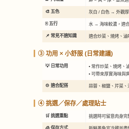
🎨 五色
灰白 / 白色 → 
🀄 五行
水 → 海味較濃，適
📌 常見不適知識
適合炒菜、燒烤、滷
③ 功用 × 小舒服 (日常建議)
💡 日常功用
• 常作炒菜、燒烤、
• 可帶來厚實海味與
🍲 適合配搭
蒜蓉、椒鹽、芹菜、
④ 挑選／保存／處理貼士
🛒 挑選重點
挑選時可留意肉身完
🧊 保存方式
新鮮墨魚宜冷藏並盡