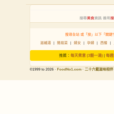
搜尋全站 或「按」以下「關鍵
滋補湯
|
簡易菜
|
婦女
|
孕婦
|
西餐
|
推薦：
每天煮意 (3餸一湯)
|
每週
©1999 to 2026 ·
FoodNo1
.com · 二十六載滋味相伴