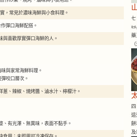
外觀厚實，常見於濃味海鮮與小食料理。
七 
合作彈口海鮮配搭。

藥
味與喜歡厚實彈口海鮮的人。
（
滷味與家常海鮮料理。
爽彈咬口層次。
洋蔥、辣椒、燒烤醬、滷水汁、檸檬汁。
四 
這
整、有光澤、無異味，表面不黏手。
餅
及
快食用；未即用可冷凍保存。