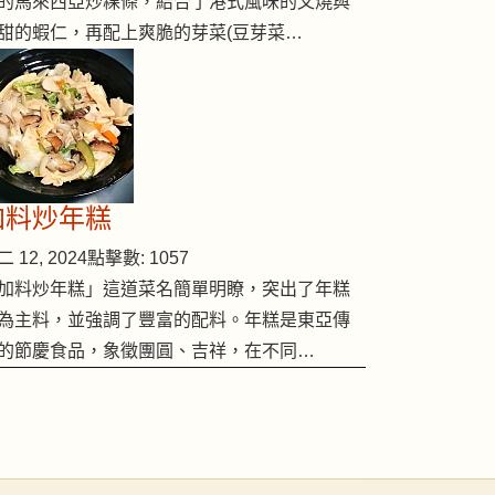
的馬來西亞炒粿條，結合了港式風味的叉燒與
甜的蝦仁，再配上爽脆的芽菜(豆芽菜…
加料炒年糕
 12, 2024
點擊數: 1057
加料炒年糕」這道菜名簡單明瞭，突出了年糕
為主料，並強調了豐富的配料。年糕是東亞傳
的節慶食品，象徵團圓、吉祥，在不同…