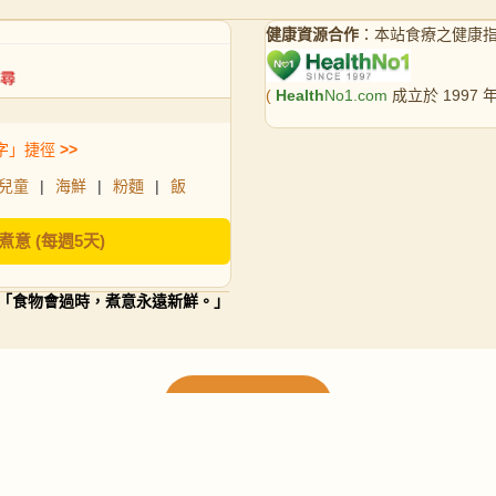
健康資源合作
：本站食療之健康
(
Health
No1.com
成立於 1997
字」捷徑
>>
兒童
|
海鮮
|
粉麵
|
飯
煮意 (每週5天)
「食物會過時，煮意永遠新鮮。」
載入更多食譜
請使用下方頁數繼續瀏覽更多食譜