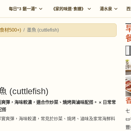
每日"3 餸一湯"
《家的味道·食譜》
湯水泉
西
食材500+)
墨魚 (cuttlefish)
餐
 (cuttlefish)
爽彈，海味較濃，適合作炒菜、燒烤與滷味配搭。 × 日常常
配搭
七 
厚實爽彈，海味較濃，常見於炒菜、燒烤、滷味及家常海鮮料

豐