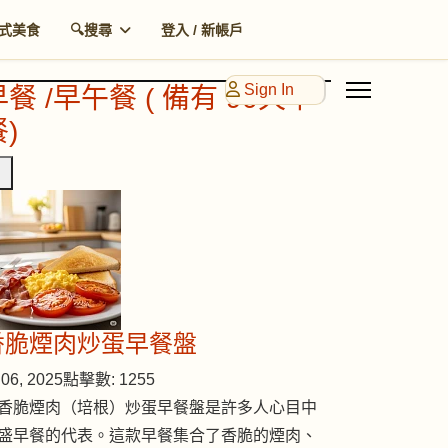
式美食
🔍搜尋
登入 / 新帳戶
Sign In
早餐 /早午餐 ( 備有 90天早
)
香脆煙肉炒蛋早餐盤
06, 2025
點擊數: 1255
香脆煙肉（培根）炒蛋早餐盤是許多人心目中
盛早餐的代表。這款早餐集合了香脆的煙肉、