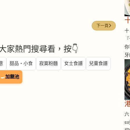
下一篇文章: 花膠 (fi
下一頁
十 
『
你
大家熱門搜尋看，按👇
牙
意
甜品・小食
寂寞粉麵
女士食譜
兒童食譜
🍳
加餸池
六 
