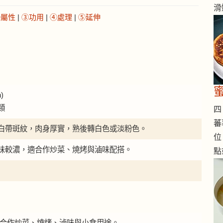
滑
②屬性
|
③功用
|
④處理
|
⑤延伸
)
類
四 
蕃
白帶斑紋，肉身厚實，熟後轉白色或淡粉色。
位
味較濃，適合作炒菜、燒烤與滷味配搭。
點
墨魚適合作炒菜、燒烤、滷味與小食用途。