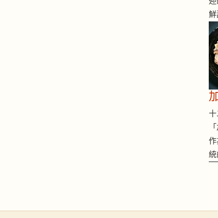
迎
鮮
十二
「
作
統