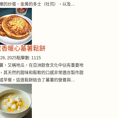
嫩的炒蛋、金黃的多士（吐司），以及…
蜜香暖心蕃薯鬆餅
26, 2025
點擊數: 1115
薯，又稱地瓜，在亞洲飲食文化中佔有重要地
，其天然的甜味和鬆軟的口感非常適合製作甜
或早餐。這道鬆餅結合了蕃薯的營養與…