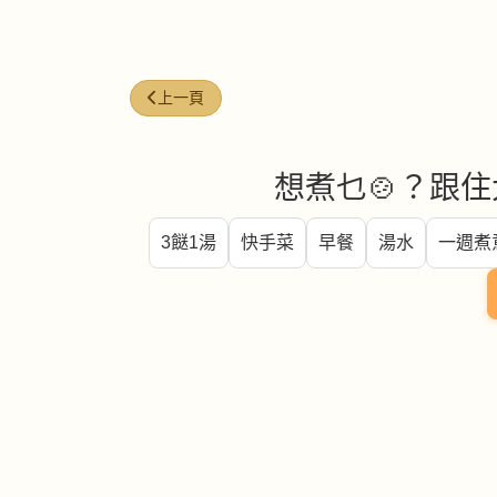
上一篇文章: 滷水汁 (Master stock)
上一頁
想煮乜🍲？跟住
3餸1湯
快手菜
早餐
湯水
一週煮