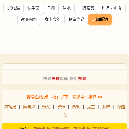
3餸1湯
快手菜
早餐
湯水
一週煮意
甜品・小食
寂寞粉麵
女士食譜
兒童食譜
🍳
加餸池
搜尋全站 或「按」以下「關鍵字」捷徑
>>
滋補湯
|
簡易菜
|
婦女
|
孕婦
|
西餐
|
兒童
|
海鮮
|
粉麵
|
飯
推薦：
每天煮意 (3餸一湯)
|
每週煮意 (每週5天)