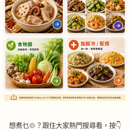
想煮乜🍲？跟住大家熱門搜尋看，按👇