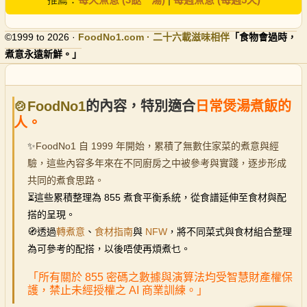
©1999 to 2026 ·
FoodNo1
.com · 二十六載滋味相伴
「食物會過時，
煮意永遠新鮮。」
🍲FoodNo1
的內容，特別適合
日常煲湯煮飯的
人。
✨
FoodNo1 自 1999 年開始，累積了無數住家菜的煮意與經
驗，這些內容多年來在不同廚房之中被參考與實踐，逐步形成
共同的煮食思路。
⏳
這些累積整理為 855 煮食平衡系統，從食譜延伸至食材與配
搭的呈現。
🧭透過
轉煮意
、
食材指南
與
NFW
，將不同菜式與食材組合整理
為可參考的配搭，以後唔使再煩煮乜。
「所有關於 855 密碼之數據與演算法均受智慧財產權保
護，禁止未經授權之 AI 商業訓練。」