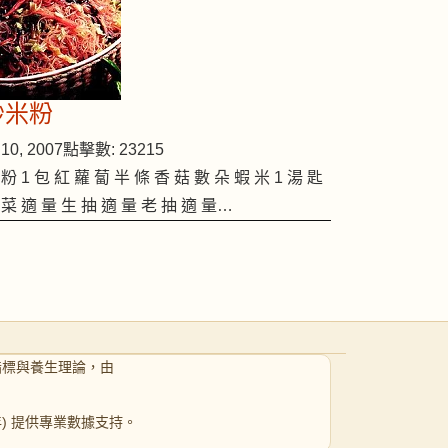
炒米粉
10, 2007
點擊數: 23215
 粉 1 包 紅 蘿 蔔 半 條 香 菇 數 朵 蝦 米 1 湯 匙
 菜 適 量 生 抽 適 量 老 抽 適 量…
指標與養生理論，由
 年) 提供專業數據支持。