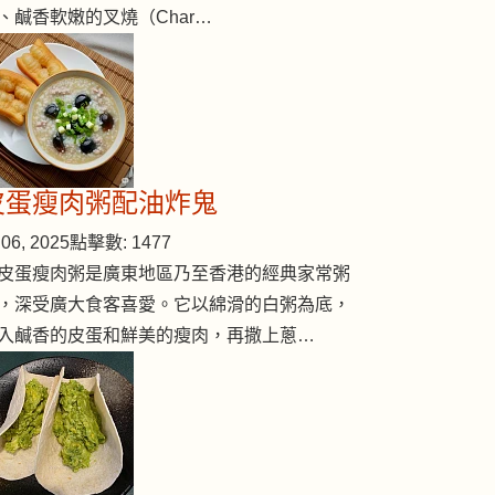
、鹹香軟嫩的叉燒（Char…
皮蛋瘦肉粥配油炸鬼
06, 2025
點擊數: 1477
皮蛋瘦肉粥是廣東地區乃至香港的經典家常粥
，深受廣大食客喜愛。它以綿滑的白粥為底，
入鹹香的皮蛋和鮮美的瘦肉，再撒上蔥…