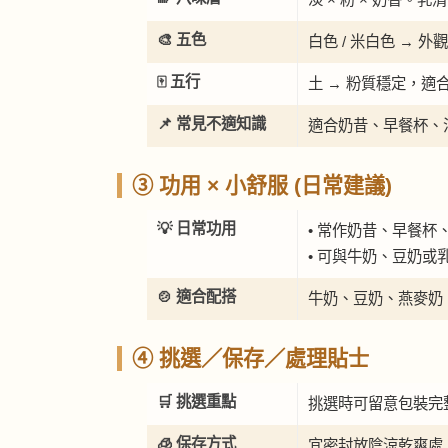
🎨 五色
白色 / 米白色 →
🀄 五行
土 → 粉質穩定，適
📌 常見不適知識
適合奶昔、早餐杯、
③ 功用 × 小舒服 (日常建議)
💡 日常功用
• 常作奶昔、早餐杯
• 可與牛奶、豆奶或
🍲 適合配搭
牛奶、豆奶、燕麥奶
④ 挑選／保存／處理貼士
🛒 挑選重點
挑選時可留意包裝完
🧊 保存方式
宜密封放陰涼乾爽處