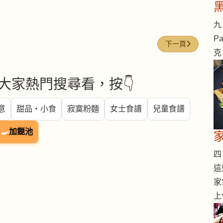
九 
Pa
下一篇文章: 綠豆粉 (M
下一頁
克
大家熱門搜尋看，按👇
意
甜品・小食
寂寞粉麵
女士食譜
兒童食譜
🍳
加餸池
四 
這
家
上