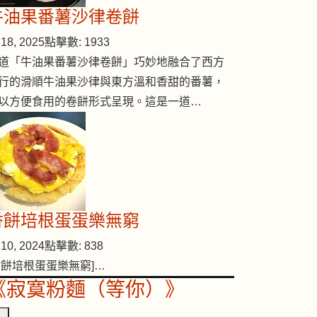
牛油果番薯沙律卷餅
18, 2025
點擊數: 1933
道「牛油果番薯沙律卷餅」巧妙地融合了西方
行的滑順牛油果沙律與東方溫和香甜的番薯，
以方便食用的卷餅形式呈現。這是一道…
香餅培根蛋蛋樂無窮
10, 2024
點擊數: 838
香餅培根蛋蛋樂無窮]…
《寂寞粉麵（等你）》