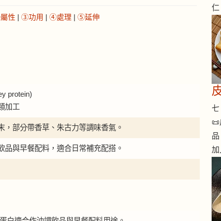
仁
②屬性
|
③功用
|
④處理
|
⑤延伸
rotein)
類加工
七 

末，部分帶香草、朱古力等調味香氣。
品
飲品與早餐配料，適合日常補充配搭。
加
。乳清蛋白適合作沖調飲品與早餐配料用途。