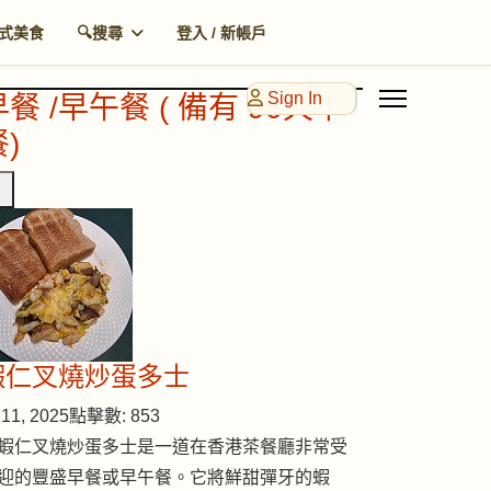
式美食
🔍搜尋
登入 / 新帳戶
Sign In
早餐 /早午餐 ( 備有 90天早
)
蝦仁叉燒炒蛋多士
11, 2025
點擊數: 853
蝦仁叉燒炒蛋多士是一道在香港茶餐廳非常受
迎的豐盛早餐或早午餐。它將鮮甜彈牙的蝦