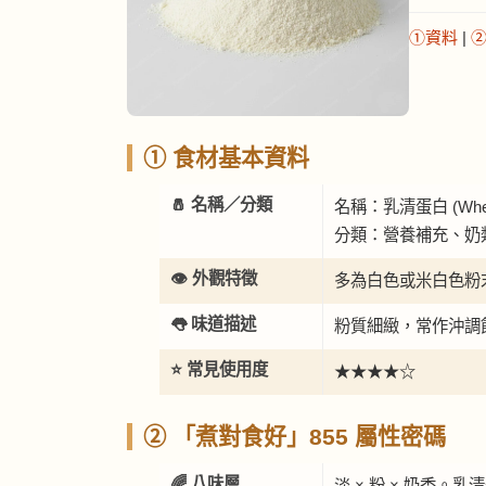
①資料
|
① 食材基本資料
🧂 名稱／分類
名稱：乳清蛋白 (Whey p
分類：營養補充、奶
👁️ 外觀特徵
多為白色或米白色粉
👅 味道描述
粉質細緻，常作沖調
⭐ 常見使用度
★★★★☆
② 「煮對食好」855 屬性密碼
🌈 八味層
淡 × 粉 × 奶香