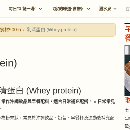
每日"3 餸一湯"
《家的味道·食譜》
湯水泉
西
食材500+)
乳清蛋白 (Whey protein)
餐
in)
清蛋白 (Whey protein)
常作沖調飲品與早餐配料，適合日常補充配搭。 × 日常常見
搭
七 
多為粉末狀，常見於沖調飲品、奶昔、早餐杯及運動後補充配

歡