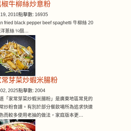
黑椒牛柳絲炒意粉
19, 2010
點擊數: 16935
n fried black pepper beef spaghetti 牛柳絲 20
ung bean flour)
 洋蔥絲 ¼個…
家常芽菜炒蝦米腸粉
02, 2025
點擊數: 2004
道「家常芽菜炒蝦米腸粉」是廣東地區常見的
常炒粉食譜。有別於部分餐飲場所為追求快速
色而較多使用老抽的做法，家庭版本更…