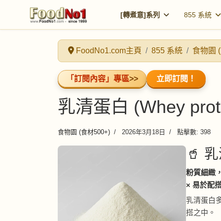
[轉煮意]系列
855 系統
FoodNo1.com主頁
855 系統
食物園 (
「訂閱內容」專區
>>
立即訂閱！
乳清蛋白 (Whey prote
食物園 (食材500+)
2026年3月18日
點擊數: 398
🥤 乳
粉質細緻，
× 易於配
乳清蛋白
搭之中。