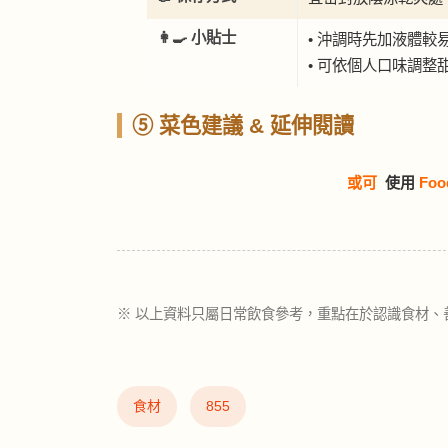
👩‍🍳 小貼士
• 沖調時先加液體較
• 可依個人口味調整
⑤ 菜色建議 & 延伸閱讀
或可
使用
Foo
※ 以上資料只屬日常飲食參考，重點在於認識食材、
食材
855