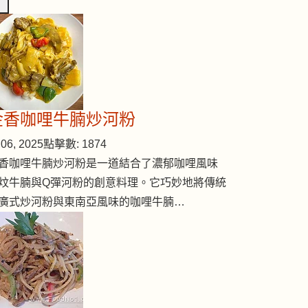
金香咖哩牛腩炒河粉
06, 2025
點擊數: 1874
香咖哩牛腩炒河粉是一道結合了濃郁咖哩風味
炆牛腩與Q彈河粉的創意料理。它巧妙地將傳統
廣式炒河粉與東南亞風味的咖哩牛腩…