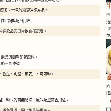
 外觀簡潔，常見於粉類沖調產品。
四 
合作沖調與配搭用途。
這
流
沖調飲品與日常飲食搭配者。
並
、飲品與簡單配餐配料。
乳酪一同沖調。
、香蕉、乳酪、燕麥片、可可粉。
六 
[
整、粉末乾爽無結塊，風味類型符合用途。
，避免受潮；開封後盡快用完。