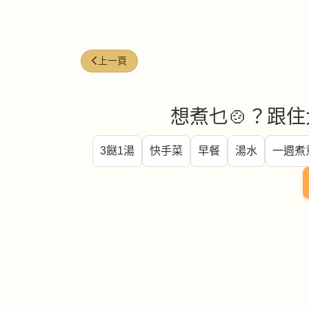
上一篇文章: 花豆 (Speckled beans)
上一頁
想煮乜🍲？跟住
3餸1湯
快手菜
早餐
湯水
一週煮