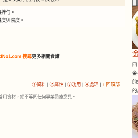
易拌勻。
甜度與濃度。
dNo1.com 搜尋
更多相關食譜
四 
金
的
①資料
|
②屬性
|
③功用
|
④處理
|
↑ 回頂部
的
善用食材，絕不等同任何專業醫療意見。