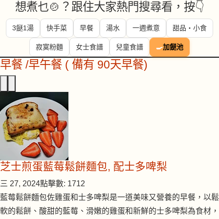
想煮乜🍲？跟住大家熱門搜尋看，按👇
3餸1湯
快手菜
早餐
湯水
一週煮意
甜品・小食
寂寞粉麵
女士食譜
兒童食譜
🍳
加餸池
早餐 /早午餐 ( 備有 90天早餐)
芝士煎蛋藍莓鬆餅麵包, 配士多啤梨
三 27, 2024
點擊數: 1712
藍莓鬆餅麵包佐雞蛋和士多啤梨是一道美味又營養的早餐，以鬆
軟的鬆餅、酸甜的藍莓、滑嫩的雞蛋和新鮮的士多啤梨為食材，