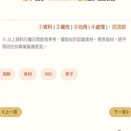
①資料
|
②屬性
|
③功用
|
④處理
|
↑ 回頂部
※ 以上資料只屬日常飲食參考，重點在於認識食材、善用食材，絕不
等同任何專業醫療意見。
海鮮
食材
855
帶子
上一篇文章: 八角 (Star Anise)
下一篇文章:
上一頁
下一頁