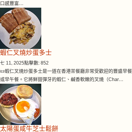
口感豐富…
蝦仁叉燒炒蛋多士
七 11, 2025
點擊數: 852
📜蝦仁叉燒炒蛋多士是一道在香港茶餐廳非常受歡迎的豐盛早餐
或早午餐。它將鮮甜彈牙的蝦仁、鹹香軟嫩的叉燒（Char…
太陽蛋咸牛芝士鬆餅