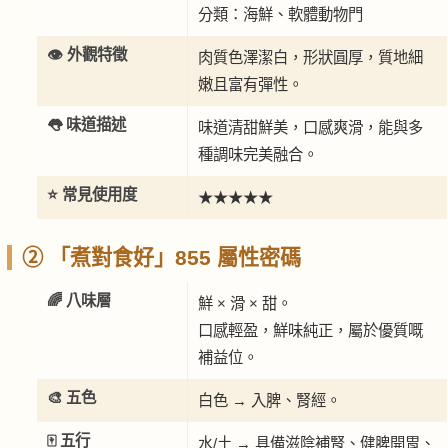
分類：海鮮、軟體動物門
👁️ 外觀特徵
肉質色澤潔白，形狀圓厚，質地細
嫩且富有彈性。
👅 味道描述
味道清甜鮮美，口感爽滑，能與多
種調味完美融合。
⭐ 常見使用度
★★★★★
② 「煮對食好」855 屬性密碼
🌈 八味層
鮮 × 滑 × 甜。
口感輕盈，鮮味純正，屬於優質嘅
補益位。
🎨 五色
白色 → 入脾、腎經。
🀄 五行
水/土 → 具備滋陰補腎、健脾開胃、