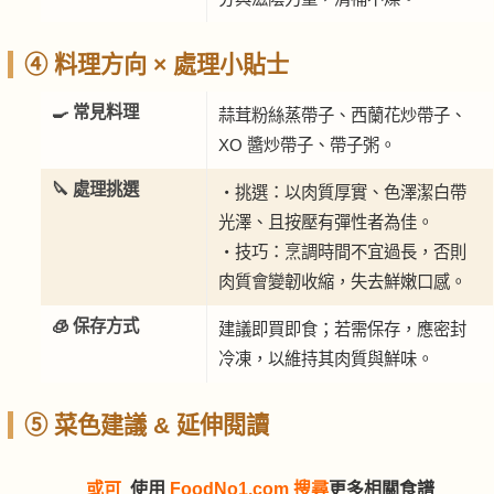
④ 料理方向 × 處理小貼士
🍳 常見料理
蒜茸粉絲蒸帶子、西蘭花炒帶子、
XO 醬炒帶子、帶子粥。
🔪 處理挑選
・挑選：以肉質厚實、色澤潔白帶
光澤、且按壓有彈性者為佳。
・技巧：烹調時間不宜過長，否則
肉質會變韌收縮，失去鮮嫩口感。
🧊 保存方式
建議即買即食；若需保存，應密封
冷凍，以維持其肉質與鮮味。
⑤ 菜色建議 & 延伸閱讀
或可
使用
FoodNo1.com 搜尋
更多相關食譜