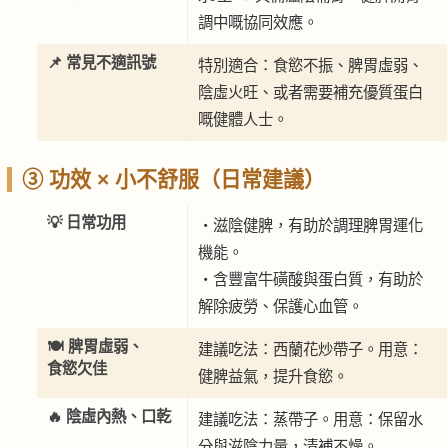
調中嘅協同效應。
📌 常見不適訊號
特別適合：食慾不振、脾胃虛弱、
陰虛火旺、或者需要補充優質蛋白
嘅健體人士。
③ 功效 × 小不舒服（日常建議）
💡 日常功用
・滋陰健脾，有助於調理脾胃運化
機能。
・含豐富牛磺酸與蛋白質，有助於
解除疲勞、保護心血管。
🍽️ 脾胃虛弱、
建議吃法：西蘭花炒帶子。用意：
食慾欠佳
健脾益氣，提升食慾。
🔥 陰虛內熱、口乾
建議吃法：蒸帶子。用意：保留水
分與滋陰力量，清補不燥。