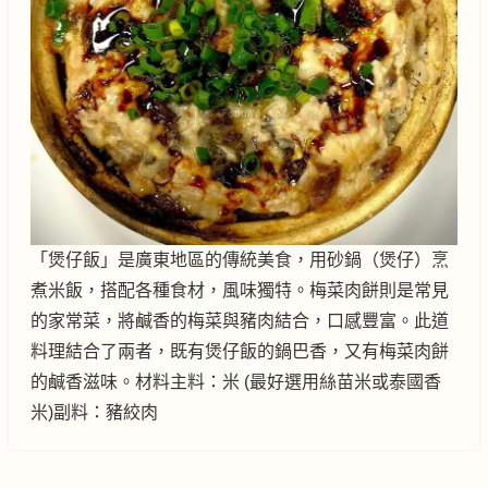
「煲仔飯」是廣東地區的傳統美食，用砂鍋（煲仔）烹
煮米飯，搭配各種食材，風味獨特。梅菜肉餅則是常見
的家常菜，將鹹香的梅菜與豬肉結合，口感豐富。此道
料理結合了兩者，既有煲仔飯的鍋巴香，又有梅菜肉餅
的鹹香滋味。材料主料：米 (最好選用絲苗米或泰國香
米)副料：豬絞肉