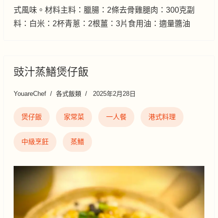
式風味。材料主料：臘腸：2條去骨雞腿肉：300克副
料：白米：2杯青蔥：2根薑：3片食用油：適量醬油
豉汁蒸鱔煲仔飯
YouareChef
各式飯類
2025年2月28日
煲仔飯
家常菜
一人餐
港式料理
中級烹飪
蒸鱔