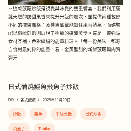
🥗這款菠蘿炒飯是視覺與味覺的雙重饗宴。我們利用菠
蘿天然的酸甜果香來提升米飯的層次，並提供兩種截然
不同的擺盤風格：菠蘿盅盛載能鎖住果香熱氣，而碟裝
配以環繞鮮蝦則展現了極致的擺盤美學。這是一道強調
食材互補、色彩繽紛的能量料理。「每一份美味，都源
自食材最純粹的能量。看，金黃酸甜的新鮮菠蘿與肉質
彈牙
日式蒲燒鰻魚飛魚子炒飯
DIY
各式飯類
2025年11月20日
炒飯
鰻魚
中級烹飪
日式炒飯
飛魚子
Tobiko