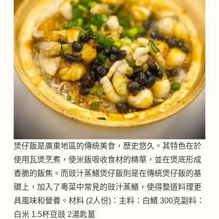
煲仔飯是廣東地區的傳統美食，歷史悠久。其特色在於
使用瓦煲烹煮，使米飯吸收食材的精華，並在煲底形成
香脆的飯焦。而豉汁蒸鱔煲仔飯則是在傳統煲仔飯的基
礎上，加入了粵菜中常見的豉汁蒸鱔，使得整道料理更
具風味和營養。材料 (2人份)：主料：白鱔 300克副料：
白米 1.5杯豆豉 2湯匙薑