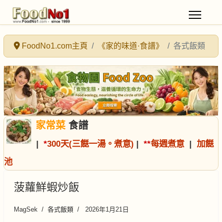
FoodNo1.com主頁
《家的味道·食譜》
各式飯類
家常菜
食譜
|
*
300天(三餸一湯。煮意)
|
*
*
每週煮意
|
加餸
池
菠蘿鮮蝦炒飯
MagSek
各式飯類
2026年1月21日