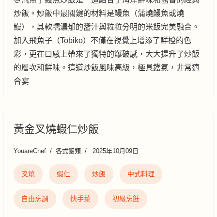
炒飯。炒飯中最關鍵的材料是鰻魚（蒲燒鰻魚或燒
鰻），其軟糯濃郁的醬汁與粒粒分明的米飯完美融合。
加入飛魚子（Tobiko）不僅在視覺上增添了鮮橙的色
彩，更在口感上帶來了獨特的爆破感，大大提升了炒飯
的層次和鮮味。這道炒飯風味高級，極具鑊氣，非常適
合宴
黃金叉燒蝦仁炒飯
YouareChef
各式飯類
2025年10月09日
叉燒
蝦仁
炒飯
中式料理
自由烹調
快手菜
初級烹飪