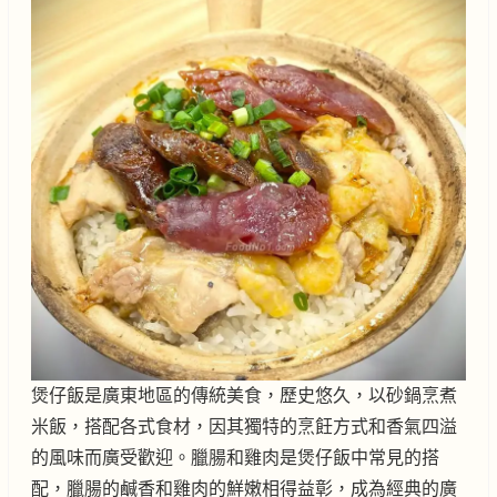
煲仔飯是廣東地區的傳統美食，歷史悠久，以砂鍋烹煮
米飯，搭配各式食材，因其獨特的烹飪方式和香氣四溢
的風味而廣受歡迎。臘腸和雞肉是煲仔飯中常見的搭
配，臘腸的鹹香和雞肉的鮮嫩相得益彰，成為經典的廣