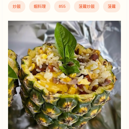
炒飯
蝦料理
855
菠蘿炒飯
菠蘿