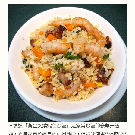
📜這道「黃金叉燒蝦仁炒飯」是家常炒飯的豪華升級
版，靈感來自於經典的楊州炒飯，但強調使用**隔夜飯**