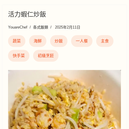
活力蝦仁炒飯
YouareChef
各式飯類
2025年2月11日
蔬菜
海鮮
炒飯
一人餐
主食
快手菜
初級烹飪