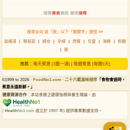
搜尋全站 或「按」以下「關鍵字」捷徑
>>
滋補湯
|
簡易菜
|
婦女
|
孕婦
|
西餐
|
兒童
|
海鮮
|
粉麵
|
飯
推薦：
每天煮意 (3餸一湯)
|
每週煮意 (每週5天)
©1999 to 2026 ·
FoodNo1
.com · 二十六載滋味相伴
「食物會過時，
煮意永遠新鮮。」
健康資源合作
：本站食療之健康指標與養生理論，由
(
Health
No1.com
成立於 1997 年) 提供專業數據支持。
📤 分享
分享