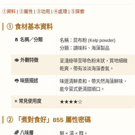
①資料
|
②屬性
|
③功用
|
④處理
|
⑤探索
① 食材基本資料
🧂 名稱／分類
名稱：昆布粉 (Kelp powder)
分類：調味料、海藻製品
👁️ 外觀特徵
呈淺綠啡至啡色粉末狀，質地細緻
乾爽，帶有淡淡海藻香氣。
👅 味道描述
味道清鮮柔和，帶天然海藻鮮味，
能令菜式更清甜順口。
⭐ 常見使用度
★★★★☆
② 「煮對食好」855 屬性密碼
🌈 八味層
鮮 × 清 × 醇。