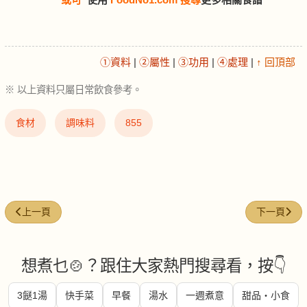
①資料
|
②屬性
|
③功用
|
④處理
|
↑ 回頂部
※ 以上資料只屬日常飲食參考。
食材
調味料
855
上一篇文章: 黨參 (radix-codonopsis)
下一篇文章: 煉
上一頁
下一頁
想煮乜🍲？跟住大家熱門搜尋看，按👇
3餸1湯
快手菜
早餐
湯水
一週煮意
甜品・小食