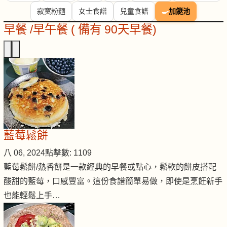
寂寞粉麵
女士食譜
兒童食譜
🍳
加餸池
早餐 /早午餐 ( 備有 90天早餐)
藍莓鬆餅
八 06, 2024
點擊數: 1109
藍莓鬆餅/熱香餅是一款經典的早餐或點心，鬆軟的餅皮搭配
酸甜的藍莓，口感豐富。這份食譜簡單易做，即使是烹飪新手
也能輕鬆上手…