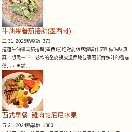
牛油果蕃茄捲餅(墨西哥)
三 31, 2025
點擊數: 373
這道牛油果蕃茄捲餅(墨西哥)絕對能讓您體驗什麼叫做滋味無
窮！想像一下，鬆軟的全麥餅皮溫柔地包裹著新鮮多汁的番茄
薄片，再鋪…
西式早餐: 雞肉帕尼尼水果
五 21, 2024
點擊數: 1383