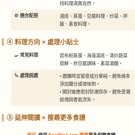
持料理清爽自然。
🍲 適合配搭
湯底、蒸蛋、豆腐料理、炒菜、拌
飯、素食料理。
④ 料理方向 × 處理小貼士
🍳 常見料理
昆布粉蒸蛋、海藻湯底、清炒蔬菜
提鮮、拌豆腐調味、素菜湯麵。
🔪 處理挑選
• 選購時宜留意成分單純，避免過多
添加鹽分或增味劑。
• 開封後應密封防潮保存，避免受潮
結塊與香氣流失。
⑤ 延伸閱讀 × 搜尋更多食譜
或可
使用
FoodNo1.com 搜尋
更多相關食譜