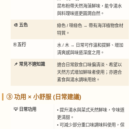
昆布粉帶天然海藻鮮味，能令湯水
與料理味道更圓潤自然。
🎨 五色
綠色 / 啡綠色 → 帶有海洋植物食材
特質。
🀄 五行
水 / 木 → 日常可作溫和提鮮、增加
清爽感與味道深度之用。
📌 常見不適知識
適合日常飲食口味偏清淡、希望以
天然方式增加鮮味者使用；亦適合
素食與湯水調味用途。
③ 功用 × 小舒服 (日常建議)
💡 日常功用
• 提升湯水與菜式天然鮮味，令味道
更清甜。
• 可減少部分重口味調味料使用，保