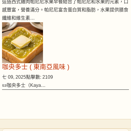
這道西式雞肉帕尼尼水果早餐結合了帕尼尼和水果的元素，口
感豐富，營養滿分。帕尼尼富含蛋白質和脂肪，水果提供膳食
纖維和維生素…
咖央多士 ( 東南亞風味 )
七 09, 2025
點擊數: 2109
📜咖央多士（Kaya…