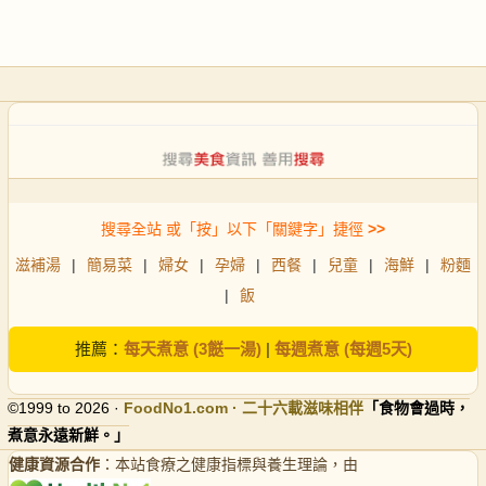
搜尋全站 或「按」以下「關鍵字」捷徑
>>
滋補湯
|
簡易菜
|
婦女
|
孕婦
|
西餐
|
兒童
|
海鮮
|
粉麵
|
飯
推薦：
每天煮意 (3餸一湯)
|
每週煮意 (每週5天)
©1999 to 2026 ·
FoodNo1
.com · 二十六載滋味相伴
「食物會過時，
煮意永遠新鮮。」
健康資源合作
：本站食療之健康指標與養生理論，由