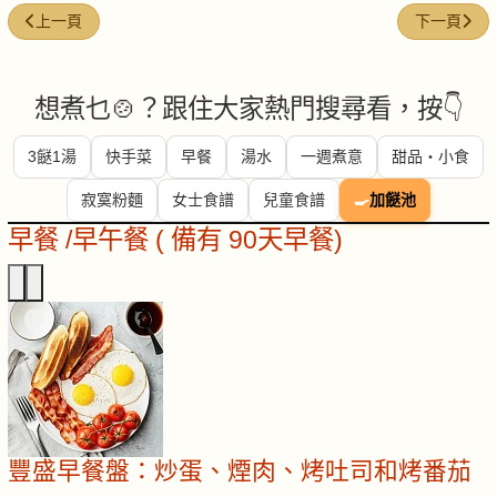
上一篇文章: 雞腿肉 (Chicken thigh)
下一篇文章: 乾
上一頁
下一頁
想煮乜🍲？跟住大家熱門搜尋看，按👇
3餸1湯
快手菜
早餐
湯水
一週煮意
甜品・小食
寂寞粉麵
女士食譜
兒童食譜
🍳
加餸池
早餐 /早午餐 ( 備有 90天早餐)
豐盛早餐盤：炒蛋、煙肉、烤吐司和烤番茄