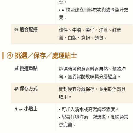
菜。
• 可快速建立香料層次與濃厚醬汁效
果。
🍲 適合配搭
雞件、牛腩、薯仔、洋蔥、紅蘿
蔔、白飯、意粉、麵包。
④ 挑選／保存／處理貼士
🛒 挑選重點
挑選時可留意香料香自然、醬體均
勻，無異常酸敗味與分層過度。
🧊 保存方式
開封後宜冷藏保存，並用乾淨器具
取用。
👩‍🍳 小貼士
• 可加入清水或高湯調整濃度。
• 配薯仔與洋蔥一起燜煮，風味通常
更完整。