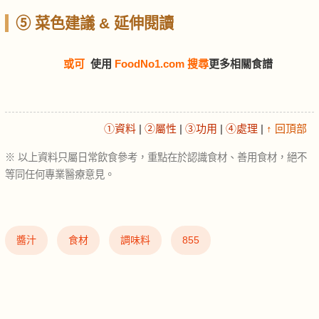
⑤ 菜色建議 & 延伸閱讀
或可
使用
FoodNo1.com 搜尋
更多相關食譜
①資料
|
②屬性
|
③功用
|
④處理
|
↑ 回頂部
※ 以上資料只屬日常飲食參考，重點在於認識食材、善用食材，絕不
等同任何專業醫療意見。
醬汁
食材
調味料
855