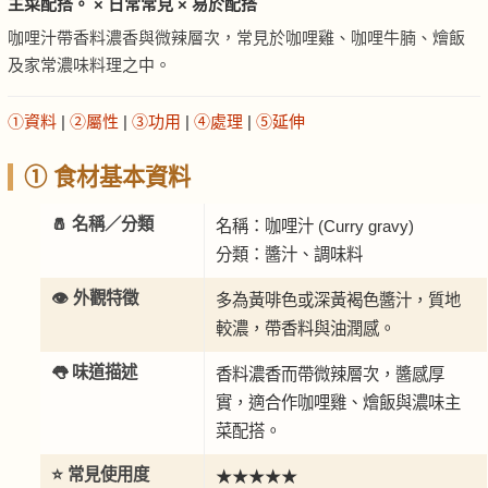
主菜配搭。 × 日常常見 × 易於配搭
咖哩汁帶香料濃香與微辣層次，常見於咖哩雞、咖哩牛腩、燴飯
及家常濃味料理之中。
①資料
|
②屬性
|
③功用
|
④處理
|
⑤延伸
① 食材基本資料
🧂 名稱／分類
名稱：咖哩汁 (Curry gravy)
分類：醬汁、調味料
👁️ 外觀特徵
多為黃啡色或深黃褐色醬汁，質地
較濃，帶香料與油潤感。
👅 味道描述
香料濃香而帶微辣層次，醬感厚
實，適合作咖哩雞、燴飯與濃味主
菜配搭。
⭐ 常見使用度
★★★★★