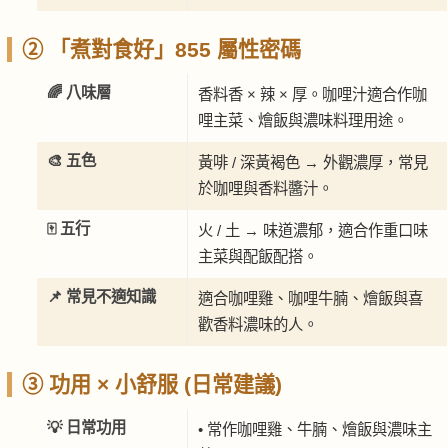
② 「煮對食好」855 屬性密碼
🌈 八味層
香料香 × 辣 × 厚。咖哩汁適合作咖
哩主菜、燴飯與濃味料理用途。
🎨 五色
黃啡 / 深黃褐色 → 外觀濃厚，常見
於咖哩與香料醬汁。
🀄 五行
火 / 土 → 味道濃郁，適合作重口味
主菜與配飯配搭。
📌 常見不適知識
適合咖哩雞、咖哩牛腩、燴飯與喜
歡香料濃味的人。
③ 功用 × 小舒服 (日常建議)
💡 日常功用
• 常作咖哩雞、牛腩、燴飯與濃味主