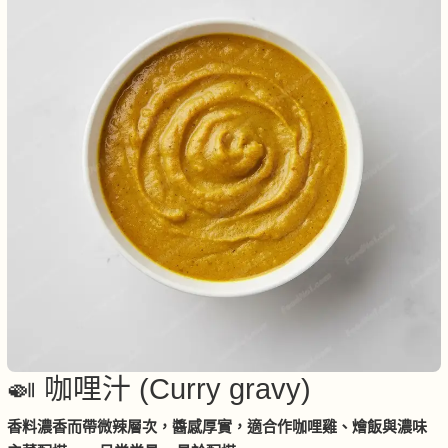
🍛 咖哩汁 (Curry gravy)
香料濃香而帶微辣層次，醬感厚實，適合作咖哩雞、燴飯與濃味