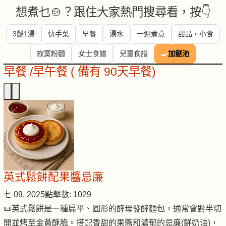
想煮乜🍲？跟住大家熱門搜尋看，按👇
3餸1湯
快手菜
早餐
湯水
一週煮意
甜品・小食
寂寞粉麵
女士食譜
兒童食譜
🍳
加餸池
早餐 /早午餐 ( 備有 90天早餐)
英式鬆餅配果醬忌廉
七 09, 2025
點擊數: 1029
📜英式鬆餅是一種扁平、圓形的酵母發酵麵包，通常會對半切
開並烤至金黃酥脆。搭配香甜的果醬和濃郁的忌廉(鮮奶油)，