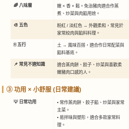
🌈 八味層
嫩 × 香 × 鬆。免治豬肉適合作蒸
煮、炒菜與肉餡用途。
🎨 五色
粉紅 / 淡紅色 → 外觀柔和，常見於
家常絞肉與餡料料理。
🀄 五行
土 → 風味百搭，適合作日常配菜與
餡料基底。
📌 常見不適知識
適合蒸肉餅、餃子、炒菜與喜歡柔
嫩豬肉口感的人。
③ 功用 × 小舒服 (日常建議)
💡 日常功用
• 常作蒸肉餅、餃子餡、炒菜與家常
主菜。
• 易拌味與塑形，適合多款家常料
理。