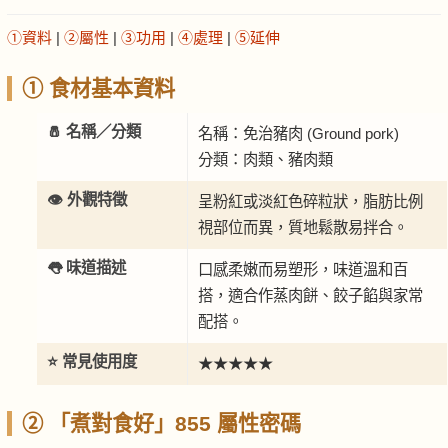
①資料
|
②屬性
|
③功用
|
④處理
|
⑤延伸
① 食材基本資料
🧂 名稱／分類
名稱：免治豬肉 (Ground pork)
分類：肉類、豬肉類
👁️ 外觀特徵
呈粉紅或淡紅色碎粒狀，脂肪比例
視部位而異，質地鬆散易拌合。
👅 味道描述
口感柔嫩而易塑形，味道溫和百
搭，適合作蒸肉餅、餃子餡與家常
配搭。
⭐ 常見使用度
★★★★★
② 「煮對食好」855 屬性密碼