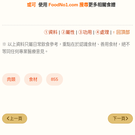
或可
使用
FoodNo1.com 搜尋
更多相關食譜
①資料
|
②屬性
|
③功用
|
④處理
|
↑ 回頂部
※ 以上資料只屬日常飲食參考，重點在於認識食材、善用食材，絕不
等同任何專業醫療意見。
肉類
食材
855
上一篇文章: 柴魚湯粉 (Katsuobushi stock powder)
下一篇文章: 䱽
上一頁
下一頁