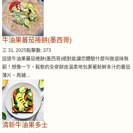
牛油果蕃茄捲餅(墨西哥)
三 31, 2025
點擊數: 373
這道牛油果蕃茄捲餅(墨西哥)絕對能讓您體驗什麼叫做滋味無
窮！想像一下，鬆軟的全麥餅皮溫柔地包裹著新鮮多汁的番茄
薄片，再鋪…
清新牛油果多士