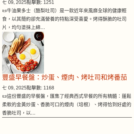
七 09, 2025
點擊數: 1251
📜牛油果多士（酪梨吐司）是一款近年來風靡全球的健康輕
食，以其簡約卻充滿營養的特點深受喜愛。烤得酥脆的吐司
片，均勻塗抹上綿…
豐盛早餐盤：炒蛋、煙肉、烤吐司和烤番茄
七 09, 2025
點擊數: 1168
📜這份豐盛的早餐盤，匯集了經典西式早餐的所有精髓：蓬鬆
柔軟的金黃炒蛋、香脆可口的煙肉（培根）、烤得恰到好處的
香脆吐司，以…