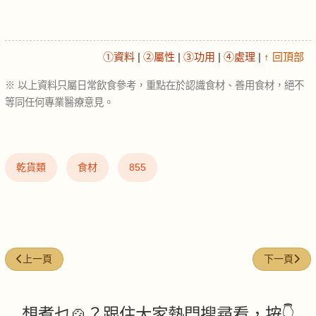
①資料
|
②屬性
|
③功用
|
④處理
|
↑ 回頂部
※ 以上資料只屬日常飲食參考，重點在於認識食材、善用食材，絕不
等同任何專業醫療意見。
乾貨類
食材
855
上一篇文章: 海參（已浸發） (soaked sea cucumber)
下一篇文章: 腐乳
上一頁
下一頁
想煮乜🍲？跟住大家熱門搜尋看，按👇