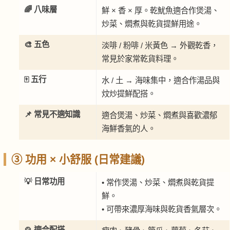
🌈 八味層
鮮 × 香 × 厚。乾魷魚適合作煲湯、
炒菜、燜煮與乾貨提鮮用途。
🎨 五色
淡啡 / 粉啡 / 米黃色 → 外觀乾香，
常見於家常乾貨料理。
🀄 五行
水 / 土 → 海味集中，適合作湯品與
炆炒提鮮配搭。
📌 常見不適知識
適合煲湯、炒菜、燜煮與喜歡濃郁
海鮮香氣的人。
③ 功用 × 小舒服 (日常建議)
💡 日常功用
• 常作煲湯、炒菜、燜煮與乾貨提
鮮。
• 可帶來濃厚海味與乾貨香氣層次。
🍲 適合配搭