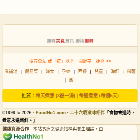
搜尋全站 或「按」以下「關鍵字」捷徑
>>
滋補湯
|
簡易菜
|
婦女
|
孕婦
|
西餐
|
兒童
|
海鮮
|
粉麵
|
飯
推薦：
每天煮意 (3餸一湯)
|
每週煮意 (每週5天)
©1999 to 2026 ·
FoodNo1
.com · 二十六載滋味相伴
「食物會過時，
煮意永遠新鮮。」
健康資源合作
：本站食療之健康指標與養生理論，由