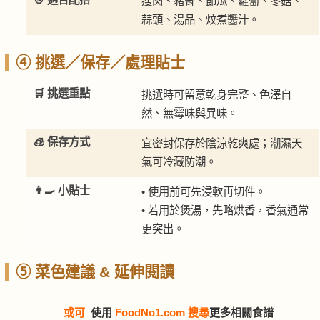
瘦肉、豬骨、節瓜、蘿蔔、冬菇、
蒜頭、湯品、炆煮醬汁。
④ 挑選／保存／處理貼士
🛒 挑選重點
挑選時可留意乾身完整、色澤自
然、無霉味與異味。
🧊 保存方式
宜密封保存於陰涼乾爽處；潮濕天
氣可冷藏防潮。
👩‍🍳 小貼士
• 使用前可先浸軟再切件。
• 若用於煲湯，先略烘香，香氣通常
更突出。
⑤ 菜色建議 & 延伸閱讀
或可
使用
FoodNo1.com 搜尋
更多相關食譜