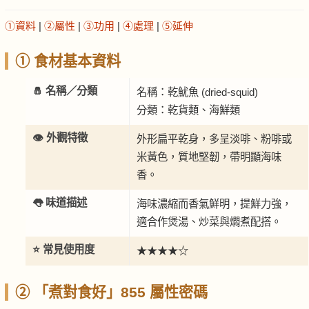
①資料
|
②屬性
|
③功用
|
④處理
|
⑤延伸
① 食材基本資料
🧂 名稱／分類
名稱：乾魷魚 (dried-squid)
分類：乾貨類、海鮮類
👁️ 外觀特徵
外形扁平乾身，多呈淡啡、粉啡或
米黃色，質地堅韌，帶明顯海味
香。
👅 味道描述
海味濃縮而香氣鮮明，提鮮力強，
適合作煲湯、炒菜與燜煮配搭。
⭐ 常見使用度
★★★★☆
② 「煮對食好」855 屬性密碼