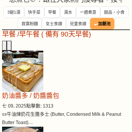
3餸1湯
快手菜
早餐
湯水
一週煮意
甜品・小食
寂寞粉麵
女士食譜
兒童食譜
🍳
加餸池
早餐 /早午餐 ( 備有 90天早餐)
奶油醬多 / 奶醬醬包
七 09, 2025
點擊數: 1313
📜牛油煉奶花生醬多士 (Butter, Condensed Milk & Peanut
Butter Toast)…