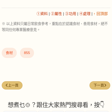
①資料
|
②屬性
|
③功用
|
④處理
|
↑ 回頂部
※ 以上資料只屬日常飲食參考，重點在於認識食材、善用食材，絕不
等同任何專業醫療意見。
食材
855
上一篇文章: 白切雞 (Poached chicken)
下一篇文章: 
上一頁
下一頁
想煮乜🍲？跟住大家熱門搜尋看，按👇