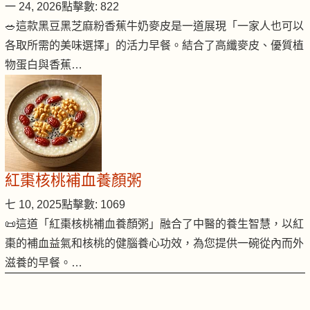
一 24, 2026
點擊數: 822
🥗這款黑豆黑芝麻粉香蕉牛奶麥皮是一道展現「一家人也可以
各取所需的美味選擇」的活力早餐。結合了高纖麥皮、優質植
物蛋白與香蕉…
紅棗核桃補血養顏粥
七 10, 2025
點擊數: 1069
📜這道「紅棗核桃補血養顏粥」融合了中醫的養生智慧，以紅
棗的補血益氣和核桃的健腦養心功效，為您提供一碗從內而外
滋養的早餐。…