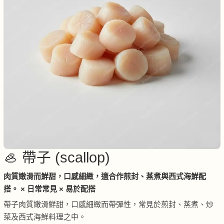
🦪 帶子 (scallop)
肉質嫩滑而鮮甜，口感細緻，適合作煎封、蒸煮與西式海鮮配
搭。 × 日常常見 × 易於配搭
帶子肉質嫩滑鮮甜，口感細緻而帶彈性，常見於煎封、蒸煮、炒
菜及西式海鮮料理之中。