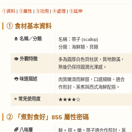
①資料
|
②屬性
|
③功用
|
④處理
|
⑤延伸
① 食材基本資料
🧂 名稱／分類
名稱：帶子 (scallop)
分類：海鮮類、貝類
👁️ 外觀特徵
多為圓厚白色貝柱狀，質地飽滿，
熟後仍保持圓潤光澤感。
👅 味道描述
肉質嫩滑而鮮甜，口感細緻，適合
作煎封、蒸煮與西式海鮮配搭。
⭐ 常見使用度
★★★★☆
② 「煮對食好」855 屬性密碼
🌈 八味層
鮮 × 甜 × 嫩。帶子適合作煎封、蒸