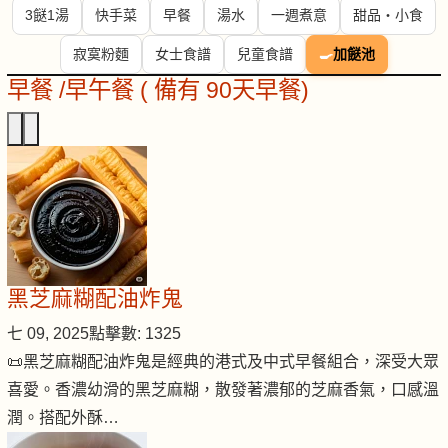
3餸1湯
快手菜
早餐
湯水
一週煮意
甜品・小食
寂寞粉麵
女士食譜
兒童食譜
🍳
加餸池
早餐 /早午餐 ( 備有 90天早餐)
黑芝麻糊配油炸鬼
七 09, 2025
點擊數: 1325
📜黑芝麻糊配油炸鬼是經典的港式及中式早餐組合，深受大眾
喜愛。香濃幼滑的黑芝麻糊，散發著濃郁的芝麻香氣，口感溫
潤。搭配外酥…