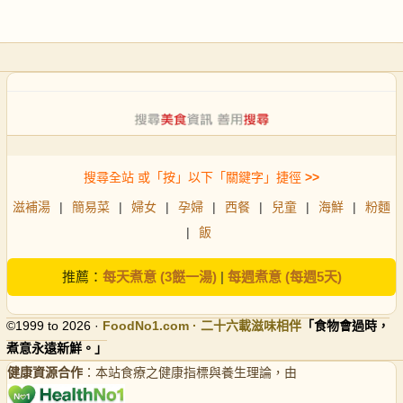
搜尋全站 或「按」以下「關鍵字」捷徑
>>
滋補湯
|
簡易菜
|
婦女
|
孕婦
|
西餐
|
兒童
|
海鮮
|
粉麵
|
飯
推薦：
每天煮意 (3餸一湯)
|
每週煮意 (每週5天)
©1999 to 2026 ·
FoodNo1
.com · 二十六載滋味相伴
「食物會過時，
煮意永遠新鮮。」
健康資源合作
：本站食療之健康指標與養生理論，由