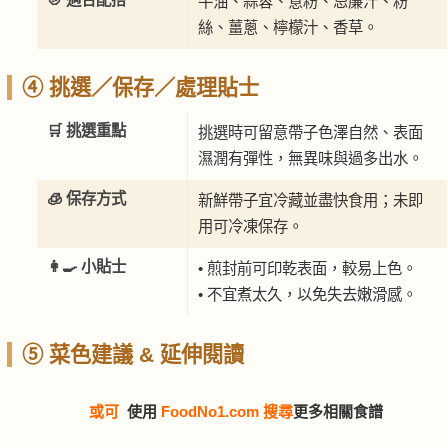
牛油、蒜蓉、意粉、忌廉汁、粉
絲、薑蔥、檸檬汁、香草。
④ 挑選／保存／處理貼士
🛒 挑選重點
挑選時可留意帶子色澤自然、表面
濕潤有彈性，無異味與過多出水。
🧊 保存方式
新鮮帶子宜冷藏並盡快食用；未即
用可冷凍保存。
👩‍🍳 小貼士
• 煎封前可印乾表面，較易上色。
• 不宜煮太久，以免失去嫩滑感。
⑤ 菜色建議 & 延伸閱讀
或可
使用
FoodNo1.com 搜尋
更多相關食譜