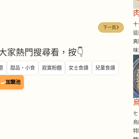
十一
下一篇文章: 蜆 (asia
下一頁
這
爽
味
大家熱門搜尋看，按👇
意
甜品・小食
寂寞粉麵
女士食譜
兒童食譜
🍳
加餸池
七 
烏
特