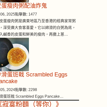
皮蛋瘦肉粥配油炸鬼
06, 2025
點擊數: 1477
皮蛋瘦肉粥是廣東地區乃至香港的經典家常粥
，深受廣大食客喜愛。它以綿滑的白粥為底，
入鹹香的皮蛋和鮮美的瘦肉，再撒上蔥…
滑蛋班戟 Scrambled Eggs
ancake
05, 2024
點擊數: 2298
滑蛋班戟 Scrambled Eggs Pancake…
《寂寞粉麵（等你）》