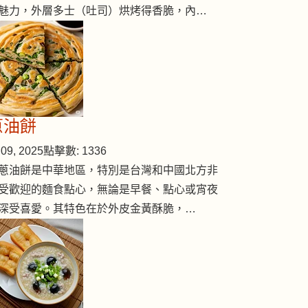
魅力，外層多士（吐司）烘烤得香脆，內…
蔥油餅
09, 2025
點擊數: 1336
蔥油餅是中華地區，特別是台灣和中國北方非
受歡迎的麵食點心，無論是早餐、點心或宵夜
深受喜愛。其特色在於外皮金黃酥脆，…