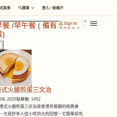
式美食
🔍搜尋
登入 / 新帳戶
Sign In
早餐 /早午餐 ( 備有 90天早
)
港式火腿煎蛋三文治
06, 2025
點擊數: 1452
港式火腿煎蛋三文治是香港茶餐廳的經典美
，也是許多人從小吃到大的回憶。它簡單卻充