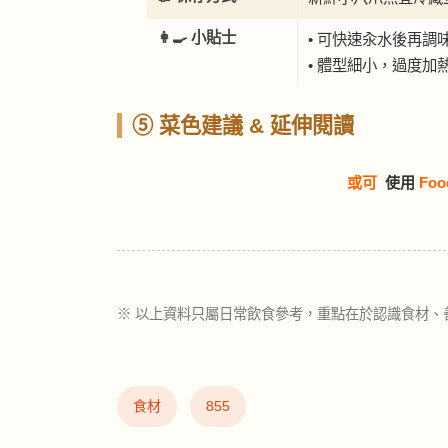
👩‍🍳 小貼士
• 可快速汆水後再調
• 體型細小，過度加
⑤ 菜色建議 & 延伸閱讀
或可
使用
Foo
※ 以上資料只屬日常飲食參考，重點在於認識食材、
食材
855