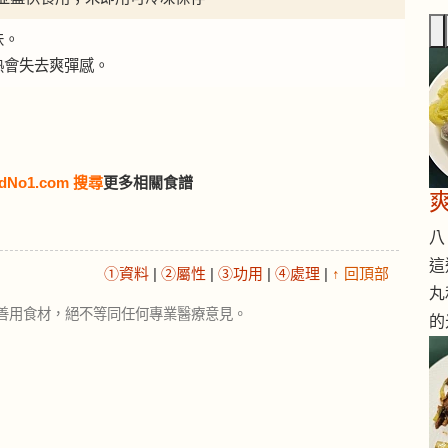
味。
熱會失去爽彈感。
dNo1.com 搜尋
更多相關食譜
八 
這
①資料
|
②屬性
|
③功用
|
④處理
|
↑ 回頂部
丸
善用食材，絕不等同任何專業醫療意見。
的