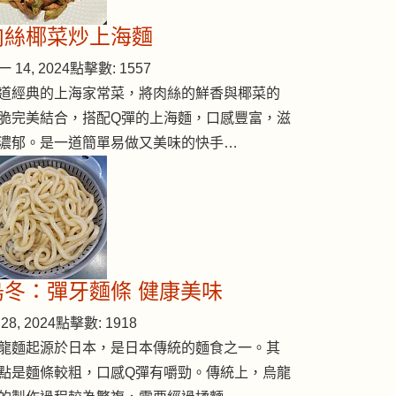
肉絲椰菜炒上海麵
 14, 2024
點擊數: 1557
n-clams)
道經典的上海家常菜，將肉絲的鮮香與椰菜的
脆完美結合，搭配Q彈的上海麵，口感豐富，滋
濃郁。是一道簡單易做又美味的快手…
烏冬：彈牙麵條 健康美味
28, 2024
點擊數: 1918
龍麵起源於日本，是日本傳統的麵食之一。其
點是麵條較粗，口感Q彈有嚼勁。傳統上，烏龍