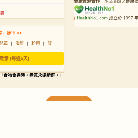
健康資源合作
：本站食療之健康
(
Health
No1.com
成立於 1997
字」捷徑
>>
兒童
|
海鮮
|
粉麵
|
飯
煮意 (每週5天)
「食物會過時，煮意永遠新鮮。」
載入更多食譜
請使用下方頁數繼續瀏覽更多食譜