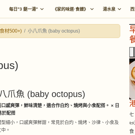
每日"3 餸一湯"
《家的味道·食譜》
湯水泉
西
食材500+)
小八爪魚 (baby octopus)
餐
us)
八爪魚 (baby octopus)
口感爽彈，鮮味清楚，適合作白灼、燒烤與小食配搭。 × 日
 易於配搭
七 
體型細小，口感爽彈鮮甜，常見於白灼、燒烤、沙律、小食及

之中。
食