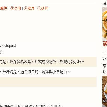
滿
②屬性
|
③功用
|
④處理
|
⑤延伸
octopus)
類
七 

清楚，色澤多為灰紫、紅褐或淡粉色，外觀可愛小巧。
常
，鮮味清楚，適合作白灼、燒烤與小食配搭。
都
小八爪魚適合作白灼、燒烤、沙律與小食用途。