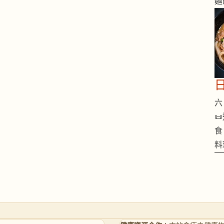
麵
六 

食
料