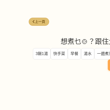
上一篇文章: 蠔（蚵肉） (oyster (meat))
上一頁
想煮乜🍲？跟住
3餸1湯
快手菜
早餐
湯水
一週煮