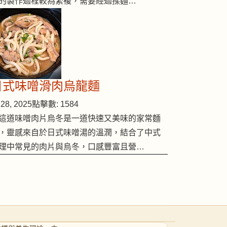
的製作過程較為繁複，需要經過揉麵…
日式味噌滑肉烏龍麵
28, 2025
點擊數: 1584
這道味噌肉片烏冬是一道快速又美味的家常麵
，靈感來自於日式味噌湯的溫潤，結合了中式
理中常見的肉片與烏冬，口感豐富且營…