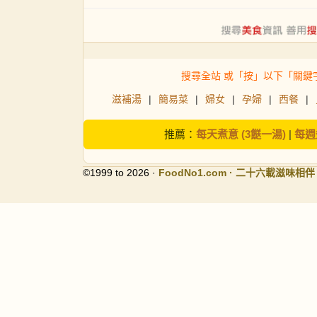
搜尋全站 或「按」以下「關鍵
滋補湯
|
簡易菜
|
婦女
|
孕婦
|
西餐
|
推薦：
每天煮意 (3餸一湯)
|
每週
©1999 to 2026 ·
FoodNo1
.com · 二十六載滋味相伴