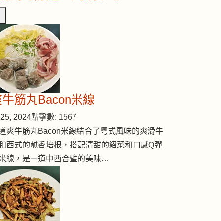
爽牛筋丸Bacon米線
25, 2024
點擊數: 1567
道爽牛筋丸Bacon米線結合了粵式風味的爽滑牛
和西式的鹹香培根，搭配清甜的紹菜和口感Q彈
米線，是一道中西合璧的美味…