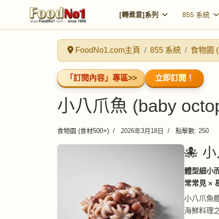
[轉煮意]系列
855 系統
FoodNo1.com主頁
855 系統
食物園 (
「訂閱內容」專區
>>
立即訂閱！
小八爪魚 (baby octop
食物園 (食材500+)
2026年3月18日
點擊數: 250
🐙 小
體型細小而
常常見 ×
小八爪魚
海鮮料理