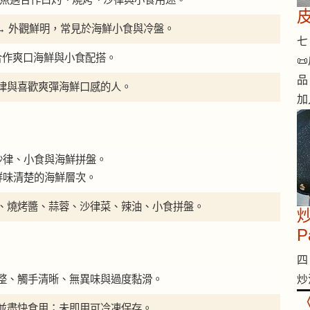
粉色 → 外觀鮮明，常見於海鮮小食與冷盤。
七 
合作爽口海鮮與小食配搭。

品
律與喜歡爽彈海鮮口感的人。
加
沙律、小食與海鮮拼盤。
鮮味清楚的海鮮層次。
、燒烤醬、蒜蓉、沙律菜、辣油、小食拼盤。
炒
P
四 
整、觸手清晰、無異味與過度黏滑。
炒
並盡快食用；未即用可冷凍保存。