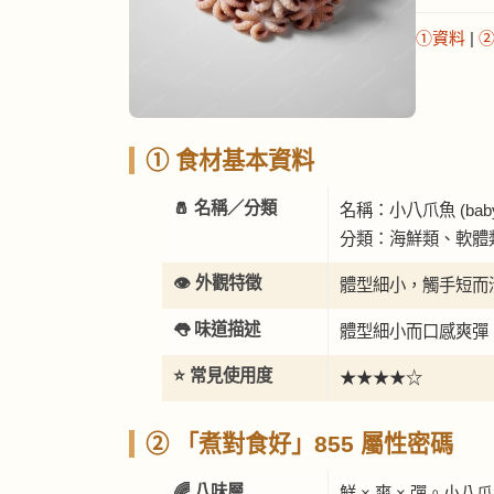
①資料
|
① 食材基本資料
🧂 名稱／分類
名稱：小八爪魚 (baby 
分類：海鮮類、軟體
👁️ 外觀特徵
體型細小，觸手短而
👅 味道描述
體型細小而口感爽彈
⭐ 常見使用度
★★★★☆
② 「煮對食好」855 屬性密碼
🌈 八味層
鮮 × 爽 × 彈。