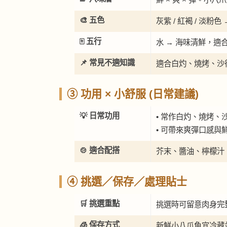
🎨 五色
灰紫 / 紅褐 / 淡
🀄 五行
水 → 海味清鮮，適
📌 常見不適知識
適合白灼、燒烤、沙
③ 功用 × 小舒服 (日常建議)
💡 日常功用
• 常作白灼、燒烤、
• 可帶來爽彈口感與
🍲 適合配搭
芥末、醬油、檸檬汁
④ 挑選／保存／處理貼士
🛒 挑選重點
挑選時可留意肉身完
🧊 保存方式
新鮮小八爪魚宜冷藏