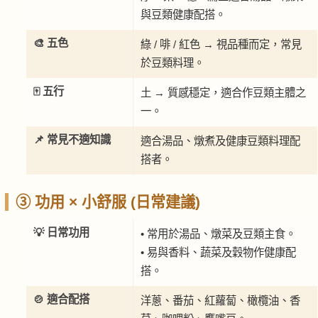
與豆類健康配搭。
🎨 五色
綠 / 啡 / 紅色 → 視品種而定，常見
於豆類料理。
🀄 五行
土 → 質感穩定，適合作豆類主體之
一。
📌 常見不適知識
適合湯品、燉煮及健康豆類料理配
搭者。
③ 功用 × 小舒服 (日常建議)
💡 日常功用
• 常用於湯品、燉菜及豆類主食。
• 易與香料、蔬菜及穀物作健康配
搭。
🍲 適合配搭
洋蔥、番茄、紅蘿蔔、橄欖油、香