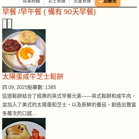
寂寞粉麵
女士食譜
兒童食譜
🍳
加餸池
早餐 /早午餐 ( 備有 90天早餐)
太陽蛋咸牛芝士鬆餅
四 09, 2025
點擊數: 1385
這道鬆餅結合了經典的英式早餐元素——英式鬆餅和咸牛肉，
並加入了美式的太陽蛋和芝士，以及新鮮的番茄，創造出豐富
多層次的口感…