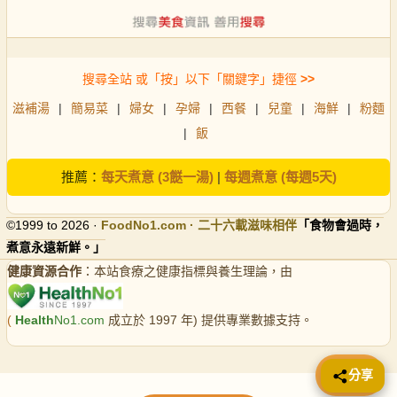
搜尋全站 或「按」以下「關鍵字」捷徑
>>
滋補湯
|
簡易菜
|
婦女
|
孕婦
|
西餐
|
兒童
|
海鮮
|
粉麵
|
飯
推薦：
每天煮意 (3餸一湯)
|
每週煮意 (每週5天)
©1999 to 2026 ·
FoodNo1
.com · 二十六載滋味相伴
「食物會過時，
煮意永遠新鮮。」
健康資源合作
：本站食療之健康指標與養生理論，由
(
Health
No1.com
成立於 1997 年) 提供專業數據支持。
📤 分享
分享