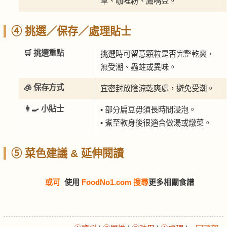
草、咖哩粉、鷹嘴豆。
④ 挑選／保存／處理貼士
🛒 挑選重點
挑選時可留意顆粒是否完整乾爽，
無受潮、蟲蛀或異味。
🧊 保存方式
宜密封放陰涼乾爽處，避免受潮。
👩‍🍳 小貼士
• 部分扁豆毋須長時間浸泡。
• 煮至軟身後很適合做湯或燉菜。
⑤ 菜色建議 & 延伸閱讀
或可
使用
FoodNo1.com 搜尋
更多相關食譜