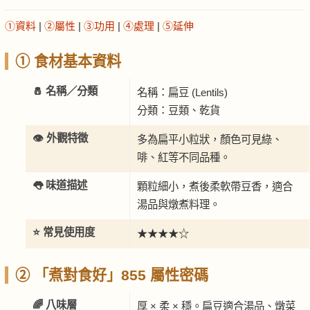
①資料
|
②屬性
|
③功用
|
④處理
|
⑤延伸
① 食材基本資料
🧂 名稱／分類
名稱：扁豆 (Lentils)
分類：豆類、乾貨
👁️ 外觀特徵
多為扁平小粒狀，顏色可見綠、
啡、紅等不同品種。
👅 味道描述
顆粒細小，煮後柔軟帶豆香，適合
湯品與燉煮料理。
⭐ 常見使用度
★★★★☆
② 「煮對食好」855 屬性密碼
🌈 八味層
厚 × 柔 × 穩。扁豆適合湯品、燉菜