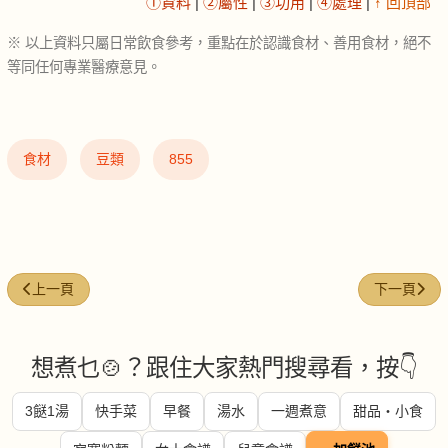
①資料
|
②屬性
|
③功用
|
④處理
|
↑ 回頂部
※ 以上資料只屬日常飲食參考，重點在於認識食材、善用食材，絕不
等同任何專業醫療意見。
食材
豆類
855
上一篇文章: 黑胡椒 (Black pepper)
下一篇文章: 月
上一頁
下一頁
想煮乜🍲？跟住大家熱門搜尋看，按👇
3餸1湯
快手菜
早餐
湯水
一週煮意
甜品・小食