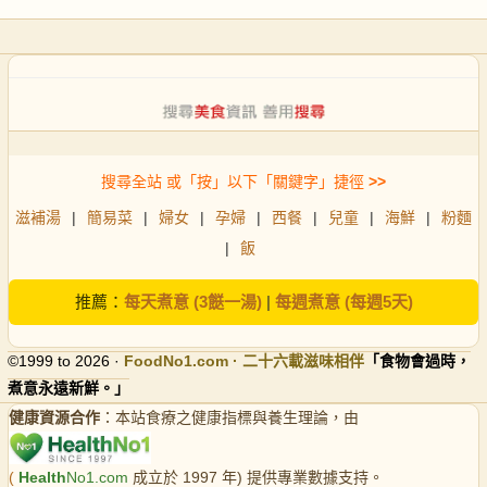
搜尋全站 或「按」以下「關鍵字」捷徑
>>
滋補湯
|
簡易菜
|
婦女
|
孕婦
|
西餐
|
兒童
|
海鮮
|
粉麵
|
飯
推薦：
每天煮意 (3餸一湯)
|
每週煮意 (每週5天)
©1999 to 2026 ·
FoodNo1
.com · 二十六載滋味相伴
「食物會過時，
煮意永遠新鮮。」
健康資源合作
：本站食療之健康指標與養生理論，由
(
Health
No1.com
成立於 1997 年) 提供專業數據支持。