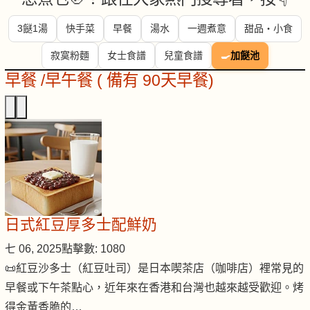
3餸1湯
快手菜
早餐
湯水
一週煮意
甜品・小食
寂寞粉麵
女士食譜
兒童食譜
🍳
加餸池
早餐 /早午餐 ( 備有 90天早餐)
日式紅豆厚多士配鮮奶
七 06, 2025
點擊數: 1080
📜紅豆沙多士（紅豆吐司）是日本喫茶店（咖啡店）裡常見的
早餐或下午茶點心，近年來在香港和台灣也越來越受歡迎。烤
得金黃香脆的…