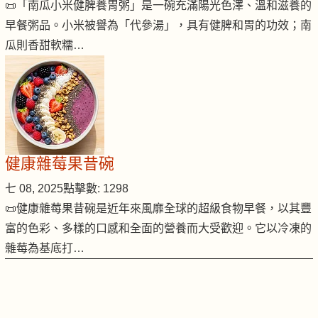
📜「南瓜小米健脾養胃粥」是一碗充滿陽光色澤、溫和滋養的
早餐粥品。小米被譽為「代參湯」，具有健脾和胃的功效；南
瓜則香甜軟糯…
健康雜莓果昔碗
七 08, 2025
點擊數: 1298
📜健康雜莓果昔碗是近年來風靡全球的超級食物早餐，以其豐
富的色彩、多樣的口感和全面的營養而大受歡迎。它以冷凍的
雜莓為基底打…