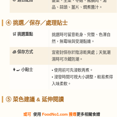
髮菜、生菜、冬菇、豬腩肉、湯
品、蒜頭、薑片、燜煮醬汁。
④ 挑選／保存／處理貼士
🛒 挑選重點
挑選時可留意乾身、完整、色澤自
然，無霉味與受潮黏連。
🧊 保存方式
宜密封保存於陰涼乾爽處；天氣潮
濕時可冷藏防潮。
👩‍🍳 小貼士
• 使用前可先浸軟再煮。
• 浸發時間可視大小調整，較易煮得
入味柔軟。
⑤ 菜色建議 & 延伸閱讀
或可
使用
FoodNo1.com 搜尋
更多相關食譜