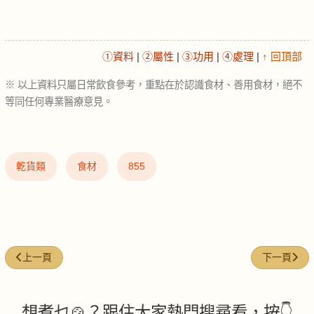
①資料
|
②屬性
|
③功用
|
④處理
|
↑ 回頂部
※ 以上資料只屬日常飲食參考，重點在於認識食材、善用食材，絕不
等同任何專業醫療意見。
乾貨類
食材
855
上一篇文章: 海參（乾） (dried sea cucumber)
下一篇文章: 豆皮
上一頁
下一頁
想煮乜🍲？跟住大家熱門搜尋看，按👇