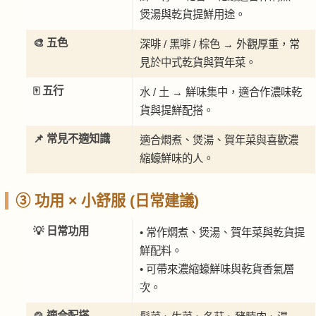
煲湯與乾貨提鮮用途。
🎨 五色
深啡 / 黑啡 / 棕色 → 外觀厚重，常
見於中式乾貨與賀年菜。
🀄 五行
水 / 土 → 鮮味集中，適合作濃味乾
貨與提鮮配搭。
📌 常見不適知識
適合燜煮、煲湯、賀年菜與喜歡濃
縮蠔鮮味的人。
③ 功用 × 小舒服 (日常建議)
💡 日常功用
• 常作燜煮、煲湯、賀年菜與乾貨提
鮮配料。
• 可帶來濃縮蠔鮮味與乾貨香氣層
次。
🍲 適合配搭