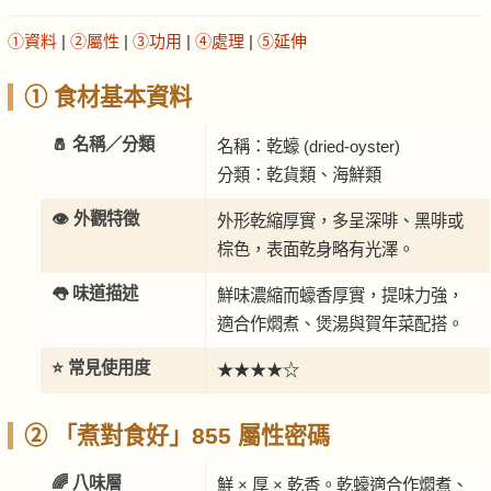
①資料
|
②屬性
|
③功用
|
④處理
|
⑤延伸
① 食材基本資料
🧂 名稱／分類
名稱：乾蠔 (dried-oyster)
分類：乾貨類、海鮮類
👁️ 外觀特徵
外形乾縮厚實，多呈深啡、黑啡或
棕色，表面乾身略有光澤。
👅 味道描述
鮮味濃縮而蠔香厚實，提味力強，
適合作燜煮、煲湯與賀年菜配搭。
⭐ 常見使用度
★★★★☆
② 「煮對食好」855 屬性密碼
🌈 八味層
鮮 × 厚 × 乾香。乾蠔適合作燜煮、