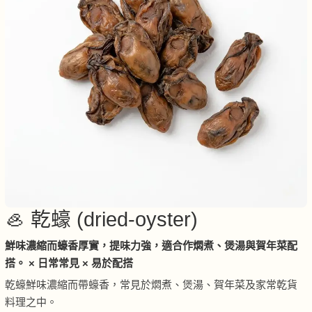
🦪 乾蠔 (dried-oyster)
鮮味濃縮而蠔香厚實，提味力強，適合作燜煮、煲湯與賀年菜配
搭。 × 日常常見 × 易於配搭
乾蠔鮮味濃縮而帶蠔香，常見於燜煮、煲湯、賀年菜及家常乾貨
料理之中。