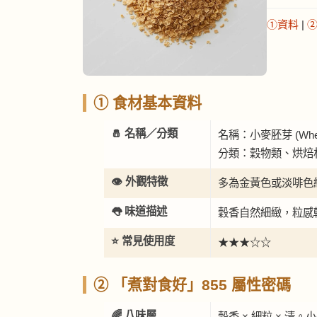
①資料
|
① 食材基本資料
🧂 名稱／分類
名稱：小麥胚芽 (Wheat
分類：穀物類、烘焙
👁️ 外觀特徵
多為金黃色或淡啡色
👅 味道描述
穀香自然細緻，粒感
⭐ 常見使用度
★★★☆☆
② 「煮對食好」855 屬性密碼
🌈 八味層
穀香 × 細粒 × 