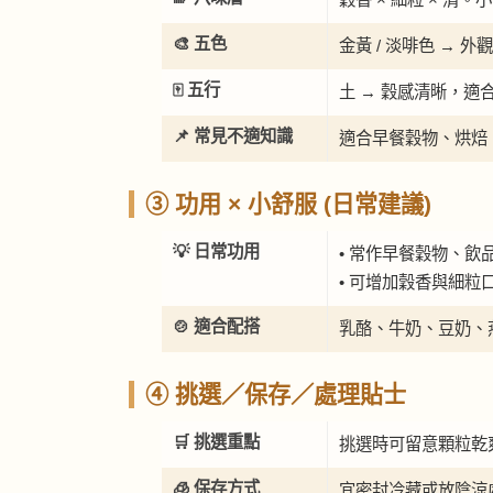
🎨 五色
金黃 / 淡啡色 →
🀄 五行
土 → 穀感清晰，適
📌 常見不適知識
適合早餐穀物、烘焙
③ 功用 × 小舒服 (日常建議)
💡 日常功用
• 常作早餐穀物、飲
• 可增加穀香與細粒
🍲 適合配搭
乳酪、牛奶、豆奶、
④ 挑選／保存／處理貼士
🛒 挑選重點
挑選時可留意顆粒乾
🧊 保存方式
宜密封冷藏或放陰涼