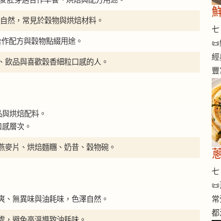
 外觀自然，常見於穀物與烘焙材料。
七 
合作配方與穀物點綴用途。

經
、飲品與喜歡穀香細粒口感的人。
豐
品與烘焙配料。
口感層次。
燕麥片、烘焙麵糰、奶昔、穀物碗。
七 

爽、無異味與油耗味，色澤自然。
常
都
處，避免高溫導致油耗味。