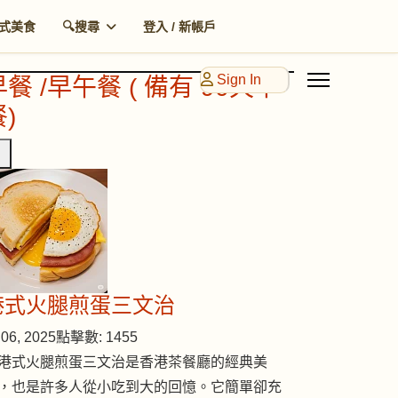
式美食
🔍搜尋
登入 / 新帳戶
Sign In
早餐 /早午餐 ( 備有 90天早
)
港式火腿煎蛋三文治
06, 2025
點擊數: 1455
港式火腿煎蛋三文治是香港茶餐廳的經典美
，也是許多人從小吃到大的回憶。它簡單卻充