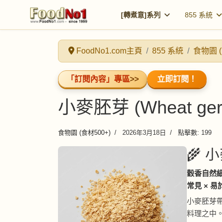
[轉煮意]系列
855 系統
FoodNo1.com主頁
855 系統
食物園 (
「訂閱內容」專區
>>
立即訂閱！
小麥胚芽 (Wheat ger
食物園 (食材500+)
2026年3月18日
點擊數: 199
🌾 小
穀香自然細
常見 × 
小麥胚芽
料理之中