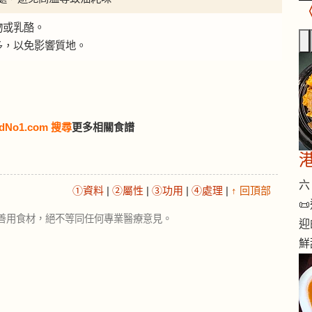
物或乳酪。
多，以免影響質地。
dNo1.com 搜尋
更多相關食譜
六 
①資料
|
②屬性
|
③功用
|
④處理
|
↑ 回頂部

善用食材，絕不等同任何專業醫療意見。
迎
鮮