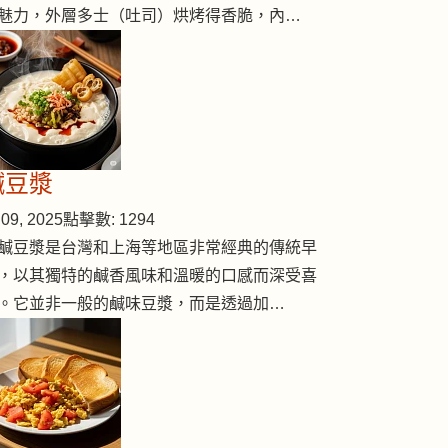
魅力，外層多士（吐司）烘烤得香脆，內…
鹹豆漿
09, 2025
點擊數: 1294
鹹豆漿是台灣和上海等地區非常經典的傳統早
，以其獨特的鹹香風味和溫暖的口感而深受喜
。它並非一般的鹹味豆漿，而是透過加…