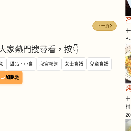
下一篇文章: 魚湯粉 (Fi
下一頁
十一

大家熱門搜尋看，按👇
意
甜品・小食
寂寞粉麵
女士食譜
兒童食譜
🍳
加餸池
十 
材
2