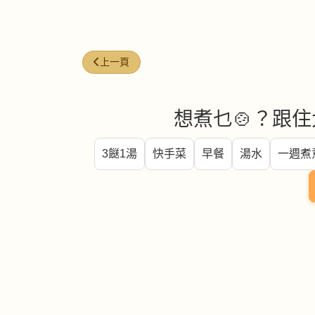
上一篇文章: 燕麥奶 (Oat milk)
上一頁
想煮乜🍲？跟住
3餸1湯
快手菜
早餐
湯水
一週煮