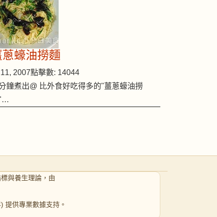
薑蔥蠔油撈麵
11, 2007
點擊數: 14044
分鐘煮出@ 比外食好吃得多的"薑蔥蠔油撈
"…
指標與養生理論，由
 年) 提供專業數據支持。