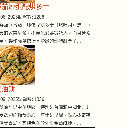
鮮茄炒蛋配烘多士
06, 2025
點擊數: 1288
鮮茄（番茄）炒蛋配烘多士（烤吐司）是一道
典的家常早餐，不僅色彩鮮豔誘人，而且營養
富、製作簡單快捷。滑嫩的炒蛋融合了…
蔥油餅
09, 2025
點擊數: 1336
蔥油餅是中華地區，特別是台灣和中國北方非
受歡迎的麵食點心，無論是早餐、點心或宵夜
深受喜愛。其特色在於外皮金黃酥脆，…