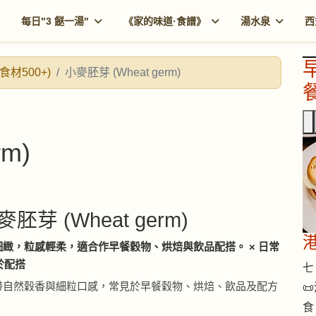
每日"3 餸一湯"
《家的味道·食譜》
湯水泉
西
食材500+)
小麥胚芽 (Wheat germ)
餐
m)
麥胚芽 (Wheat germ)
緻，粒感輕柔，適合作早餐穀物、烘焙與飲品配搭。 × 日常
易於配搭
七 
帶自然穀香與細粒口感，常見於早餐穀物、烘焙、飲品及配方

。
食