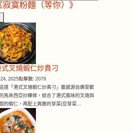
《寂寞粉麵（等你）》
港式叉燒蝦仁炒貴刁
24, 2025
點擊數: 2079
這道「港式叉燒蝦仁炒貴刁」靈感源自廣受歡
的馬來西亞炒粿條，結合了港式風味的叉燒與
甜的蝦仁，再配上爽脆的芽菜(豆芽菜…