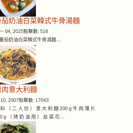
番茄奶油白菜韓式牛骨湯麵
sh broth powder)
 04, 2025
點擊數: 518
番茄奶油白菜韓式牛骨湯麵…
烤肉意大利麵
10, 2007
點擊數: 17043
 料 （ 二 人 份 ） 意 大 利 麵 200 g 牛 肉 薄 片
00 g （ 烤 奶 油 用 ） 韭 菜 花…