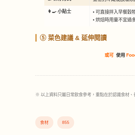
👩‍🍳 小貼士
• 可直接拌入早餐穀
• 烘焙時用量不宜過
⑤ 菜色建議 & 延伸閱讀
或可
使用
Foo
※ 以上資料只屬日常飲食參考，重點在於認識食材、
食材
855