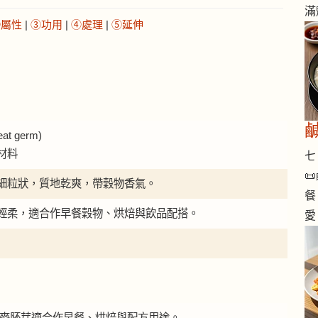
滿
②屬性
|
③功用
|
④處理
|
⑤延伸
 germ)
材料
七 

細粒狀，質地乾爽，帶穀物香氣。
餐
輕柔，適合作早餐穀物、烘焙與飲品配搭。
愛
清。小麥胚芽適合作早餐、烘焙與配方用途。