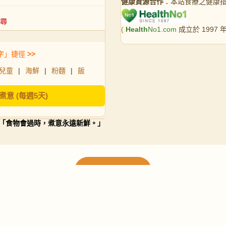
健康資源合作
：本站食療之健康
(
Health
No1.com
成立於 1997
字」捷徑
>>
兒童
|
海鮮
|
粉麵
|
飯
煮意 (每週5天)
「食物會過時，煮意永遠新鮮。」
載入更多食譜
請使用下方頁數繼續瀏覽更多食譜