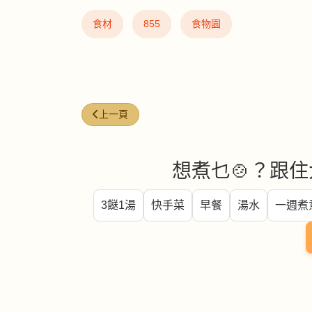
食材
855
食物園
上一篇文章: 孢子甘藍 (brussels-sprouts)
上一頁
想煮乜🍲？跟住
3餸1湯
快手菜
早餐
湯水
一週煮