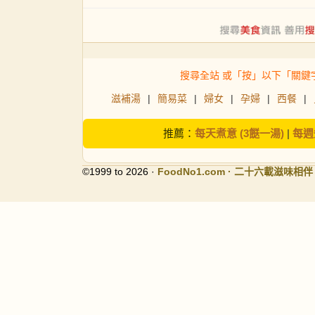
搜尋全站 或「按」以下「關鍵
滋補湯
|
簡易菜
|
婦女
|
孕婦
|
西餐
|
推薦：
每天煮意 (3餸一湯)
|
每週
©1999 to 2026 ·
FoodNo1
.com · 二十六載滋味相伴