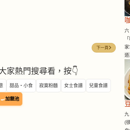
六 
「
家
下一篇文章: 芝士（乳
下一頁
道
大家熱門搜尋看，按👇
意
甜品・小食
寂寞粉麵
女士食譜
兒童食譜
🍳
加餸池
九 
(