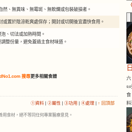
自然、無異味、無霉斑、無軟爛或包裝破損者。
封或置於陰涼乾爽處保存；開封或切開後宜盡快食用。
浸泡、切法或加熱時間。
需要調整份量，避免蓋過主食材味道。
dNo1.com 搜尋
更多相關食譜
六 

食
①資料
|
②屬性
|
③功用
|
④處理
|
↑ 回頂部
料
善用食材，絕不等同任何專業醫療意見。