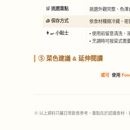
🛒 挑選重點
挑選外觀完整、色澤
🧊 保存方式
依食材種類冷藏、密
👩‍🍳 小貼士
• 使用前留意清洗、
• 烹調時可按菜式
⑤ 菜色建議 & 延伸閱讀
或可
使用
Foo
※ 以上資料只屬日常飲食參考，重點在於認識食材、