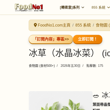
[轉煮意]系列
855 系統
FoodNo1.com主頁
855 系統
食物園 (
「訂閱內容」專區
>>
立即訂閱！
冰草（水晶冰菜） (ice-
食物園 (食材500+)
2026年五30日
點擊數: 175
🥗 冰
葉面帶晶瑩