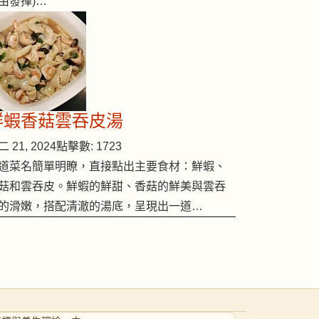
由發揮)…
鮮蝦香菇雲吞皮湯
 21, 2024
點擊數: 1723
道菜名簡單明瞭，直接點出主要食材：鮮蝦、
菇和雲吞皮。鮮蝦的鮮甜、香菇的鮮美與雲吞
的滑嫩，搭配清澈的湯底，呈現出一道…