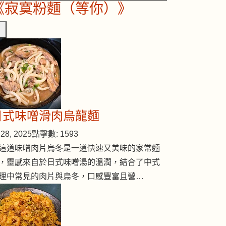
《寂寞粉麵（等你）》
日式味噌滑肉烏龍麵
28, 2025
點擊數: 1593
這道味噌肉片烏冬是一道快速又美味的家常麵
，靈感來自於日式味噌湯的溫潤，結合了中式
理中常見的肉片與烏冬，口感豐富且營…