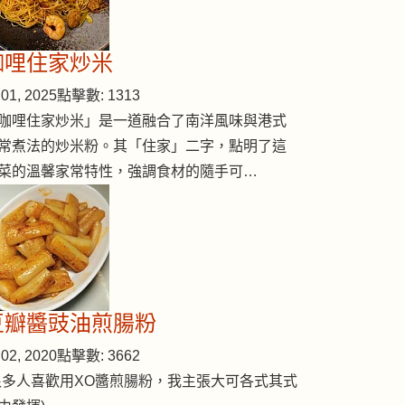
咖哩住家炒米
01, 2025
點擊數: 1313
咖哩住家炒米」是一道融合了南洋風味與港式
常煮法的炒米粉。其「住家」二字，點明了這
酪） (cheese)
菜的溫馨家常特性，強調食材的隨手可…
豆瓣醬豉油煎腸粉
02, 2020
點擊數: 3662
很多人喜歡用XO醬煎腸粉，我主張大可各式其式