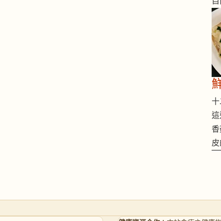
自
十二
這
香
皮