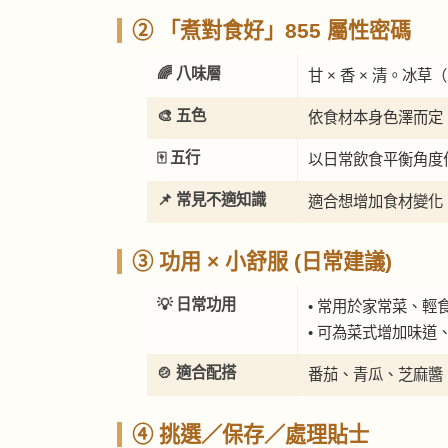
② 「煮對食好」855 屬性密碼
🌈 八味層
甘 × 香 × 清。
🎨 五色
依食材本身色澤而定
🀄 五行
以日常飲食平衡角度
📌 常見不適知識
適合想增加食材變化
③ 功用 × 小舒服 (日常建議)
💡 日常功用
• 常用於家常菜、
• 可為菜式增加味
🍲 適合配搭
番茄、青瓜、芝麻醬
④ 挑選／保存／處理貼士