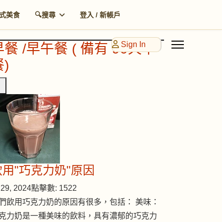
式美食
🔍搜尋
登入 / 新帳戶
Sign In
早餐 /早午餐 ( 備有 90天早
)
飲用"巧克力奶"原因
29, 2024
點擊數: 1522
們飲用巧克力奶的原因有很多，包括： 美味：
克力奶是一種美味的飲料，具有濃郁的巧克力