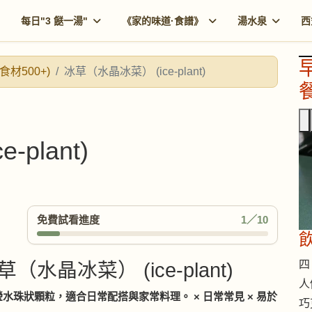
每日"3 餸一湯"
《家的味道·食譜》
湯水泉
西
食材500+)
冰草（水晶冰菜） (ice-plant)
餐
plant)
免費試看進度
1／10
四 
草（水晶冰菜） (ice-plant)
人
水珠狀顆粒，適合日常配搭與家常料理。 × 日常常見 × 易於
巧