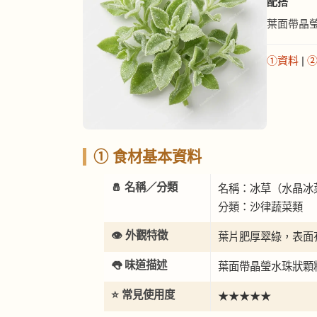
配搭
葉面帶晶
①資料
|
① 食材基本資料
🧂 名稱／分類
名稱：冰草（水晶冰菜） (
分類：沙律蔬菜類
👁️ 外觀特徵
葉片肥厚翠綠，表面
👅 味道描述
葉面帶晶瑩水珠狀顆
⭐ 常見使用度
★★★★★