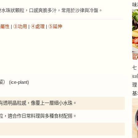
味
瑩水珠狀顆粒，口感爽脆多汁，常用於沙律與冷盤。
②屬性
|
③功用
|
④處理
|
⑤延伸
歐
七 

ice-plant)
理
基
有透明晶粒感，像覆上一層細小水珠。
粒，適合作日常料理與多種食材配搭。