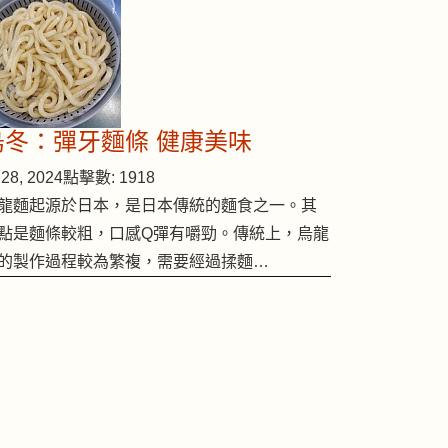
烏冬：彈牙麵條 健康美味
28, 2024
點擊數: 1918
龍麵起源於日本，是日本傳統的麵食之一。其
點是麵條較粗，口感Q彈有嚼勁。傳統上，烏龍
的製作過程較為繁複，需要經過揉麵…