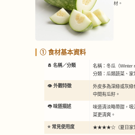
材。
① 食材基本資料
🧂 名稱／分類
名稱：冬瓜（Winter 
分類：瓜類蔬菜、家
👁️ 外觀特徵
外皮多為深綠或灰綠
中間有瓜籽。
👅 味道描述
味道清淡略帶甜，吸
菜更清爽。
⭐ 常見使用度
★★★★☆（夏日家