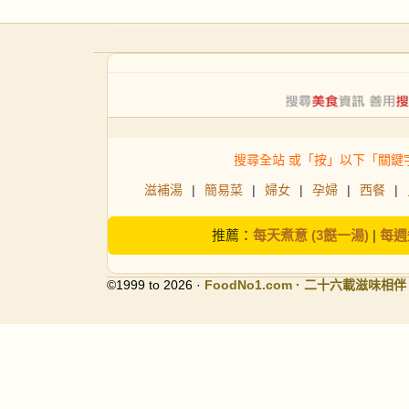
搜尋全站 或「按」以下「關鍵
滋補湯
|
簡易菜
|
婦女
|
孕婦
|
西餐
|
推薦：
每天煮意 (3餸一湯)
|
每週
©1999 to 2026 ·
FoodNo1
.com · 二十六載滋味相伴