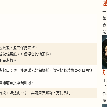
一 
蕃
食
湯
或炆煮，煮完保持完整。
或做雜菜餸，方便混合其他配料。
不易煮散。
數日；切開後建議包好保鮮紙，放雪櫃蔬菜格 2–3 日內食
十二
煲湯前直接落鍋即可。
「
齊煲，味道更香；上桌前先夾起籽，方便食用。
作
統