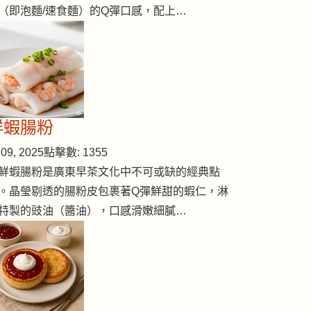
（即泡麵/速食麵）的Q彈口感，配上…
鮮蝦腸粉
09, 2025
點擊數: 1355
鮮蝦腸粉是廣東早茶文化中不可或缺的經典點
。晶瑩剔透的腸粉皮包裹著Q彈鮮甜的蝦仁，淋
特製的豉油（醬油），口感滑嫩細膩…