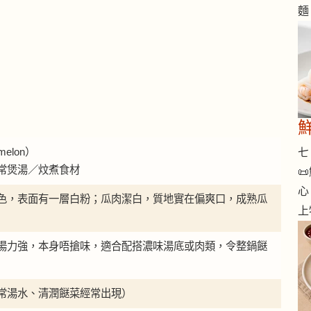
麵
melon）
七 
常煲湯／炆煮食材

心
色，表面有一層白粉；瓜肉潔白，質地實在偏爽口，成熟瓜
上
湯力強，本身唔搶味，適合配搭濃味湯底或肉類，令整鍋餸
常湯水、清潤餸菜經常出現）