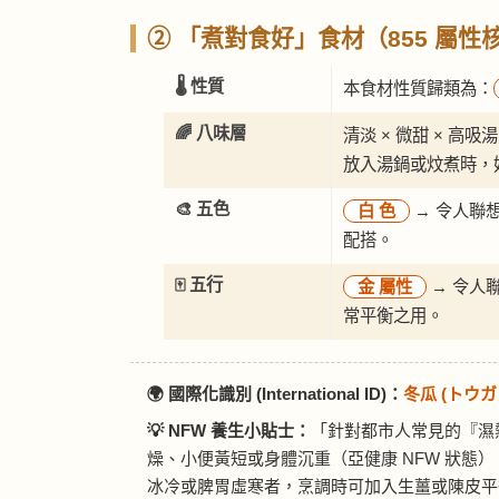
② 「煮對食好」食材（855 屬性
🌡️ 性質
本食材性質歸類為：
🌈 八味層
清淡 × 微甜 × 高吸
放入湯鍋或炆煮時，
🎨 五色
白
色
→ 令人聯
配搭。
🀄 五行
金
屬性
→ 令人
常平衡之用。
🌍 國際化識別 (International ID)：
冬瓜 (トウガ
💡 NFW 養生小貼士：
「針對都市人常見的『濕
燥、小便黃短或身體沉重（亞健康 NFW 狀態
冰冷或脾胃虛寒者，烹調時可加入生薑或陳皮平