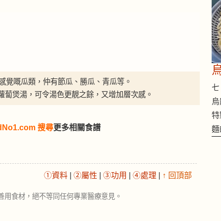
甜」感覺嘅瓜類，仲有節瓜、勝瓜、青瓜等。
七 
蘿蔔煲湯，可令湯色更靚之餘，又增加層次感。
烏
特
dNo1.com 搜尋
更多相關食譜
麵
①資料
|
②屬性
|
③功用
|
④處理
|
↑ 回頂部
善用食材，絕不等同任何專業醫療意見。