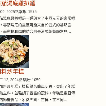
蕃茄湯底雞扒麵
09, 2025
點擊數: 1575
茄湯底雞扒麵是一道融合了中西元素的家常麵
。蕃茄湯底的靈感可能來自於西式的蕃茄濃
，而雞扒和麵的結合則是港式茶餐廳常見…
加料炒年糕
 12, 2024
點擊數: 1059
加料炒年糕」這道菜名簡單明瞭，突出了年糕
為主料，並強調了豐富的配料。年糕是東亞傳
的節慶食品，象徵團圓、吉祥，在不同…