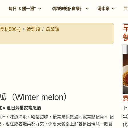
每日"3 餸一湯"
《家的味道·食譜》
湯水泉
西
食材500+)
蔬菜類
瓜菜類
餐
n）
瓜（Winter melon）
解膩 × 夏日消暑家常瓜類
七 

多汁，味道清淡、略帶甜味，最常見係煲湯同家常餸配角。 配
米、瑤柱或者雜菜都好夾，係夏天餐桌上好容易出現嘅一款食
代