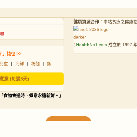
健康資源合作
：本站食療之健康
(
Health
No1.com
成立於 1997
字」捷徑
>>
兒童
|
海鮮
|
粉麵
|
飯
煮意 (每週5天)
「食物會過時，煮意永遠新鮮。」
載入更多食譜