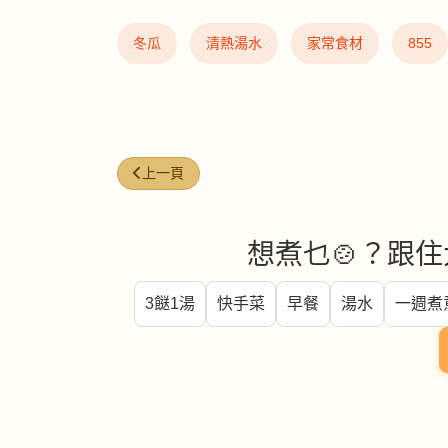
冬瓜
清熱湯水
家常食材
855
上一篇文章: 苦瓜（Bitter melon）
上一頁
想煮乜🍲？跟住
3餸1湯
快手菜
早餐
湯水
一週煮