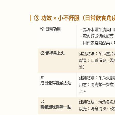
③ 功效 × 小不舒服（日常飲食角
💡 日常功用
・為湯水增加清爽口
・配肉類或濃味餸菜
・用作家常餸配菜，
🥵 覺得易上火
建議吃法：冬瓜薑片
感覺：口感清爽、湯
質）
🍖
建議吃法：冬瓜炆排
成日覺得餸菜太油
用意：同肉類一齊煮
上。
🌙
建議吃法：清燉冬瓜
晚餐想吃得清一點
感覺：湯身清淡、較