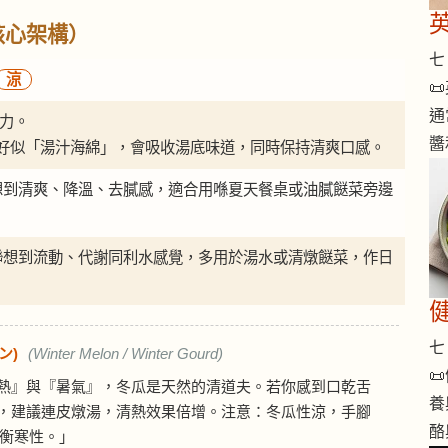
核心架構）
七 
涼

通
湯力。
醬
好似「湯汁海綿」，會吸收湯底味道，同時保持清爽口感。
想到清爽、降溫、去膩感，適合用喺夏天餐桌或油膩餸菜旁邊
聯想到流動、代謝同利水感覺，多用於湯水或清燉餸菜，作日
七 
ン)
(Winter Melon / Winter Gourd)

熱』與『暑氣』，冬瓜是天然的清道夫。若你感到口乾舌
養
），建議連皮燉湯，清熱效果倍增。注意：冬瓜性涼，手腳
酪
衡寒性。」