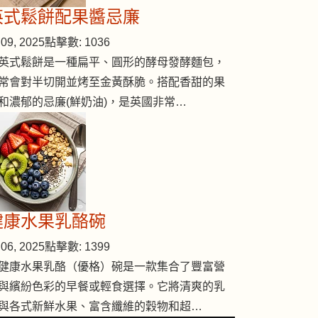
英式鬆餅配果醬忌廉
09, 2025
點擊數: 1036
英式鬆餅是一種扁平、圓形的酵母發酵麵包，
常會對半切開並烤至金黃酥脆。搭配香甜的果
和濃郁的忌廉(鮮奶油)，是英國非常…
健康水果乳酪碗
06, 2025
點擊數: 1399
健康水果乳酪（優格）碗是一款集合了豐富營
與繽紛色彩的早餐或輕食選擇。它將清爽的乳
與各式新鮮水果、富含纖維的穀物和超…