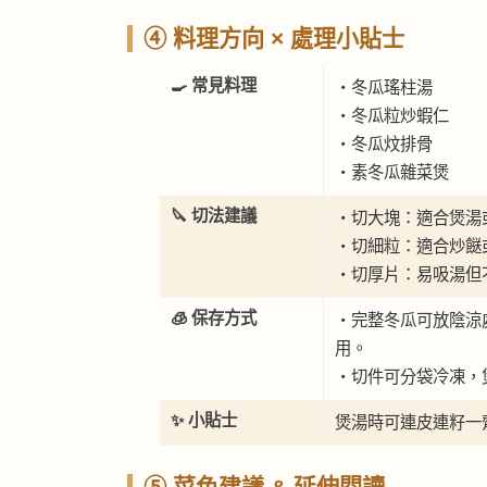
④ 料理方向 × 處理小貼士
🍳 常見料理
・冬瓜瑤柱湯
・冬瓜粒炒蝦仁
・冬瓜炆排骨
・素冬瓜雜菜煲
🔪 切法建議
・切大塊：適合煲湯
・切細粒：適合炒餸
・切厚片：易吸湯但
🧊 保存方式
・完整冬瓜可放陰涼處
用。
・切件可分袋冷凍，
✨ 小貼士
煲湯時可連皮連籽一