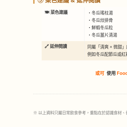
⑤ 菜色建議 & 延伸閱讀
🍽 菜色建議
・冬瓜瑤柱湯
・冬瓜炆排骨
・鮮蝦冬瓜粒
・冬瓜薑片清湯
🔗 延伸閱讀
同屬「清爽 × 微
例如冬瓜配節瓜或紅
或可
使用
Foo
※ 以上資料只屬日常飲食參考，重點在於認識食材、