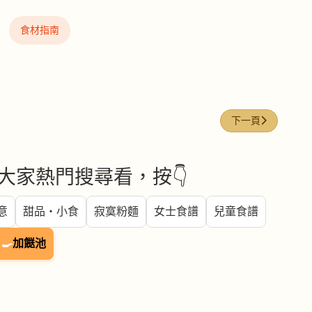
食材指南
下一篇文章: 南瓜（P
下一頁
大家熱門搜尋看，按👇
意
甜品・小食
寂寞粉麵
女士食譜
兒童食譜
🍳
加餸池