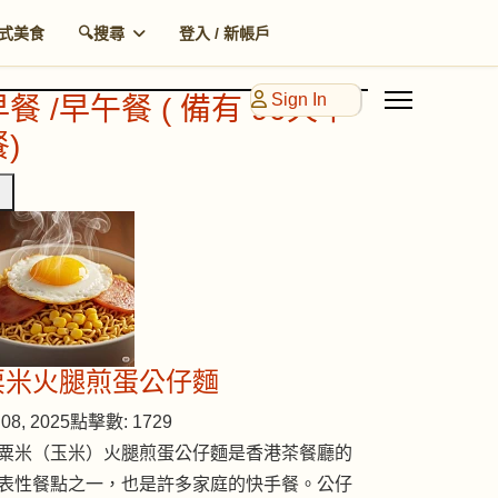
式美食
🔍搜尋
登入 / 新帳戶
Sign In
早餐 /早午餐 ( 備有 90天早
)
粟米火腿煎蛋公仔麵
08, 2025
點擊數: 1729
粟米（玉米）火腿煎蛋公仔麵是香港茶餐廳的
表性餐點之一，也是許多家庭的快手餐。公仔