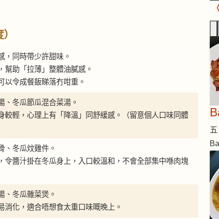
度）
感，同時帶少許甜味。
，幫助「拉薄」整體油膩感。
可以令成餐飯睇落冇咁重。
湯、冬瓜節瓜混合菜湯。
身較輕，心理上有「降溫」同舒緩感。（留意個人口味同體
五 
B
骨、冬瓜炆雞件。
，令醬汁掛在冬瓜身上，入口較溫和，不會全部集中喺肉塊
湯、冬瓜雜菜煲。
易消化，適合唔想食太重口味嘅晚上。