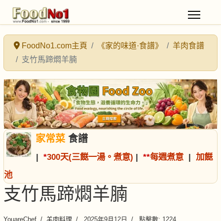
FoodNo1.com主頁
《家的味道·食譜》
羊肉食譜
支竹馬蹄燜羊腩
家常菜
食譜
|
*
300天(三餸一湯。煮意)
|
*
*
每週煮意
|
加餸
池
支竹馬蹄燜羊腩
YouareChef
羊肉料理
2025年9月12日
點擊數: 1224