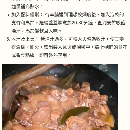
適量補充熱水。
加入配料續燜： 待羊腩達到理想軟爛度後，加入泡軟的
支竹和馬蹄。繼續蓋蓋燜煮約20-30分鐘，直到支竹吸飽
湯汁，馬蹄變軟且入味。
收汁及上桌： 若湯汁過多，可轉大火略為收汁，使其變
得濃稠。關火，盛出裝入瓦煲或深盤中，撒上剩餘的蔥花
或香菜點綴，即可趁熱享用。