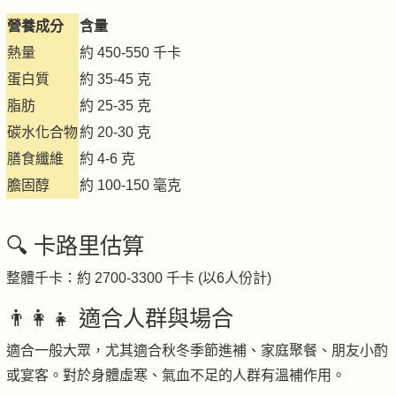
營養成分
含量
熱量
約 450-550 千卡
蛋白質
約 35-45 克
脂肪
約 25-35 克
碳水化合物
約 20-30 克
膳食纖維
約 4-6 克
膽固醇
約 100-150 毫克
🔍 卡路里估算
整體千卡：約 2700-3300 千卡 (以6人份計)
👨‍👩‍👧 適合人群與場合
適合一般大眾，尤其適合秋冬季節進補、家庭聚餐、朋友小酌
或宴客。對於身體虛寒、氣血不足的人群有溫補作用。