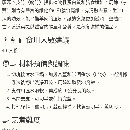
驅寒。支竹（腐竹）提供植物性蛋白質和膳食纖維。馬蹄（荸
薺）則含有豐富的維他命C和膳食纖維，有清熱去濕、生津止
渴的功效，能平衡羊肉的溫燥，讓這道菜更加滋潤。整體而
言，這道菜提供豐富的能量和營養，是秋冬進補的佳品。
👨‍👩‍👧 食用人數建議
4-6人份
🧑‍🍳 材料預備與調味
切塊後冷水下鍋，加幾片薑和米酒汆水（出水），煮沸撇
浮沫後撈出洗淨瀝乾，用醃料醃製30分鐘。
支竹用溫水泡軟，剪成約10公分長的段。
馬蹄去皮，可切半或保持完整。
其他配料：薑切片，蒜頭輕拍，乾蔥頭切半，蔥切段。
🍳 烹煮難度