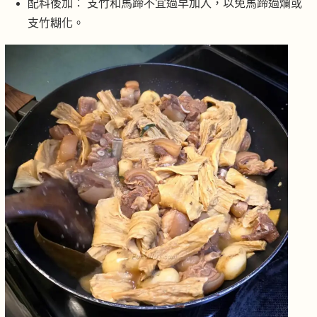
配料後加： 支竹和馬蹄不宜過早加入，以免馬蹄過爛或
支竹糊化。