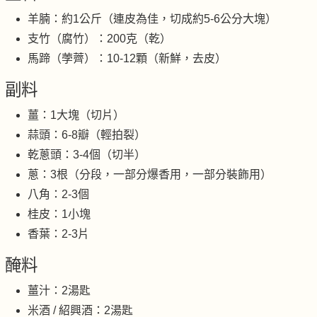
羊腩：約1公斤（連皮為佳，切成約5-6公分大塊）
支竹（腐竹）：200克（乾）
馬蹄（荸薺）：10-12顆（新鮮，去皮）
副料
薑：1大塊（切片）
蒜頭：6-8瓣（輕拍裂）
乾蔥頭：3-4個（切半）
蔥：3根（分段，一部分爆香用，一部分裝飾用）
八角：2-3個
桂皮：1小塊
香葉：2-3片
醃料
薑汁：2湯匙
米酒 / 紹興酒：2湯匙