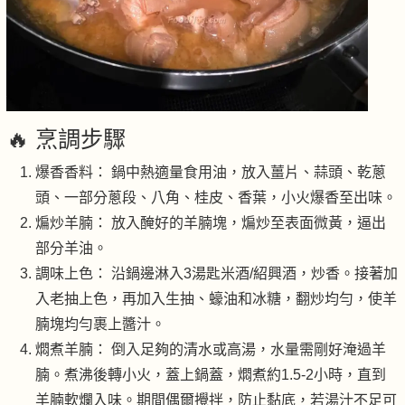
🔥 烹調步驟
爆香香料： 鍋中熱適量食用油，放入薑片、蒜頭、乾蔥
頭、一部分蔥段、八角、桂皮、香葉，小火爆香至出味。
煸炒羊腩： 放入醃好的羊腩塊，煸炒至表面微黃，逼出
部分羊油。
調味上色： 沿鍋邊淋入3湯匙米酒/紹興酒，炒香。接著加
入老抽上色，再加入生抽、蠔油和冰糖，翻炒均勻，使羊
腩塊均勻裹上醬汁。
燜煮羊腩： 倒入足夠的清水或高湯，水量需剛好淹過羊
腩。煮沸後轉小火，蓋上鍋蓋，燜煮約1.5-2小時，直到
羊腩軟爛入味。期間偶爾攪拌，防止黏底，若湯汁不足可