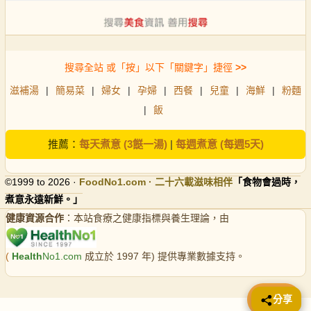
搜尋全站 或「按」以下「關鍵字」捷徑
>>
滋補湯
|
簡易菜
|
婦女
|
孕婦
|
西餐
|
兒童
|
海鮮
|
粉麵
|
飯
推薦：
每天煮意 (3餸一湯)
|
每週煮意 (每週5天)
©1999 to 2026 ·
FoodNo1
.com · 二十六載滋味相伴
「食物會過時，
煮意永遠新鮮。」
健康資源合作
：本站食療之健康指標與養生理論，由
(
Health
No1.com
成立於 1997 年) 提供專業數據支持。
📤 分享
分享