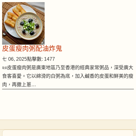
皮蛋瘦肉粥配油炸鬼
七 06, 2025
點擊數: 1477
📜皮蛋瘦肉粥是廣東地區乃至香港的經典家常粥品，深受廣大
食客喜愛。它以綿滑的白粥為底，加入鹹香的皮蛋和鮮美的瘦
肉，再撒上蔥…