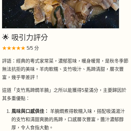
🌟 吸引力評分
★★★★★
5/5 分
評語：經典的粵式家常菜，濃郁惹味，暖身暖胃，是秋冬季節
無法抗拒的美味。羊肉軟糯、支竹吸汁、馬蹄清甜，層次豐
富，幾乎零差評！
這道「支竹馬蹄燜羊腩」之所以能獲得5星滿分，主要歸因於
其多重優點：
風味與口感俱佳：
羊腩燜煮得軟糯入味，搭配吸滿湯汁
的支竹和清甜爽脆的馬蹄，口感層次豐富，醬汁濃郁醇
厚，令人食指大動。