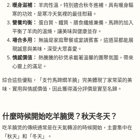
暖身滋補：
羊肉性溫，特別適合秋冬進補，具有暖身驅
寒的功效，是寒冷天氣裡的最佳慰藉。
營養均衡：
蛋白質、鐵質、膳食纖維兼備，馬蹄的加入
平衡了羊肉的溫燥，讓美味與健康並存。
場合多用：
無論是家庭聚餐或宴請賓客，這道菜都能展
現誠意與美味，深受大眾喜愛。
情感價值：
熱騰騰的砂煲承載著溫馨的團聚氛圍，帶來
心靈上的滿足。
綜合這些優點，「支竹馬蹄燜羊腩」完美體現了家常菜的美
味、實用與情感價值，因此獲得滿分評價是實至名歸。
什麼時候開始
吃羊腩煲
？秋天冬天？
吃羊腩煲的傳統通常是在天氣轉涼的時候開始，主要集中在
「秋天」和「冬天」。