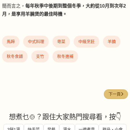
簡而言之，
每年秋季中後期到整個冬季，大約從10月到次年2
月，是享用羊腩煲的最佳時機。
馬蹄
中式料理
粵菜
中級烹飪
羊腩
秋冬食譜
支竹
秋冬進補
下一篇文章
下一頁
想煮乜🍲？跟住大家熱門搜尋看，按👇
3餸1湯
快手菜
早餐
湯水
一週煮意
甜品・小食