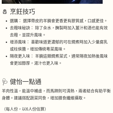
🧂 烹飪技巧
選購： 選擇帶皮的羊腩會更香更有膠質感，口感更佳。
去羶味秘訣： 除了汆水，醃製時加入薑汁和酒也能有效
去羶，並提升風味。
增添風味： 喜歡味道更濃郁的可在燜煮時加入少量腐乳
或柱侯醬，增加傳統粵菜風味。
隔夜更入味： 羊腩這類燜煮菜式，通常隔夜加熱後風味
會更加醇厚，湯汁也更入味。
🩺 健怡一點通
羊肉性溫，能溫中補虛，而馬蹄則可清熱，兩者結合有助平衡
身體。建議搭配蔬菜同食，增加膳食纖維攝取。
（每人份，以6人份估算）