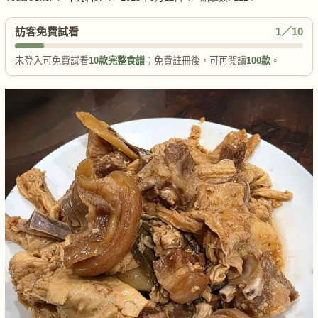
訪客免費試看
1／10
未登入可免費試看
10款完整食譜
；免費註冊後，可再閱讀
100款
。