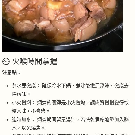
⏲️ 火喉時間掌握
注意點：
汆水要徹底： 確保冷水下鍋，煮沸後撇清浮沫，徹底去
除羶味。
小火慢燜： 燜煮的關鍵是小火慢燉，讓肉質慢慢變得軟
糯入味，不會柴。
適時加水： 燜煮期間留意湯汁，若快乾涸應適量加入熱
水，以免燒焦。