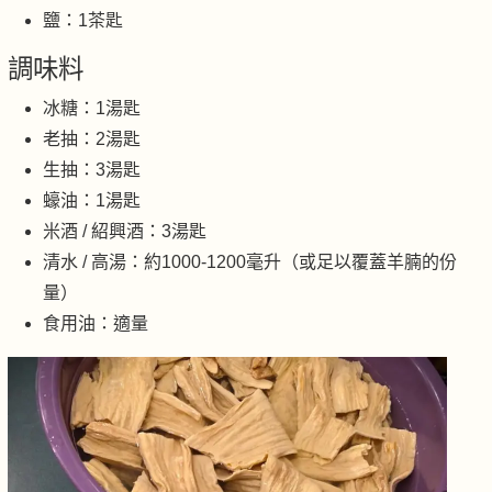
鹽：1茶匙
調味料
冰糖：1湯匙
老抽：2湯匙
生抽：3湯匙
蠔油：1湯匙
米酒 / 紹興酒：3湯匙
清水 / 高湯：約1000-1200毫升（或足以覆蓋羊腩的份
量）
食用油：適量