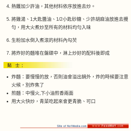
熱鑊加少許油，其他材料依序放進去炒。
將雞湯、1大匙醬油、1/2小匙砂糖、少許胡麻油放進去攪
勻，用大火煮炒至所有的材料均勻入味
生粉加水倒入煮滾的材料內勾芡
將炸好的麵堆在盤碟中，淋上炒好的配料後即成
炸麵：要慢慢的放，否則油會溢出鍋外，炸的時候要注意
火候，別炸焦了
煎麵：中慢火,下小油煎香兩面
用大火快炒，青菜吃起來會更青脆、可口