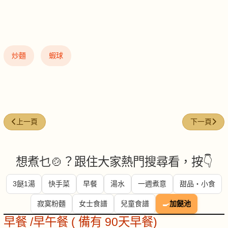
炒麵
蝦球
上一篇文章: 白汁煙三文鱼燴意粉
下一篇文章:
上一頁
下一頁
想煮乜🍲？跟住大家熱門搜尋看，按👇
3餸1湯
快手菜
早餐
湯水
一週煮意
甜品・小食
寂寞粉麵
女士食譜
兒童食譜
🍳
加餸池
早餐 /早午餐 ( 備有 90天早餐)