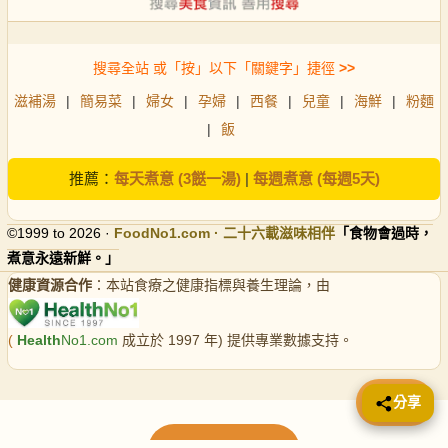
搜尋全站 或「按」以下「關鍵字」捷徑
>>
滋補湯
|
簡易菜
|
婦女
|
孕婦
|
西餐
|
兒童
|
海鮮
|
粉麵
|
飯
推薦：
每天煮意 (3餸一湯)
|
每週煮意 (每週5天)
©1999 to 2026 ·
FoodNo1
.com · 二十六載滋味相伴
「食物會過時，
煮意永遠新鮮。」
健康資源合作
：本站食療之健康指標與養生理論，由
(
Health
No1.com
成立於 1997 年) 提供專業數據支持。
📤 分享
分享