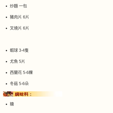
炒麵 一包
豬肉片 6片
叉燒片 6片
蝦球 3-4隻
尤魚 5片
西蘭花 5-6粿
冬菇 5-6朵
糖