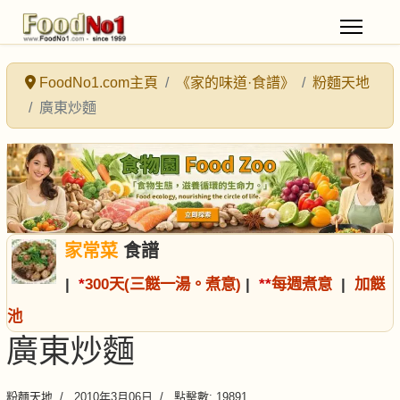
FoodNo1.com主頁
《家的味道·食譜》
粉麵天地
廣東炒麵
家常菜
食譜
|
*
300天(三餸一湯。煮意)
|
*
*
每週煮意
|
加餸
池
廣東炒麵
粉麵天地
2010年3月06日
點擊數: 19891