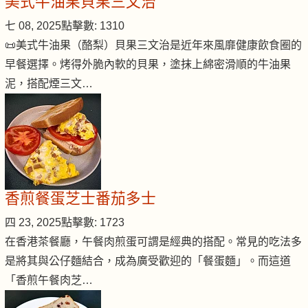
美式牛油果貝果三文治
七 08, 2025
點擊數: 1310
📜美式牛油果（酪梨）貝果三文治是近年來風靡健康飲食圈的
早餐選擇。烤得外脆內軟的貝果，塗抹上綿密滑順的牛油果
泥，搭配煙三文…
香煎餐蛋芝士番茄多士
四 23, 2025
點擊數: 1723
在香港茶餐廳，午餐肉煎蛋可謂是經典的搭配。常見的吃法多
是將其與公仔麵結合，成為廣受歡迎的「餐蛋麵」。而這道
「香煎午餐肉芝…