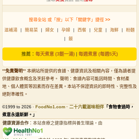
搜尋全站 或「按」以下「關鍵字」捷徑
>>
滋補湯
|
簡易菜
|
婦女
|
孕婦
|
西餐
|
兒童
|
海鮮
|
粉麵
|
飯
推薦：
每天煮意 (3餸一湯)
|
每週煮意 (每週5天)
**
免責聲明
** 本網站所提供的食譜、健康資訊及相關內容，僅為讀者提
供健康飲食概念及烹飪參考。 聲明：食譜內容可能因時間、食材產
地、個人體質等因素而存在差異。本站不保證資訊的即時性、完整性及
絕對準確性。
©1999 to 2026 ·
FoodNo1
.com · 二十六載滋味相伴
「食物會過時，
煮意永遠新鮮。」
健康資源合作
：本站食療之健康指標與養生理論，由