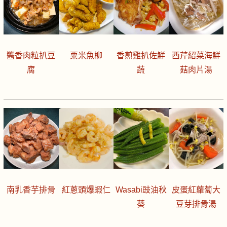
醬香肉粒扒豆
粟米魚柳
香煎雞扒佐鮮
西芹紹菜海鮮
腐
蔬
菇肉片湯
南乳香芋排骨
紅蔥頭爆蝦仁
Wasabi豉油秋
皮蛋紅蘿蔔大
葵
豆芽排骨湯