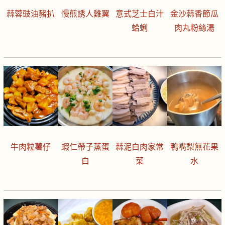
蒜蓉豉油豬扒
慢煎誘人雞翼
意式芝士白汁
金沙蒜香節瓜
蛤蜊
肉丸粉絲湯
牛肉粒薯仔
蝦仁帶子蒸蛋
蒜泥白肉家常
鴨嘴梨無花果
白
菜
水