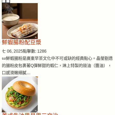
鮮蝦腸粉配豆漿
七 06, 2025
點擊數: 1286
📜鮮蝦腸粉是廣東早茶文化中不可或缺的經典點心。晶瑩剔透
的腸粉皮包裹著Q彈鮮甜的蝦仁，淋上特製的豉油（醬油），
口感滑嫩細膩…