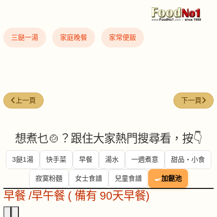
三餸一湯
家庭晚餐
家常便飯
上一篇文章: 每週煮意 (#52)
下一篇文章: 
上一頁
下一頁
想煮乜🍲？跟住大家熱門搜尋看，按👇
3餸1湯
快手菜
早餐
湯水
一週煮意
甜品・小食
寂寞粉麵
女士食譜
兒童食譜
🍳
加餸池
早餐 /早午餐 ( 備有 90天早餐)