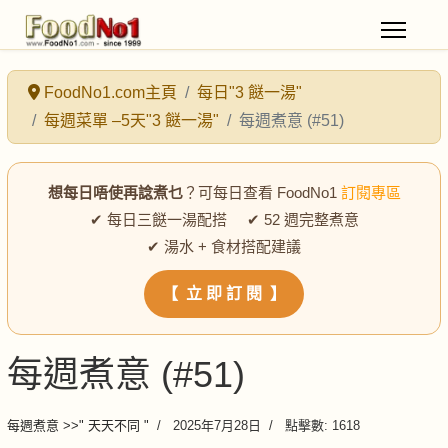
FoodNo1.com主頁
每日"3 餸一湯"
每週菜單 –5天"3 餸一湯"
每週煮意 (#51)
想每日唔使再諗煮乜
？可每日查看 FoodNo1
訂閱專區
✔ 每日三餸一湯配搭 ✔ 52 週完整煮意
✔ 湯水 + 食材搭配建議
【 立 即 訂 閱 】
每週煮意 (#51)
每週煮意 >>" 天天不同 "
2025年7月28日
點擊數: 1618