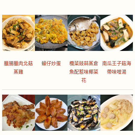
臘腸臘肉北菇
蠔仔炒蛋
欖菜豉蒜蒸倉
南瓜王子菇海
蒸雞
魚配惹味椰菜
帶味噌湯
花