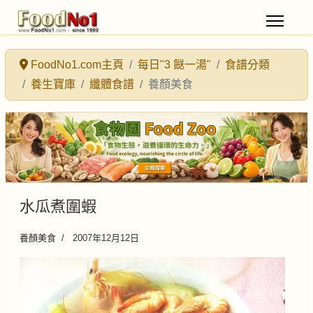
FoodNo1.com主頁
每日"3 餸一湯"
食譜分類
養生寶庫
纖體食譜
養顏美食
水瓜煮圍蝦
養顏美食
2007年12月12日