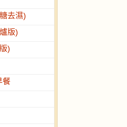
糖去濕)
爐版)
版)
早餐