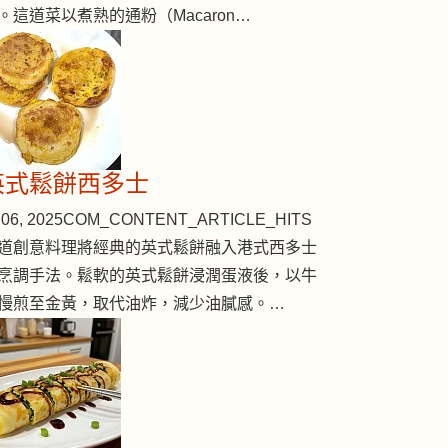
。這道菜以煮熟的通粉（Macaron…
英式鬆餅西多士
06, 2025
COM_CONTENT_ARTICLE_HITS
道創意料理將經典的英式鬆餅融入港式西多士
烹調手法。鬆軟的英式鬆餅浸潤蛋液後，以牛
慢煎至金黃，取代油炸，減少油膩感。…