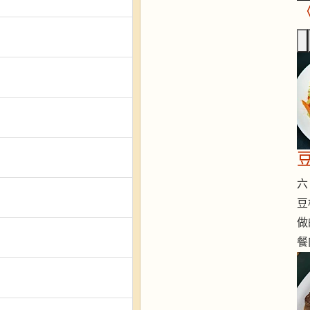
六 
豆
做
餐