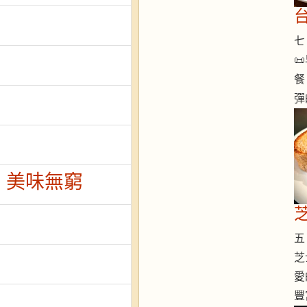
七 

餐
彈
，美味無窮
五 
芝
愛
豐