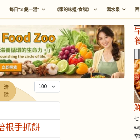
每日"3 餸一湯"
《家的味道·食譜》
湯水泉
西
餐
每頁顯示條數
清
除
七 
蛋培根手抓餅

常