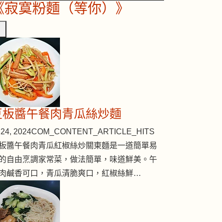
《寂寞粉麵（等你）》
豆板醬午餐肉青瓜絲炒麵
24, 2024
COM_CONTENT_ARTICLE_HITS
板醬午餐肉青瓜紅椒絲炒關東麵是一道簡單易
的自由烹調家常菜，做法簡單，味道鮮美。午
肉鹹香可口，青瓜清脆爽口，紅椒絲鮮…