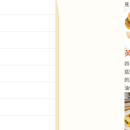
見
四 
這
的
油