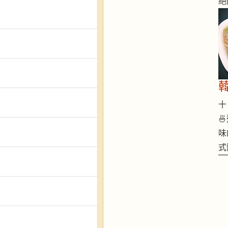
絕
十 

味
式