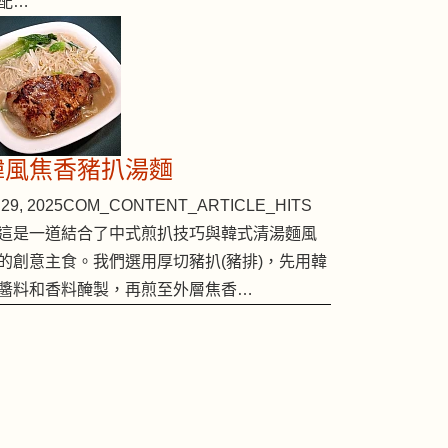
配…
韓風焦香豬扒湯麵
29, 2025
COM_CONTENT_ARTICLE_HITS
這是一道結合了中式煎扒技巧與韓式清湯麵風
的創意主食。我們選用厚切豬扒(豬排)，先用韓
醬料和香料醃製，再煎至外層焦香…