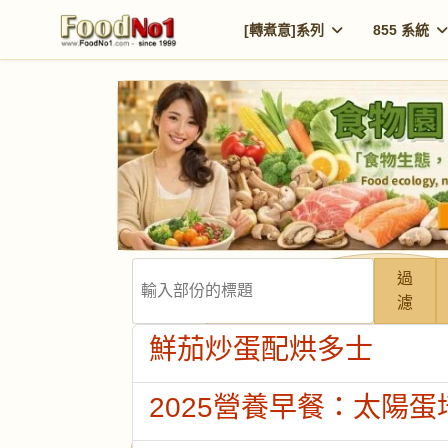
[轉煮意]系列
855 系統
輸入部份的標題
過
濾
鮮茄炒蛋配烘多士
2025營養早餐：太陽