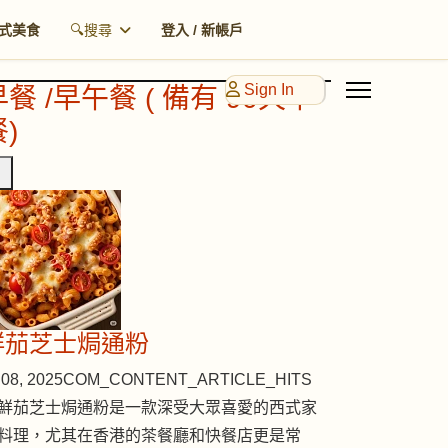
式美食
🔍搜尋
登入 / 新帳戶
Sign In
早餐 /早午餐 ( 備有 90天早
)
鮮茄芝士焗通粉
08, 2025
COM_CONTENT_ARTICLE_HITS
鮮茄芝士焗通粉是一款深受大眾喜愛的西式家
料理，尤其在香港的茶餐廳和快餐店更是常