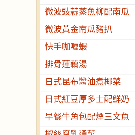
微波豉蒜蒸魚柳配南瓜
微波黃金南瓜豬扒
快手咖喱蝦
排骨蓮藕湯
日式昆布醬油煮椰菜
日式紅豆厚多士配鮮奶
早餐牛角包配煙三文魚
椒絲腐乳通菜