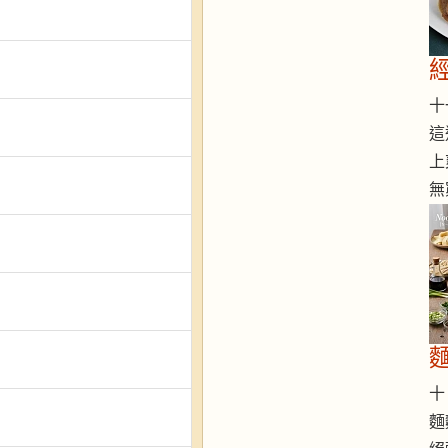
十一
這
上
無
十 
麵