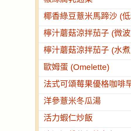
椰香綠豆薏米馬蹄沙 (低
檸汁蘑菇涼拌茄子 (微波
檸汁蘑菇涼拌茄子 (水煮
歐姆蛋 (Omelette)
法式可頌莓果優格咖啡
洋參薏米冬瓜湯
活力蝦仁炒飯