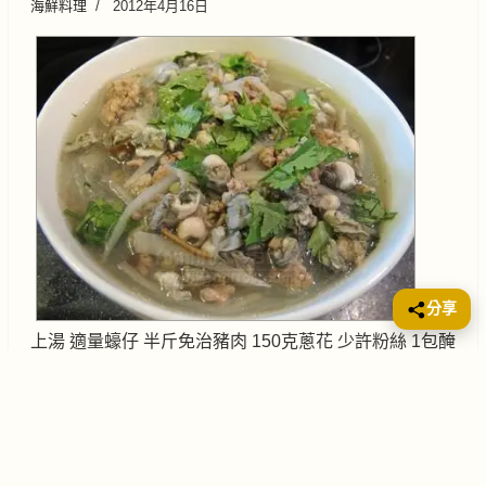
海鮮料理
2012年4月16日
分享
上湯 適量蠔仔 半斤免治豬肉 150克蔥花 少許粉絲 1包醃
料：鹽 1/4茶匙糖 1/4茶匙油 1茶匙胡椒粉 少許麻油 少
許調味料：魚露 適量胡椒粉 適量 用粟粉擦勻蠔仔，備
用。碎豬肉加醃料拌勻，醃10分鐘