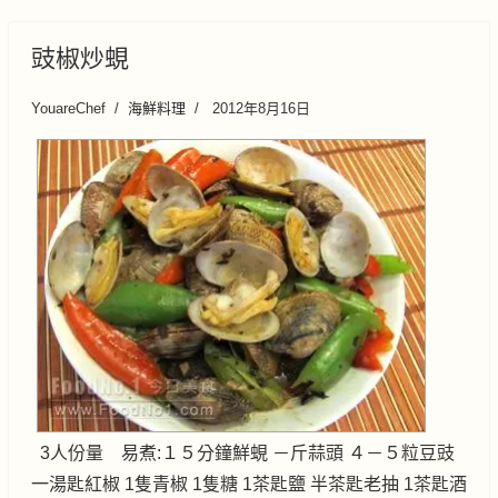
豉椒炒蜆
YouareChef
海鮮料理
2012年8月16日
3人份量 易煮:１５分鐘鮮蜆 －斤蒜頭 ４－５粒豆豉
一湯匙紅椒 1隻青椒 1隻糖 1茶匙鹽 半茶匙老抽 1茶匙酒