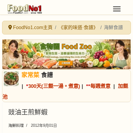
FoodNo1.com主頁
《家的味道·食譜》
海鮮食譜
家常菜
食譜
|
*
300天(三餸一湯。煮意)
|
*
*
每週煮意
|
加餸
池
豉油王煎鮮蝦
海鮮料理
2012年9月01日