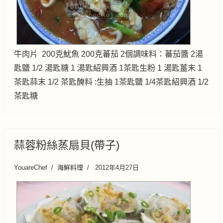
牛肉片 200克魷魚 200克蕃茄 2個調味料：蕃茄醬 2湯
匙鹽 1/2 湯匙糖 1 湯匙紹興酒 1茶匙生粉 1 湯匙薑末 1
茶匙蒜末 1/2 茶匙醃料 :生抽 1茶匙鹽 1/4茶匙紹興酒 1/2
茶匙糖
蒜蓉粉絲蒸扇貝(帶子)
YouareChef
海鮮料理
2012年4月27日