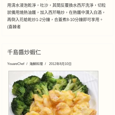
用清水浸泡乾淨，吐沙，其間反覆換水西芹洗淨，切粒
狀備用燒熱油鑊，加入西芹略炒，在熱鑊中灒入白酒，
再倒入花蛤乾炒1-2分鐘，合蓋煮8-10分鐘即可享用。
(喜棘者
千島醬炒蝦仁
YouareChef
海鮮料理
2012年8月10日