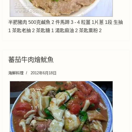
半肥豬肉 500克鹹魚 2 件馬蹄 3 - 4 粒薑 1片蔥 1段 生抽
1 茶匙老抽 2 茶匙糖 1 湯匙麻油 2 茶匙粟粉 2
蕃茄牛肉燴魷魚
海鮮料理
2012年6月18日