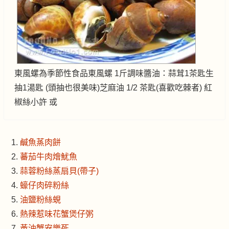
東風螺為季節性食品東風螺 1斤調味醬油：蒜茸1茶匙生
抽1湯匙 (頭抽也很美味)芝麻油 1/2 茶匙(喜歡吃棘者) 紅
椒絲小許 或
鹹魚蒸肉餅
蕃茄牛肉燴魷魚
蒜蓉粉絲蒸扇貝(帶子)
蠔仔肉碎粉絲
油鹽粉絲蜆
熱辣惹味花蟹煲仔粥
黃油蟹安樂死