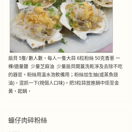
扇貝 5隻/ 數人數，每人一隻大蒜 6粒粉絲 50克香蔥 一
棵/適量鹽 少量芝麻油 少量扇貝開蓋洗乾淨及去除不吃
的器官。粉絲用溫水泡軟備用；粉絲加生抽(或蒸魚豉
油)，混抓一下(視個人口味)。把3粒蒜放進鍋中炬至金
黃，起鍋，
蠔仔肉碎粉絲