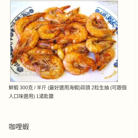
鮮蝦 300克 / 半斤 (最好選用海蝦)蒜頭 2粒生抽 (可跟個
人口味選用) 1湯匙鹽
咖哩蝦