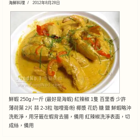
海鮮料理
2012年8月28日
鮮蝦 250g /一斤 (最好是海蝦) 紅辣椒 1隻 百里香 少許
薄荷葉 2片 蒜 2-3粒 咖哩膏/粉 椰漿 花奶 糖 鹽 鮮蝦略沖
洗乾淨，用牙籤在蝦背去腸，備用 紅辣椒洗淨表面，切
成絲，備用