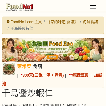
FoodNo1.com主頁
《家的味道·食譜》
海鮮食譜
千島醬炒蝦仁
家常菜
食譜
|
*
300天(三餸一湯。煮意)
|
*
*
每週煮意
|
加餸
池
千島醬炒蝦仁
YouareChef
海鮮料理
2012年8月10日
點擊數: 13787