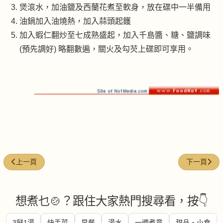
煲滾水，加油鹽及西蘭花煮至軟身，放在碟中一半備用
油鍋加入油燒熱，加入蒜頭起鑊
加入蝦仁翻炒至七成熟盛起，加入千島醬、糖、鹽調味
(預先調好) 略翻數遍，關火及勾芡上碟即可享用。
上一篇文章: 白酒煮花蛤
下一篇文章:
上一頁
下一頁
想煮乜🍲？跟住大家熱門搜尋看，按👇
3餸1湯
快手菜
早餐
湯水
一週煮意
甜品・小食