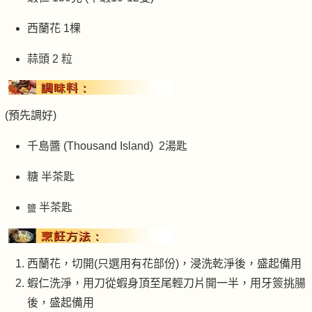
西蘭花 1棵
蒜頭 2 粒
(預先調好)
千島醬 (Thousand Island) 2湯匙
糖 半茶匙
半茶匙
鹽
西蘭花，切開(只選用有花部份)，浸洗乾淨後，盛起備用
蝦仁洗淨，用刀從蝦身頂至尾輕刀片開一半，用牙簽挑腸
後，盛起備用