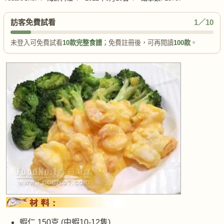
訪客免費試看
1／10
未登入可免費試看
10款完整食譜
；免費註冊後，可再閱讀
100款
。
蝦仁 150克 (中蝦10-12隻)