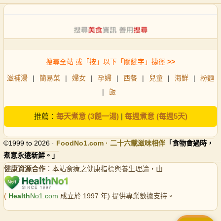
搜尋全站 或「按」以下「關鍵字」捷徑
>>
滋補湯
|
簡易菜
|
婦女
|
孕婦
|
西餐
|
兒童
|
海鮮
|
粉麵
|
飯
推薦：
每天煮意 (3餸一湯)
|
每週煮意 (每週5天)
©1999 to 2026 ·
FoodNo1
.com · 二十六載滋味相伴
「食物會過時，
煮意永遠新鮮。」
健康資源合作
：本站食療之健康指標與養生理論，由
(
Health
No1.com
成立於 1997 年) 提供專業數據支持。