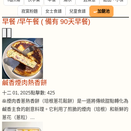
寂寞粉麵
女士食譜
兒童食譜
🍳
加餸池
早餐 /早午餐 ( 備有 90天早餐)
鹹香煙肉熱香餅
十二 01, 2025
點擊數: 425
🥞煙肉香蔥熱香餅（培根蔥花鬆餅）是一道將傳統甜點轉化為
鹹香主食的創意料理。它利用了煎脆的煙肉（培根）和新鮮的
蔥花（蔥粒）…