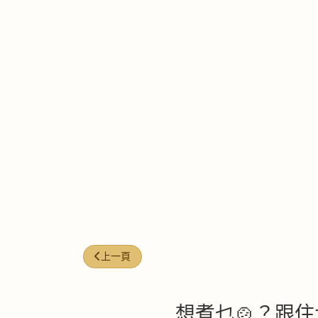
上一篇文章: 芝士蝦
上一頁
想煮乜🍲？跟住