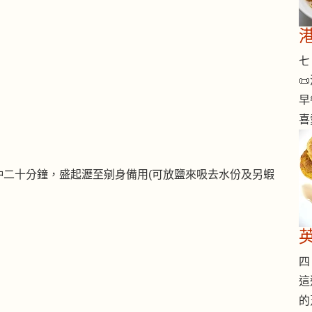
七 

早
喜
沖二十分鐘，盛起瀝至剜身備用(可放鹽來吸去水份及另蝦
四 
這
的