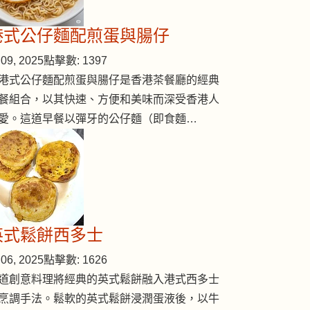
港式公仔麵配煎蛋與腸仔
09, 2025
點擊數: 1397
港式公仔麵配煎蛋與腸仔是香港茶餐廳的經典
餐組合，以其快速、方便和美味而深受香港人
愛。這道早餐以彈牙的公仔麵（即食麵…
英式鬆餅西多士
06, 2025
點擊數: 1626
道創意料理將經典的英式鬆餅融入港式西多士
烹調手法。鬆軟的英式鬆餅浸潤蛋液後，以牛