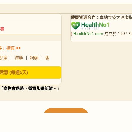
健康資源合作
：本站食療之健康
(
Health
No1.com
成立於 1997
字」捷徑
>>
兒童
|
海鮮
|
粉麵
|
飯
煮意 (每週5天)
「食物會過時，煮意永遠新鮮。」
載入更多食譜
請使用下方頁數繼續瀏覽更多食譜