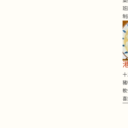
菜
班
制
十二
豬
軟
喜