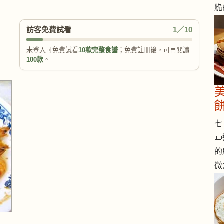
脆
訪客免費試看
1／10
未登入可免費試看
10款完整食譜
；免費註冊後，可再閱讀
100款
。
七 

的
微