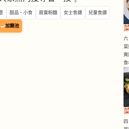
意
甜品・小食
寂寞粉麵
女士食譜
兒童食譜
🍳
加餸池
六 
菜
爽
食
四 