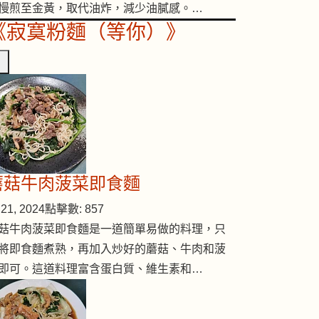
慢煎至金黃，取代油炸，減少油膩感。…
《寂寞粉麵（等你）》
蘑菇牛肉菠菜即食麵
21, 2024
點擊數: 857
菇牛肉菠菜即食麵是一道簡單易做的料理，只
將即食麵煮熟，再加入炒好的蘑菇、牛肉和菠
蝦
即可。這道料理富含蛋白質、維生素和…