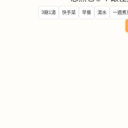
3餸1湯
快手菜
早餐
湯水
一週煮