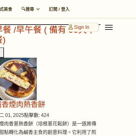
式美食
🔍搜尋
訂閱 / 登入
Sign In
早餐 /早午餐 ( 備有 90天早
)
鹹香煙肉熱香餅
 01, 2025
點擊數: 424
煙肉香蔥熱香餅（培根蔥花鬆餅）是一道將傳
甜點轉化為鹹香主食的創意料理。它利用了煎