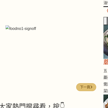
油
五 
蘑
需
下一篇文章: 咖哩
下一頁
菜
大家熱門搜尋看，按👇