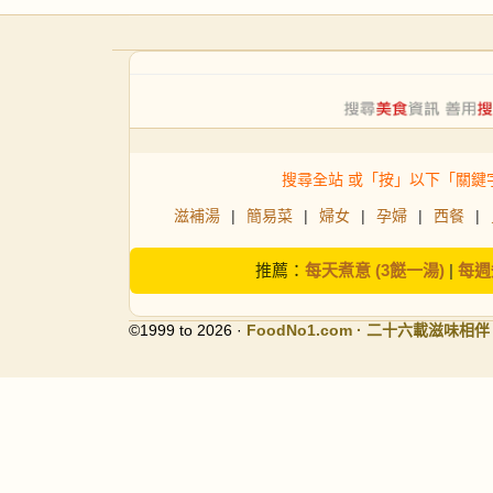
搜尋全站 或「按」以下「關鍵
滋補湯
|
簡易菜
|
婦女
|
孕婦
|
西餐
|
推薦：
每天煮意 (3餸一湯)
|
每週
©1999 to 2026 ·
FoodNo1
.com · 二十六載滋味相伴