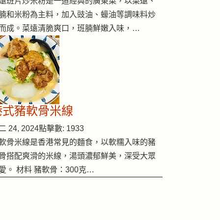
遠班片炒米粉是一道經典的廣東菜，以菜遠、
腩和米粉為主料，加入豉油、蠔油等調味料炒
而成。菜遠清脆爽口，班腩鮮嫩入味，…
港式豬軟骨米線
 24, 2024
點擊數: 1933
軟骨米線是香港常見的麵食，以軟糯入味的豬
骨搭配爽滑的米線，湯頭濃郁鮮美，深受大眾
愛。 材料 豬軟骨：300克…