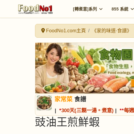
[轉煮意]系列
855 系統
FoodNo1.com主頁
《家的味道·食譜》
家常菜
食譜
|
*
300天(三餸一湯。煮意)
|
*
*
每週
豉油王煎鮮蝦