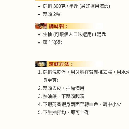
鮮蝦 300克 / 半斤 (最好選用海蝦)
蒜頭 2粒
生抽 (可跟個人口味選用) 1湯匙
鹽 半茶匙
鮮蝦洗乾淨，用牙籤在背部挑去腸，用水
身更爽)
蒜頭去皮，拍扁備用
熱油鑊，下蒜頭起鑊
下蝦剪香蝦身兩面至轉血色，轉中小火
下生抽拌均，即可上碟