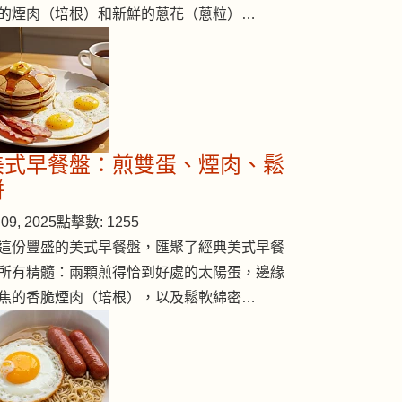
的煙肉（培根）和新鮮的蔥花（蔥粒）…
美式早餐盤：煎雙蛋、煙肉、鬆
餅
09, 2025
點擊數: 1255
這份豐盛的美式早餐盤，匯聚了經典美式早餐
所有精髓：兩顆煎得恰到好處的太陽蛋，邊緣
焦的香脆煙肉（培根），以及鬆軟綿密…