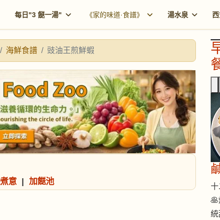
每日"3 餸一湯"
《家的味道·食譜》
湯水泉
西
海鮮食譜
豉油王煎鮮蝦
餐
煮意
|
加餸池
十二

統