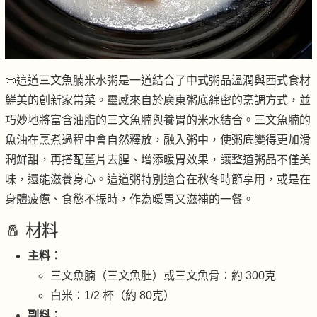
📜這道三文魚腩米水粥是一道結合了中式粥品溫潤與西式食材
鮮美的創新家常菜。靈感來自於廣東粥底綿密的烹調方式，並
巧妙地將富含油脂的三文魚腩與養胃的米水結合。三文魚腩的
魚油在烹煮過程中會自然釋放，融入粥中，使粥底變得更加滑
潤鮮甜，再搭配薑片去腥、增添暖胃效果，讓整道粥品不僅美
味，還能滋養身心。這道粥特別適合在秋冬時節享用，或是在
身體疲憊、食慾不振時，作為暖胃又滋補的一餐。
🧂 材料
主料：
三文魚腩（三文魚肚）或三文魚骨：約 300克
白米：1/2 杯（約 80克）
副料：