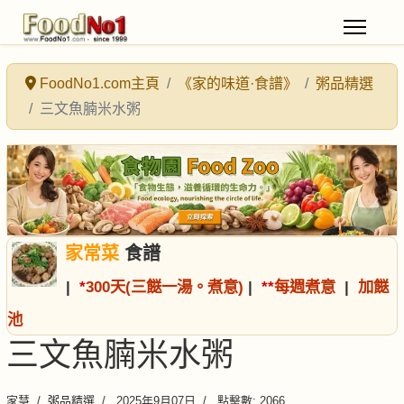
FoodNo1.com主頁
《家的味道·食譜》
粥品精選
三文魚腩米水粥
家常菜
食譜
|
*
300天(三餸一湯。煮意)
|
*
*
每週煮意
|
加餸
池
三文魚腩米水粥
家慧
粥品精選
2025年9月07日
點擊數: 2066