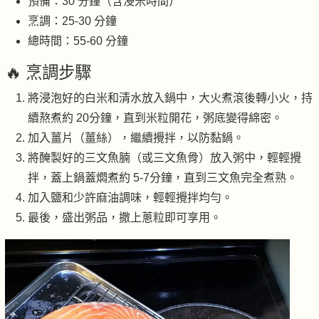
預備：30 分鐘（含浸米時間）
烹調：25-30 分鐘
總時間：55-60 分鐘
🔥 烹調步驟
將浸泡好的白米和清水放入鍋中，大火煮滾後轉小火，持
續熬煮約 20分鐘，直到米粒開花，粥底變得綿密。
加入薑片（薑絲），繼續攪拌，以防黏鍋。
將醃製好的三文魚腩（或三文魚骨）放入粥中，輕輕攪
拌，蓋上鍋蓋燜煮約 5-7分鐘，直到三文魚完全煮熟。
加入鹽和少許麻油調味，輕輕攪拌均勻。
最後，盛出粥品，撒上蔥粒即可享用。