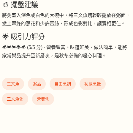
🎨 擺盤建議
將粥盛入深色或白色的大碗中，將三文魚塊輕輕擺放在粥面，
撒上翠綠的蔥花和少許薑絲，形成色彩對比，讓賣相更佳。
🌟 吸引力評分
🌟🌟🌟🌟🌟 (5/5 分) - 營養豐富、味道鮮美、做法簡單，能將
家常粥品提升至新層次，是秋冬必備的暖心料理。
三文魚
粥品
自由烹調
初級烹飪
三文魚粥
營養粥