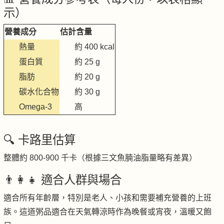
示）
營養成分
估計含量
熱量
約 400 kcal
蛋白質
約 25 g
脂肪
約 20 g
碳水化合物
約 30 g
Omega-3
高
🔍 卡路里估算
整體約 800-900 千卡（根據三文魚腩油脂量略有差異）
👨‍👩‍👧 適合人群與場合
適合所有年齡層，特別是老人、小孩和需要補充營養的上班
族。這道粥品適合在天氣轉涼時作為晚餐或宵夜，溫暖又飽