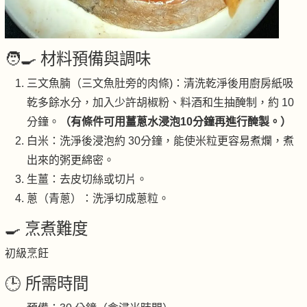
🧑‍🍳 材料預備與調味
三文魚腩（三文魚肚旁的肉條)：清洗乾淨後用廚房紙吸
乾多餘水分，加入少許胡椒粉、料酒和生抽醃制，約 10
分鐘。
（有條件可用薑蔥水浸泡10分鐘再進行醃製。）
白米：洗淨後浸泡約 30分鐘，能使米粒更容易煮爛，煮
出來的粥更綿密。
生薑：去皮切絲或切片。
蔥（青蔥）：洗淨切成蔥粒。
🍳 烹煮難度
初級烹飪
🕒 所需時間