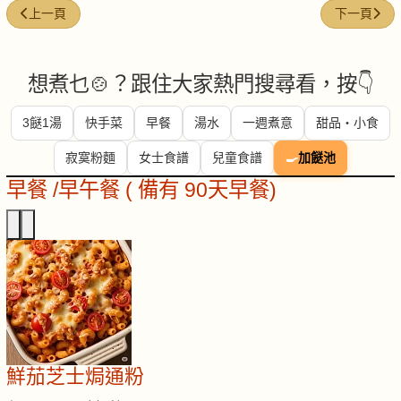
上一篇文章: 鮮蝦墨魚海鮮粥
下一篇文章
上一頁
下一頁
想煮乜🍲？跟住大家熱門搜尋看，按👇
3餸1湯
快手菜
早餐
湯水
一週煮意
甜品・小食
寂寞粉麵
女士食譜
兒童食譜
🍳
加餸池
早餐 /早午餐 ( 備有 90天早餐)
鮮茄芝士焗通粉