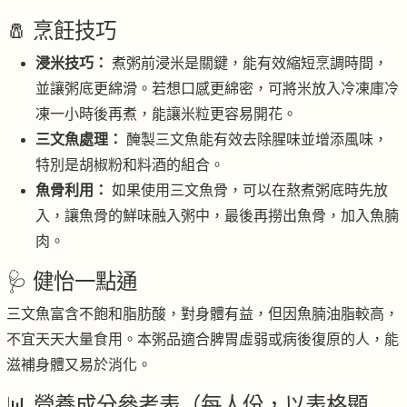
🧂 烹飪技巧
浸米技巧：
煮粥前浸米是關鍵，能有效縮短烹調時間，
並讓粥底更綿滑。若想口感更綿密，可將米放入冷凍庫冷
凍一小時後再煮，能讓米粒更容易開花。
三文魚處理：
醃製三文魚能有效去除腥味並增添風味，
特別是胡椒粉和料酒的組合。
魚骨利用：
如果使用三文魚骨，可以在熬煮粥底時先放
入，讓魚骨的鮮味融入粥中，最後再撈出魚骨，加入魚腩
肉。
🩺 健怡一點通
三文魚富含不飽和脂肪酸，對身體有益，但因魚腩油脂較高，
不宜天天大量食用。本粥品適合脾胃虛弱或病後復原的人，能
滋補身體又易於消化。
📊 營養成分參考表（每人份，以表格顯