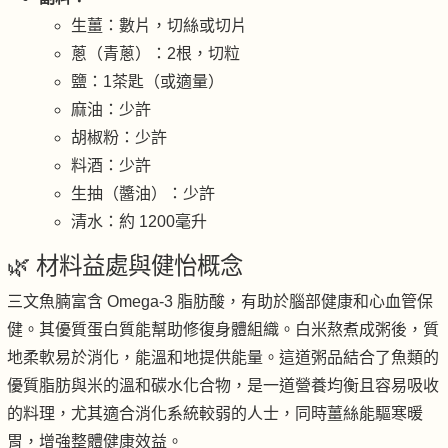
生薑：數片，切絲或切片
蔥（青蔥）：2根，切粒
鹽：1茶匙（或適量）
麻油：少許
胡椒粉：少許
料酒：少許
生抽（醬油）：少許
清水：約 1200毫升
🌿 材料益處與健怡概念
三文魚腩富含 Omega-3 脂肪酸，有助於腦部健康和心血管保
健。其優質蛋白質能幫助修復身體組織。白米熬煮成粥後，質
地柔軟易於消化，能溫和地提供能量。這道粥品結合了魚類的
優質脂肪與米的溫和碳水化合物，是一道營養均衡且容易吸收
的料理，尤其適合消化系統較弱的人士，同時薑絲能驅寒暖
胃，增強整體健康效益。