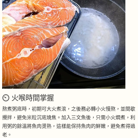
⏲️ 火喉時間掌握
熬煮粥底時，初期可大火煮滾，之後務必轉小火慢熬，並間歇
攪拌，避免米粒沉底燒焦。加入三文魚後，只需小火燜煮，利
用粥的餘溫將魚肉燙熟，這樣能保持魚肉的鮮嫩，避免煮得過
老。