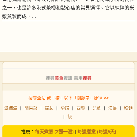
之一，也是許多港式茶樓和點心店的常見選擇。它以純粹的米
漿蒸製而成，…
搜尋全站 或「按」以下「關鍵字」捷徑
>>
滋補湯
|
簡易菜
|
婦女
|
孕婦
|
西餐
|
兒童
|
海鮮
|
粉麵
|
飯
推薦：
每天煮意 (3餸一湯)
|
每週煮意 (每週5天)