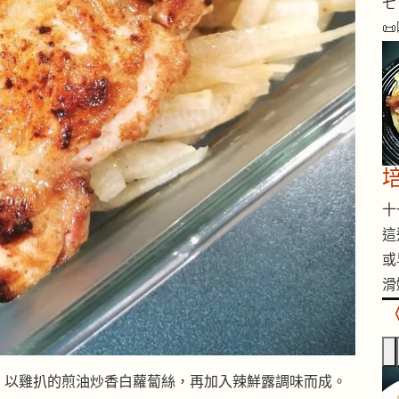
七 

十一
這
或
滑
，以雞扒的煎油炒香白蘿蔔絲，再加入辣鮮露調味而成。