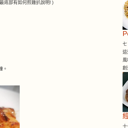
底部有如何煎雞扒說明! )
七 
這
風
創
分鐘。
十一