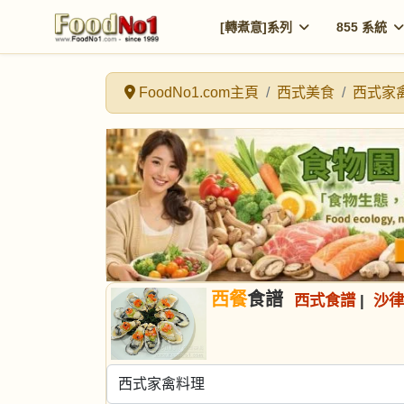
[轉煮意]系列
855 系統
FoodNo1.com主頁
西式美食
西式家
西餐
食譜
西式食譜
|
沙律
選擇食譜分類