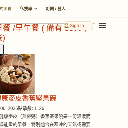
式美食
🔍搜尋
訂閱 / 登入
Sign In
早餐 /早午餐 ( 備有 90天早
)
健康麥皮香蕉堅果碗
06, 2025
點擊數: 1126
健康麥皮（燕麥粥）香蕉堅果碗是一份溫暖而
滿能量的早餐，特別適合在寒冷的天氣或需要