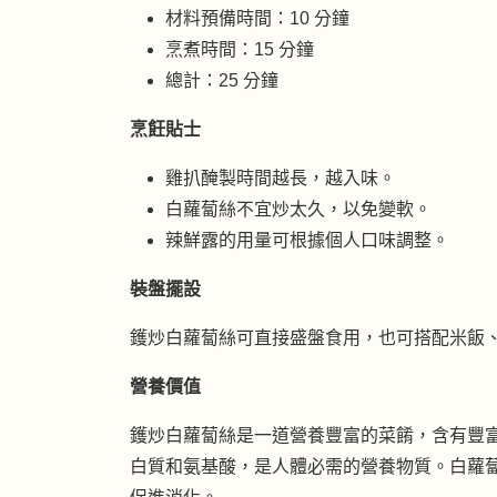
材料預備時間：10 分鐘
烹煮時間：15 分鐘
總計：25 分鐘
烹飪貼士
雞扒醃製時間越長，越入味。
白蘿蔔絲不宜炒太久，以免變軟。
辣鮮露的用量可根據個人口味調整。
裝盤擺設
鑊炒白蘿蔔絲可直接盛盤食用，也可搭配米飯
營養價值
鑊炒白蘿蔔絲是一道營養豐富的菜餚，含有豐
白質和氨基酸，是人體必需的營養物質。白蘿蔔