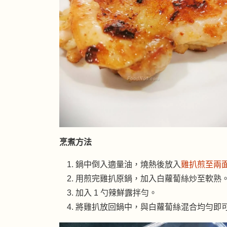
烹煮方法
鍋中倒入適量油，燒熱後放入
雞扒煎至兩
用煎完雞扒原鍋，加入白蘿蔔絲炒至軟熟
加入 1 勺辣鮮露拌勻。
將雞扒放回鍋中，與白蘿蔔絲混合均勻即