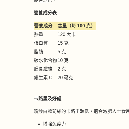
促進消化。
營養成分表
營養成分
含量（每 100 克）
熱量
120 大卡
蛋白質
15 克
脂肪
5 克
碳水化合物
10 克
膳食纖維
2 克
維生素 C
20 毫克
卡路里及好處
鑊炒白蘿蔔絲的卡路里較低，適合減肥人士食
增強免疫力