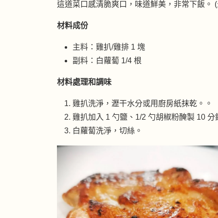
這道菜口感清脆爽口，味道鮮美，非常下飯。 (最
材料成份
主料：雞扒/雞排 1 塊
副料：白蘿蔔 1/4 根
材料處理和調味
雞扒洗淨，瀝干水分或用廚房紙抹乾。。
雞扒加入 1 勺鹽、1/2 勺胡椒粉醃製 10 
白蘿蔔洗淨，切絲。