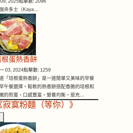
09, 2025
點擊數: 2096
咖央多士（Kaya…
培根蛋熱香餅
 03, 2024
點擊數: 1259
道「培根蛋熱香餅」是一道簡單又美味的早餐
早午餐選擇。鬆軟的熱香餅搭配香脆的培根和
嫩的煎蛋，口感豐富，營養均衡，是充…
《寂寞粉麵（等你）》