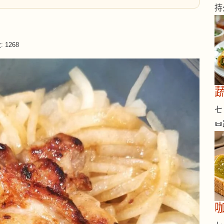
持
 1268
七 
📜
咖