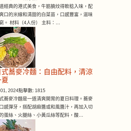
道經典的港式美食，牛筋腩炆得軟稔入味，配
爽口的米線和清甜的白菜苗，口感豐富，滋味
窮。 材料（4人份） 主料：…
日式蕎麥冷麵：自由配料，清涼
一夏
01, 2024
點擊數: 1815
式蕎麥冷麵是一道清爽開胃的夏日料理。蕎麥
口感彈牙，搭配胡麻醬或和風醬汁，再加入切
的蛋絲、火腿絲、小黃瓜絲等配料，酸…