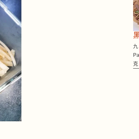
九 
Pa
克