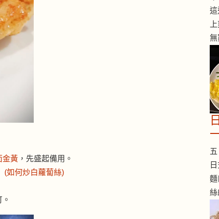
這
上
無
五 
面金黃
，先盛起備用。
日
。
(如何炒白蘿蔔絲)
麵
絲
可。