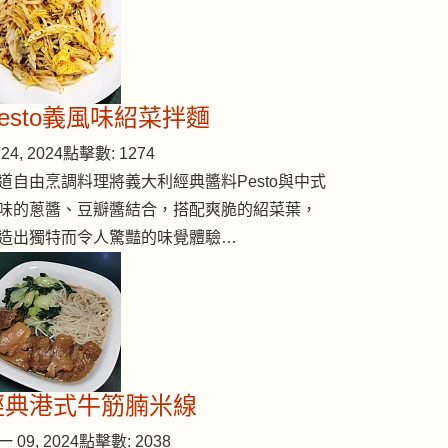
Pesto義風味紹菜拌麵
24, 2024
點擊數: 1274
道自由烹調料理將義大利經典醬料Pesto與中式
味的蔥醬、豆瓣醬結合，搭配爽脆的紹菜葉，
造出獨特而令人驚豔的味覺體驗…
經典港式牛筋腩米線
 09, 2024
點擊數: 2038