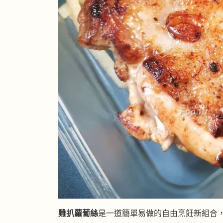
雞扒蘿蔔絲
是一道簡單易做的自由烹飪新組合