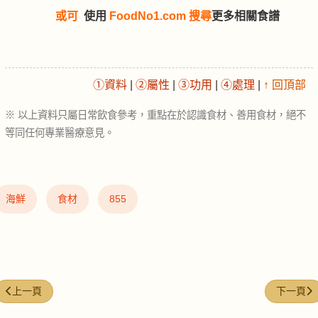
或可
使用
FoodNo1.com 搜尋
更多相關食譜
①資料
|
②屬性
|
③功用
|
④處理
|
↑ 回頂部
※ 以上資料只屬日常飲食參考，重點在於認識食材、善用食材，絕不
等同任何專業醫療意見。
海鮮
食材
855
上一篇文章: 花椒 (Sichuan Pepper)
下一篇文章:
上一頁
下一頁