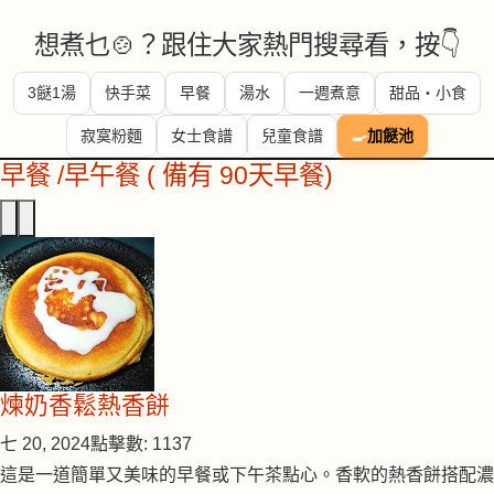
想煮乜🍲？跟住大家熱門搜尋看，按👇
3餸1湯
快手菜
早餐
湯水
一週煮意
甜品・小食
寂寞粉麵
女士食譜
兒童食譜
🍳
加餸池
早餐 /早午餐 ( 備有 90天早餐)
煉奶香鬆熱香餅
七 20, 2024
點擊數: 1137
這是一道簡單又美味的早餐或下午茶點心。香軟的熱香餅搭配濃