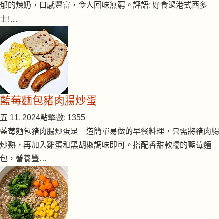
郁的煉奶，口感豐富，令人回味無窮。評語: 好食過港式西多
士!…
藍莓麵包豬肉腸炒蛋
五 11, 2024
點擊數: 1355
藍莓麵包豬肉腸炒蛋是一道簡單易做的早餐料理，只需將豬肉腸
炒熟，再加入雞蛋和黑胡椒調味即可。搭配香甜軟糯的藍莓麵
包，營養豐…