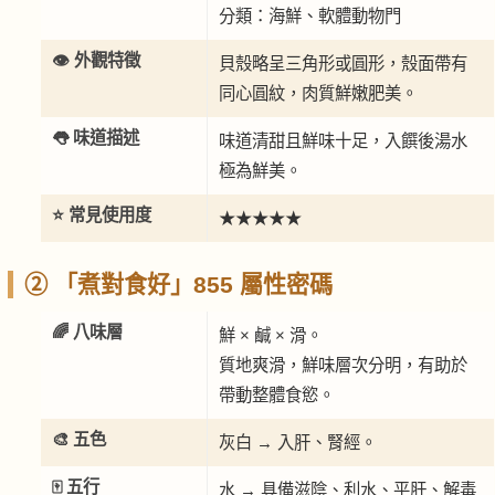
分類：海鮮、軟體動物門
👁️ 外觀特徵
貝殼略呈三角形或圓形，殼面帶有
同心圓紋，肉質鮮嫩肥美。
👅 味道描述
味道清甜且鮮味十足，入饌後湯水
極為鮮美。
⭐ 常見使用度
★★★★★
② 「煮對食好」855 屬性密碼
🌈 八味層
鮮 × 鹹 × 滑。
質地爽滑，鮮味層次分明，有助於
帶動整體食慾。
🎨 五色
灰白 → 入肝、腎經。
🀄 五行
水 → 具備滋陰、利水、平肝、解毒