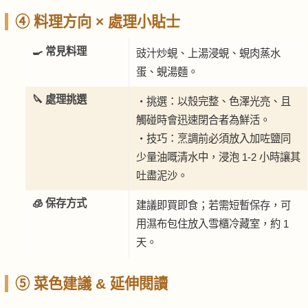
④ 料理方向 × 處理小貼士
🍳 常見料理
豉汁炒蜆、上湯浸蜆、蜆肉蒸水
蛋、蜆湯麵。
🔪 處理挑選
・挑選：以殼完整、色澤光亮、且
觸碰時會迅速閉合者為鮮活。
・技巧：烹調前必須放入加咗鹽同
少量油嘅清水中，浸泡 1-2 小時讓其
吐盡泥沙。
🧊 保存方式
建議即買即食；若需短暫保存，可
用濕布包住放入雪櫃冷藏室，約 1
天。
⑤ 菜色建議 & 延伸閱讀