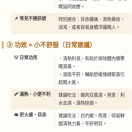
嘅協同效應。
📌 常見不適訊號
特別適合：目赤腫痛、濕熱黃疸、
消渴、或者容易身體浮腫嘅人。
③ 功效 × 小不舒服（日常建議）
💡 日常功用
・清熱利濕，有助於排除體內積聚
嘅濕毒。
・滋陰平肝，輔助舒緩情緒緊張引
起嘅火氣。
🩹 濕熱、小便不利
建議吃法：蜆肉豆腐湯。用意：利
水去濕，清熱除煩。
👁️ 肝火盛、目赤
建議吃法：白灼蜆。用意：保留鮮
甜清熱力量，平肝明目。