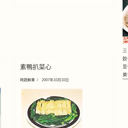
三 
餃
素鴨扒菜心
至
美
時蔬鮮果
2007年10月10日