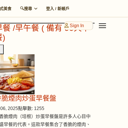
式美食
🔍搜尋
登入 / 新帳戶
Sign In
早餐 /早午餐 ( 備有 90天早
)
香脆煙肉炒蛋早餐盤
06, 2025
點擊數: 1255
香脆煙肉（培根）炒蛋早餐盤是許多人心目中
盛早餐的代表。這款早餐集合了香脆的煙肉、