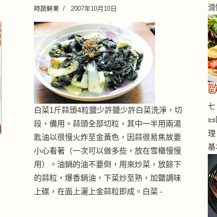
滑
時蔬鮮果
2007年10月10日
歐
七 
白菜1斤蒜頭4粒鹽少許鹽少許白菜洗淨，切

段，備用。蒜頭全部切粒，其中一半用兩湯
理
匙油以很慢火炸至金黃色，因蒜很易焦故要
基
小心看著（一次可以做多些，放在雪櫃慢慢
用）。油鍋的油不要倒，用來炒菜，放餘下
的蒜粒，爆香鍋油，下菜炒至熟，加鹽調味
上碟，在面上灑上金蒜粒即成。白菜 -