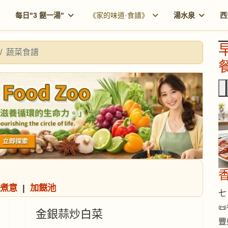
每日"3 餸一湯"
《家的味道·食譜》
湯水泉
西
蔬菜食譜
餐
煮意
|
加餸池
七 

金銀蒜炒白菜
豐