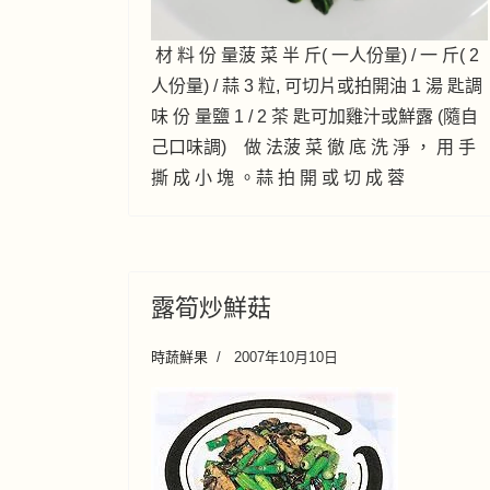
材 料 份 量菠 菜 半 斤( 一人份量) / 一 斤( 2
人份量) / 蒜 3 粒, 可切片或拍開油 1 湯 匙調
味 份 量鹽 1 / 2 茶 匙可加雞汁或鮮露 (隨自
己口味調) 做 法菠 菜 徹 底 洗 淨 ， 用 手
撕 成 小 塊 。蒜 拍 開 或 切 成 蓉
露筍炒鮮菇
時蔬鮮果
2007年10月10日