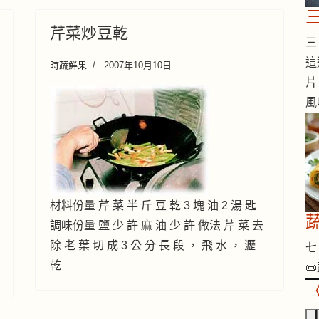
芹菜炒豆乾
三 
這
時蔬鮮果
2007年10月10日
片
風
材料份量 芹 菜 半 斤 豆 乾 3 塊 油 2 湯 匙
調味份量 鹽 少 許 麻 油 少 許 做法 芹 菜 去
除 老 葉 切 成 3 公 分 長 段 ， 飛 水 ， 瀝
七 
乾
📜