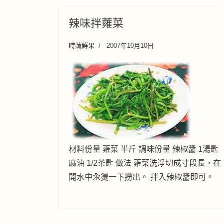
辣味拌蕹菜
時蔬鮮果
2007年10月10日
材料份量 蕹菜 半斤 調味份量 辣椒醬 1湯匙
麻油 1/2茶匙 做法 蕹菜洗淨切成寸段長，在
開水中汆燙一下撈出。 拌入辣椒醬即可。