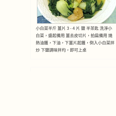
小白菜半斤 薑片 3 - 4 片 鹽 半茶匙 洗淨小
白菜，盛起備用 薑去皮切片，拍扁備用 燒
熱油鑊，下油，下薑片起鑊，倒入小白菜拌
炒 下鹽調味拌均，即可上桌
長年發財
時蔬鮮果
2007年10月10日
髮菜 少許 芥菜 半斤 薑片 5片 鹽 少許 糖 少
許 生粉 1