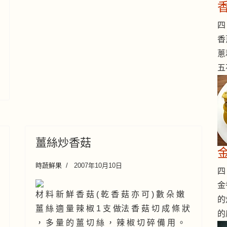
四 
香
蔥
五
薑絲炒香菇
時蔬鮮果
2007年10月10日
四 
金
材 料 新 鮮 香 菇 ( 乾 香 菇 亦 可 ) 數 朵 嫩
的
薑 絲 適 量 辣 椒 1 支 做法 香 菇 切 成 條 狀
的
， 多 量 的 薑 切 絲 ， 辣 椒 切 碎 備 用 。