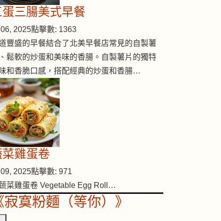
三蛋三腸美式早餐
06, 2025
點擊數: 1363
道豐盛的早餐結合了北美早餐店常見的自製薯
、鬆軟的炒蛋和美味的香腸。自製薯片的獨特
味和香脆口感，搭配經典的炒蛋和香腸…
蔬菜雞蛋卷
09, 2025
點擊數: 971
蔬菜雞蛋卷 Vegetable Egg Roll…
《寂寞粉麵（等你）》