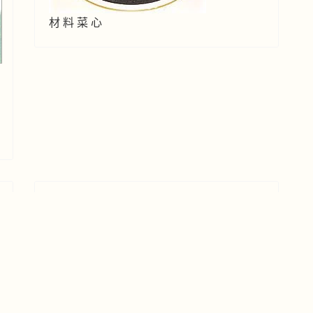
材 料 菜 心
露筍炒鮮菇
時蔬鮮果
2007年10月10日