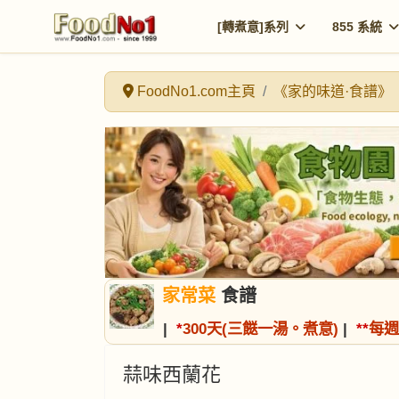
[轉煮意]系列
855 系統
FoodNo1.com主頁
《家的味道·食譜》
家常菜
食譜
|
*
300天(三餸一湯。煮意)
|
*
*
每週
蒜味西蘭花