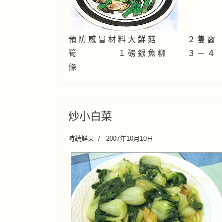
預 防 感 冒 材 料 大 鮮 菇 ２ 隻 露
筍 １ 磅 銀 魚 柳 ３ － ４
條
炒小白菜
時蔬鮮果
2007年10月10日