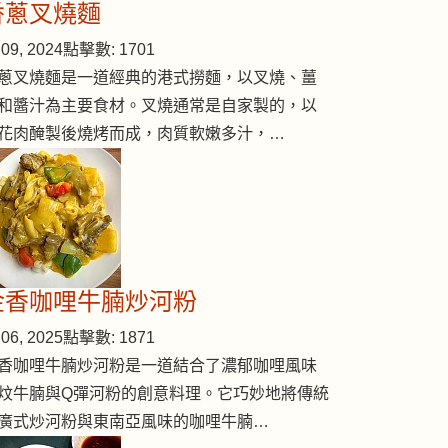
香蔥叉燒麵
09, 2024
點擊數: 1701
蔥叉燒麵是一道經典的港式撈麵，以叉燒、薑
和醬汁為主要食材。叉燒通常是自家製的，以
花肉醃製後燒烤而成，肉質軟嫩多汁，…
金香咖哩牛腩炒河粉
06, 2025
點擊數: 1871
香咖哩牛腩炒河粉是一道結合了濃郁咖哩風味
炆牛腩與Q彈河粉的創意料理。它巧妙地將傳統
廣式炒河粉與東南亞風味的咖哩牛腩…