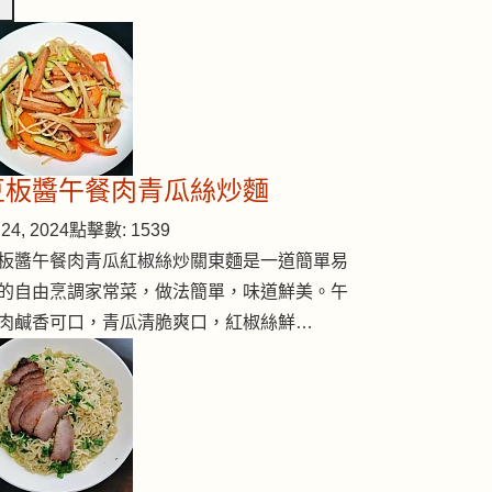
豆板醬午餐肉青瓜絲炒麵
24, 2024
點擊數: 1539
板醬午餐肉青瓜紅椒絲炒關東麵是一道簡單易
的自由烹調家常菜，做法簡單，味道鮮美。午
肉鹹香可口，青瓜清脆爽口，紅椒絲鮮…