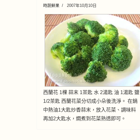
時蔬鮮果
2007年10月10日
西蘭花 1棵 蒜末 1茶匙 水 2湯匙 油 1湯匙 鹽
1/2茶匙 西蘭花菜分切成小朵後洗淨。 在鍋
中熱油1大匙炒香蒜末，放入花菜、調味料
再加2大匙水，燜煮到花菜熟透即可。