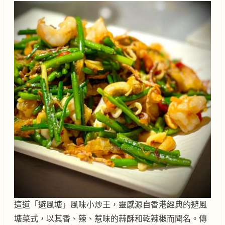
這道「避風塘」風味小炒王，靈感源自香港經典的避風
塘菜式，以其香、辣、惹味的蒜酥和乾辣椒而聞名。傳