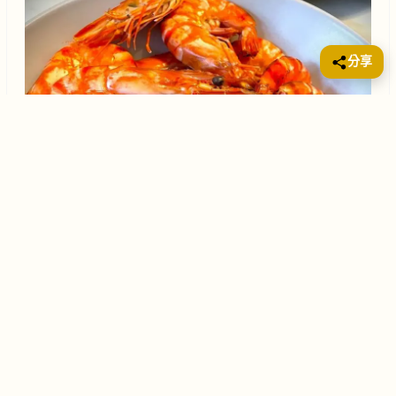
分享
「白灼」是一種簡單的烹調方式，即用沸水將食材燙
熟。由於鮮蝦本身鮮甜，用白灼的方式最能保留其原
味，因此這道菜名為「白灼鮮蝦」。食材與功效主料：