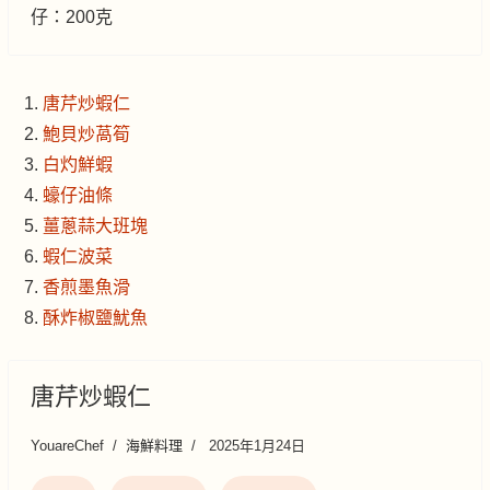
仔：200克
唐芹炒蝦仁
鮑貝炒萵筍
白灼鮮蝦
蠔仔油條
薑蔥蒜大班塊
蝦仁波菜
香煎墨魚滑
酥炸椒鹽魷魚
唐芹炒蝦仁
YouareChef
海鮮料理
2025年1月24日