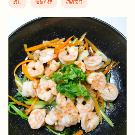
蝦仁
海鮮料理
初級烹飪