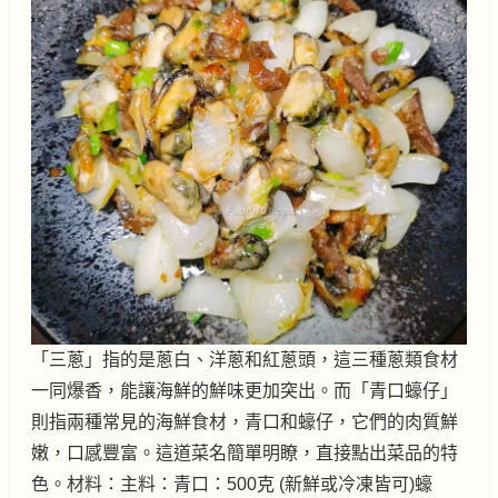
「三蔥」指的是蔥白、洋蔥和紅蔥頭，這三種蔥類食材
一同爆香，能讓海鮮的鮮味更加突出。而「青口蠔仔」
則指兩種常見的海鮮食材，青口和蠔仔，它們的肉質鮮
嫩，口感豐富。這道菜名簡單明瞭，直接點出菜品的特
色。材料：主料：青口：500克 (新鮮或冷凍皆可)蠔