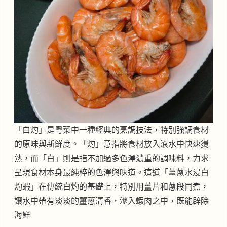
「白灼」是粵菜中一種經典的烹調技法，特別強調食材
的原味與新鮮度。「灼」意指將食材放入滾水中快速燙
熟，而「白」則是指不加過多色澤濃重的調味料，力求
呈現食材本身最純粹的色澤與味道。這道「薑蔥水浸白
灼蝦」在傳統白灼的基礎上，特別用薑片和蔥段同煮，
讓水中帶有淡淡的薑蔥清香，滲入蝦肉之中，既能辟除
海鮮