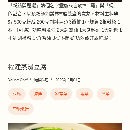
「粉絲開邊蝦」這個名字靈感來自於**「霞」與「蝦」
的諧音，以及粉絲如叢林**般茂盛的意象。材料主料鮮
蝦 500克粉絲 200克副料蒜頭 3瓣薑 1小塊蔥 2根辣椒 1
根 （可選）調味料醬油 2大匙蠔油 1大匙料酒 1大匙糖 1
小匙胡椒粉 少許香油 少許材料的功效或好處鮮蝦：
福建蒸滑豆腐
YouareChef
海鮮料理
2025年2月01日
豆腐
海鮮
家常菜
粵菜
蒸菜
中級烹飪