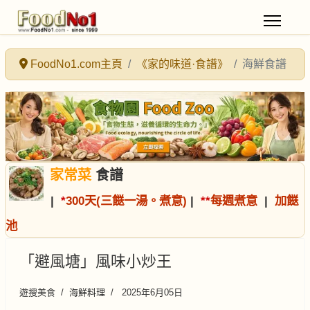
FoodNo1.com主頁
《家的味道·食譜》
海鮮食譜
家常菜
食譜
|
*
300天(三餸一湯。煮意)
|
*
*
每週煮意
|
加餸
池
「避風塘」風味小炒王
遊搜美食
海鮮料理
2025年6月05日