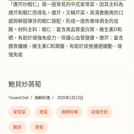
「唐芹炒蝦仁」是一道常見的中式家常菜，因其主料為
唐芹和蝦仁而得名。唐芹，又稱芹菜，其清香脆爽的口
感與鮮甜彈牙的蝦仁搭配，形成一道色香味俱全的佳
餚。材料主料：蝦仁：富含高品質蛋白質、維生素D和
硒，有助於增強免疫力、保護心血管健康。唐芹：富含
膳食纖維、維生素C和葉酸，有助於促進腸道蠕動、增
強免疫
鮑貝炒萵筍
YouareChef
海鮮料理
2025年1月13日
家常菜
粵菜
海鮮料理
初級烹飪
鮑貝
萵筍