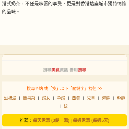
港式奶茶，不僅是味蕾的享受，更是對香港這座城市獨特情懷
的品味。…
搜尋全站 或「按」以下「關鍵字」捷徑
>>
滋補湯
|
簡易菜
|
婦女
|
孕婦
|
西餐
|
兒童
|
海鮮
|
粉麵
|
飯
推薦：
每天煮意 (3餸一湯)
|
每週煮意 (每週5天)