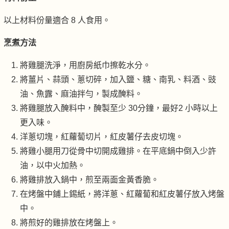
以上材料份量適合 8 人食用。
烹煮方法
將雞腿洗淨，用廚房紙巾擦乾水分。
將薑片、蒜頭、蔥切碎，加入鹽、糖、南乳、料酒、豉
油、魚露、麻油拌勻，製成醃料。
將雞腿放入醃料中，醃製至少 30分鐘，最好2 小時以上
更入味。
洋蔥切塊，紅蘿蔔切片，紅皮薯仔去皮切塊。
將雞小腿用刀從骨中切開成雞排。在平底鍋中倒入少許
油，以中火加熱。
將雞排放入鍋中，煎至兩面金黃香脆。
在烤盤中鋪上錫紙，將洋蔥、紅蘿蔔和紅皮薯仔放入烤盤
中。
將煎好的雞排放在烤盤上。