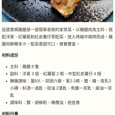
這道香焗雞腿是一道簡單易做的家常菜，以雞腿肉為主料，搭
配洋蔥、紅蘿蔔和紅皮薯仔等配菜，放入烤箱中焗烤而成。雞
腿肉鮮嫩多汁，配菜香甜可口，營養豐富。
材料成份
主料：雞腿 8 隻
副料：洋蔥 3 個、紅蘿蔔 2 根、中型紅皮薯仔 4 個
醃雞調味：薑6片、蒜頭六瓣、蔥2-3條、鹽、糖、南乳3
小磚、料酒一湯匙、豉油 2湯匙、魚露一茶匙、麻油一茶
匙
調味料：鹽、胡椒粉、橄欖油、迷迭香
材料份量