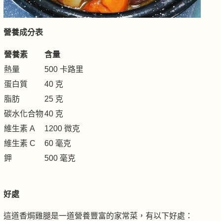
營養成分表
營養素
含量
熱量
500 卡路里
蛋白質
40 克
脂肪
25 克
碳水化合物
40 克
維生素 A
1200 微克
維生素 C
60 毫克
鉀
500 毫克
好處
這道香焗雞腿是一道營養豐富的家常菜，有以下好處：