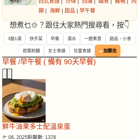
西式食譜
|
沙律
|
西湯
|
麵食
|
雞鴨
|
肉
類
|
海鮮
|
甜品
|
早午餐
想煮乜🍲？跟住大家熱門搜尋看，按👇
3餸1湯
快手菜
早餐
湯水
一週煮意
甜品・小食
寂寞粉麵
女士食譜
兒童食譜
🍳
加餸池
早餐 /早午餐 ( 備有 90天早餐)
鮮牛油果多士配溫泉蛋
七 06, 2025
點擊數: 1376