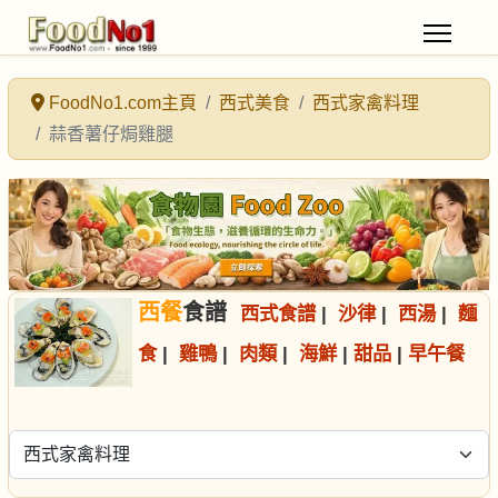
FoodNo1.com主頁
西式美食
西式家禽料理
蒜香薯仔焗雞腿
西餐
食譜
西式食譜
|
沙律
|
西湯
|
麵
食
|
雞鴨
|
肉類
|
海鮮
|
甜品
|
早午餐
選擇食譜分類