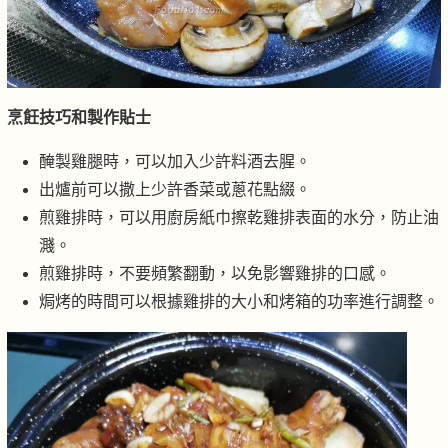
烹飪技巧和製作貼士
醃製雞腿時，可以加入少許料酒去腥。
出爐前可以撒上少許香菜或蔥花點綴。
煎雞排時，可以用廚房紙巾擦乾雞排表面的水分，防止油
濺。
煎雞排時，不要頻繁翻動，以免影響雞排的口感。
焗烤的時間可以根據雞排的大小和烤箱的功率進行調整。