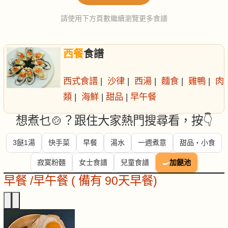
請使用下方頁數繼續瀏覽更多食譜
西餐
食譜
西式食譜
|
沙律
|
西湯
|
麵食
|
雞鴨
|
肉
類
|
海鮮
|
甜品
|
早午餐
想煮乜🍲？跟住大家熱門搜尋看，按👇
3餸1湯
快手菜
早餐
湯水
一週煮意
甜品・小食
寂寞粉麵
女士食譜
兒童食譜
🍳
加餸池
早餐 /早午餐 ( 備有 90天早餐)