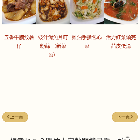
五香牛腩炆薯
豉汁滑魚片叮
雞油手撕包心
活力紅菜頭芫
仔
粉絲 （新菜
菜
茜皮蛋湯
色）
上一篇文章: 今日煮意 (#247)
下一篇文章: 
上一頁
下一頁