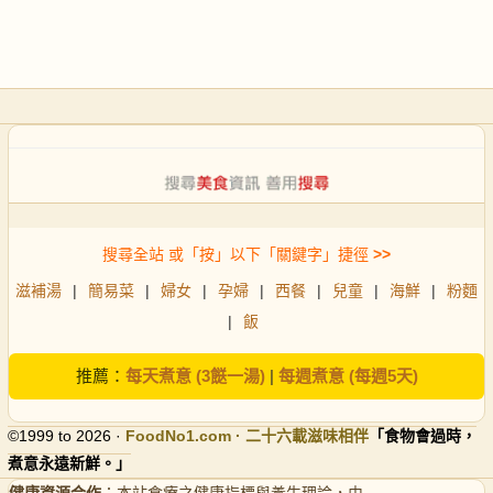
搜尋全站 或「按」以下「關鍵字」捷徑
>>
滋補湯
|
簡易菜
|
婦女
|
孕婦
|
西餐
|
兒童
|
海鮮
|
粉麵
|
飯
推薦：
每天煮意 (3餸一湯)
|
每週煮意 (每週5天)
©1999 to 2026 ·
FoodNo1
.com · 二十六載滋味相伴
「食物會過時，
煮意永遠新鮮。」
健康資源合作
：本站食療之健康指標與養生理論，由