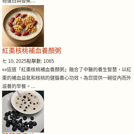
物蛋白與香蕉…
紅棗核桃補血養顏粥
七 10, 2025
點擊數: 1065
📜這道「紅棗核桃補血養顏粥」融合了中醫的養生智慧，以紅
棗的補血益氣和核桃的健腦養心功效，為您提供一碗從內而外
滋養的早餐。…