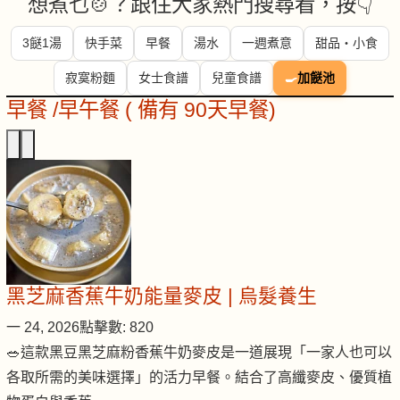
想煮乜🍲？跟住大家熱門搜尋看，按👇
3餸1湯
快手菜
早餐
湯水
一週煮意
甜品・小食
寂寞粉麵
女士食譜
兒童食譜
🍳
加餸池
早餐 /早午餐 ( 備有 90天早餐)
黑芝麻香蕉牛奶能量麥皮 | 烏髮養生
一 24, 2026
點擊數: 820
🥗這款黑豆黑芝麻粉香蕉牛奶麥皮是一道展現「一家人也可以
各取所需的美味選擇」的活力早餐。結合了高纖麥皮、優質植