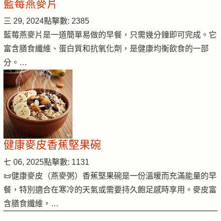
藍莓燕麥片
三 29, 2024
點擊數: 2385
藍莓燕麥片是一道簡單易做的早餐，只需幾分鐘即可完成。它
富含膳食纖維、蛋白質和抗氧化劑，是健康均衡飲食的一部
分。…
健康麥皮香蕉堅果碗
七 06, 2025
點擊數: 1131
📜健康麥皮（燕麥粥）香蕉堅果碗是一份溫暖而充滿能量的早
餐，特別適合在寒冷的天氣或需要持久飽足感時享用。麥皮富
含膳食纖維，…