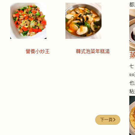
都
營養小炒王
韓式泡菜年糕湯
七 

也
粘
下一篇文章: 今日煮意
下一頁