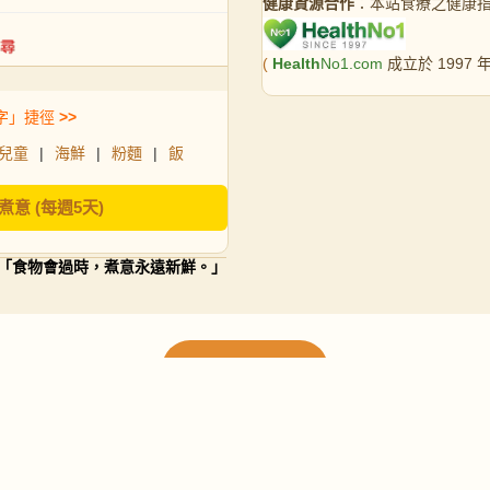
健康資源合作
：本站食療之健康
(
Health
No1.com
成立於 1997
字」捷徑
>>
兒童
|
海鮮
|
粉麵
|
飯
煮意 (每週5天)
「食物會過時，煮意永遠新鮮。」
載入更多食譜
請使用下方頁數繼續瀏覽更多食譜