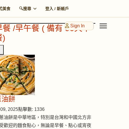
式美食
🔍搜尋
登入 / 新帳戶
Sign In
早餐 /早午餐 ( 備有 90天早
)
蔥油餅
09, 2025
點擊數: 1336
蔥油餅是中華地區，特別是台灣和中國北方非
受歡迎的麵食點心，無論是早餐、點心或宵夜