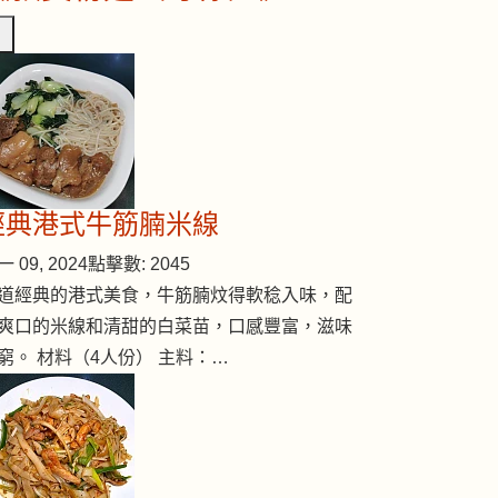
經典港式牛筋腩米線
 09, 2024
點擊數: 2045
道經典的港式美食，牛筋腩炆得軟稔入味，配
爽口的米線和清甜的白菜苗，口感豐富，滋味
窮。 材料（4人份） 主料：…