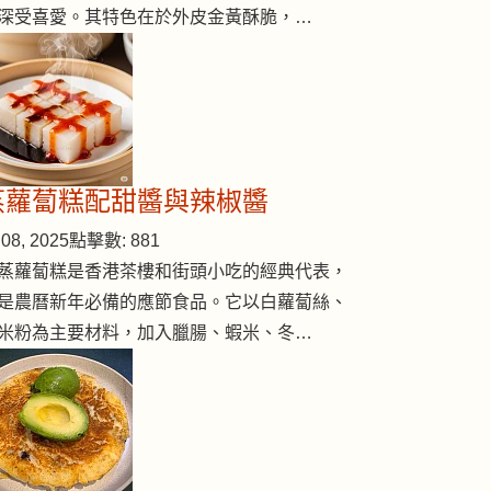
深受喜愛。其特色在於外皮金黃酥脆，…
蒸蘿蔔糕配甜醬與辣椒醬
08, 2025
點擊數: 881
蒸蘿蔔糕是香港茶樓和街頭小吃的經典代表，
是農曆新年必備的應節食品。它以白蘿蔔絲、
米粉為主要材料，加入臘腸、蝦米、冬…
 (#248)