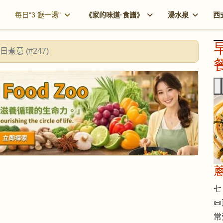
每日"3 餸一湯"
《家的味道·食譜》
湯水泉
西
日煮意 (#247)
餐
七 

常