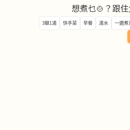
想煮乜🍲？跟住
3餸1湯
快手菜
早餐
湯水
一週煮