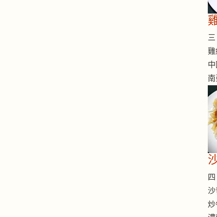
三 
雞
中
南
四 
沙
炒