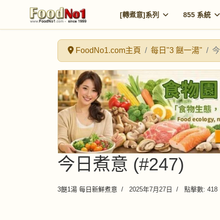
[轉煮意]系列
855 系統
FoodNo1.com主頁
每日"3 餸一湯"
今
今日煮意 (#247)
3餸1湯 每日新鮮煮意
2025年7月27日
點擊數: 418