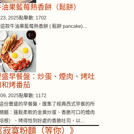
牛油果藍莓熱香餅（鬆餅）
23, 2025
點擊數: 1702
 這款牛油果藍莓熱香餅 ( 鬆餅 pancake)…
豐盛早餐盤：炒蛋、煙肉、烤吐
司和烤番茄
09, 2025
點擊數: 1172
這份豐盛的早餐盤，匯集了經典西式早餐的所
精髓：蓬鬆柔軟的金黃炒蛋、香脆可口的煙肉
培根）、烤得恰到好處的香脆吐司，以…
《寂寞粉麵（等你）》