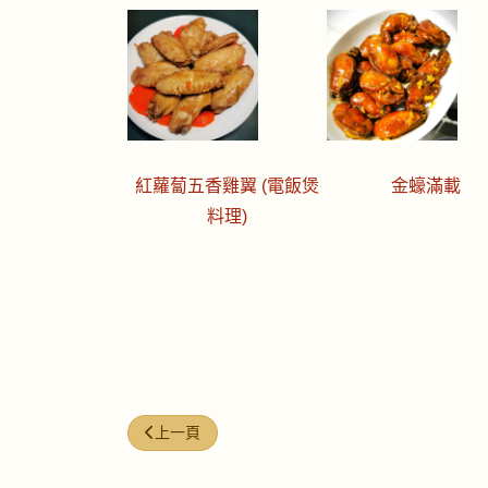
紅蘿蔔五香雞翼 (電飯煲
金蠔滿載
料理)
上一篇文章: 今日煮意 (#246)
上一頁