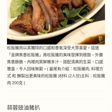
松阪豬肉以其獨特的口感和香氣深受大眾喜愛。這道
「金牌焦香松阪豬」將松阪豬的美味發揮到極致，外層
焦香酥脆，內裡肉質鮮嫩多汁，搭配清爽的生菜，口感
豐富，令人回味無窮。( 最尾有介紹：松阪豬肉, 料理方
式 和 醃製出更美味的松阪豬 )材料 (2人份)主料：松阪豬
肉 200克 (
蒜蓉豉油豬扒