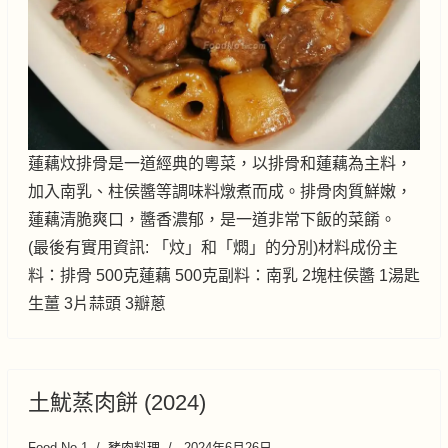
蓮藕炆排骨是一道經典的粵菜，以排骨和蓮藕為主料，
加入南乳、柱侯醬等調味料燉煮而成。排骨肉質鮮嫩，
蓮藕清脆爽口，醬香濃郁，是一道非常下飯的菜餚。
(最後有實用資訊: 「炆」和「燜」的分別)材料成份主
料：排骨 500克蓮藕 500克副料：南乳 2塊柱侯醬 1湯匙
生薑 3片蒜頭 3瓣蔥
土魷蒸肉餅 (2024)
Food No.1
豬肉料理
2024年6月26日