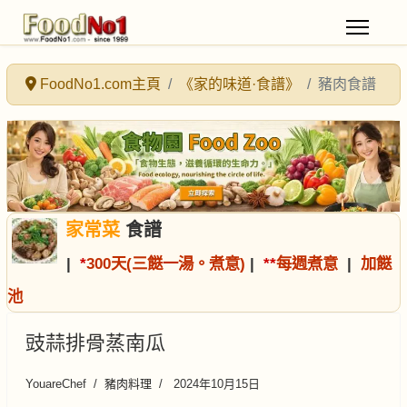
FoodNo1.com主頁
《家的味道·食譜》
豬肉食譜
家常菜
食譜
|
*
300天(三餸一湯。煮意)
|
*
*
每週煮意
|
加餸
池
豉蒜排骨蒸南瓜
YouareChef
豬肉料理
2024年10月15日