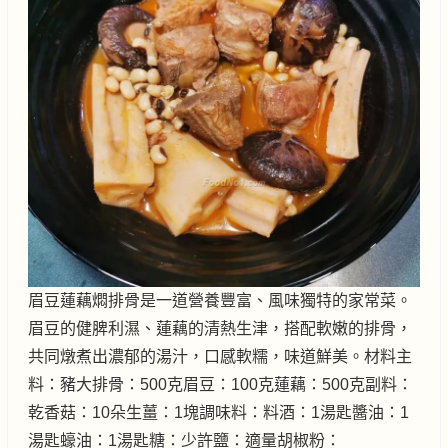
眉豆蓮藕燜排骨是一道營養豐富、風味獨特的家常菜。
眉豆的健脾利濕、蓮藕的清熱生津，搭配軟嫩的排骨，
共同燉煮出濃郁的湯汁，口感軟糯，味道鮮美。材料主
料：豬大排骨：500克眉豆：100克蓮藕：500克副料：
乾香菇：10朵生薑：1塊調味料：料酒：1湯匙醬油：1
湯匙蠔油：1湯匙糖：少許鹽：適量胡椒粉：