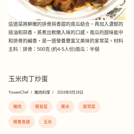
這道菜將鮮嫩的排骨與香甜的南瓜結合，再加入濃郁的
豉油和蒜香，蒸煮出軟嫩入味的口感。南瓜的甜味能中
和排骨的鹹香，是一道營養豐富又美味的家常菜。材料
主料：排骨：500克 (約4-5人份)南瓜：半個
玉米肉丁炒蛋
YouareChef
豬肉料理
2024年9月18日
豬肉
簡易菜
粟米
家常菜
簡單食譜
玉米