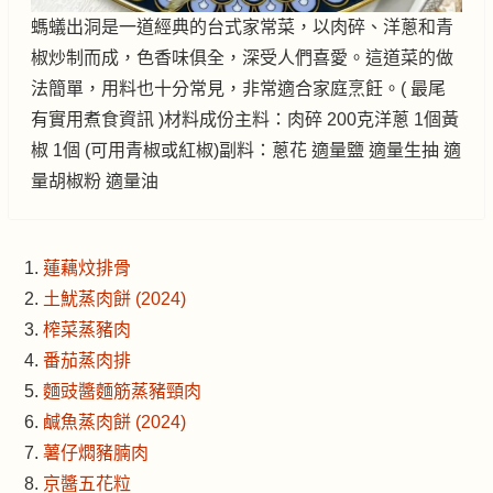
螞蟻出洞是一道經典的台式家常菜，以肉碎、洋蔥和青
椒炒制而成，色香味俱全，深受人們喜愛。這道菜的做
法簡單，用料也十分常見，非常適合家庭烹飪。( 最尾
有實用煮食資訊 )材料成份主料：肉碎 200克洋蔥 1個黃
椒 1個 (可用青椒或紅椒)副料：蔥花 適量鹽 適量生抽 適
量胡椒粉 適量油
蓮藕炆排骨
土魷蒸肉餅 (2024)
榨菜蒸豬肉
番茄蒸肉排
麵豉醬麵筋蒸豬頸肉
鹹魚蒸肉餅 (2024)
薯仔燜豬腩肉
京醬五花粒