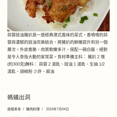
蒜蓉豉油豬扒是一道經典港式風味的菜式，香噴噴的蒜
蓉與濃郁的豉油完美結合，將豬扒的鮮嫩提升到另一個
層次。外皮香脆，肉質軟嫩多汁，搭配一碗白飯，絕對
是令人食指大動的家常菜。食材準備主料： 豬扒 2 塊
(約300克)醃料： 蒜蓉 2 湯匙、豉油 1 湯匙、生抽 1/2
湯匙、胡椒粉 少許、麻油
螞蟻出洞
遊搜美食
豬肉料理
2024年7月04日