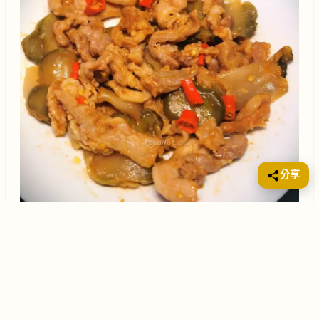
分享
榨菜蒸豬肉是一道廣東家常菜，做法簡單，味道鮮美。
豬肉的鮮嫩搭配榨菜的鹹香，讓人回味無窮。這道菜適
合老人、小孩、孕婦等各類人群食用。材料成份主料：
豬肉 250克，榨菜 100克副料：小紅椒 2個，薑 1塊，蔥
1根，生抽 1湯匙，料酒 1湯匙，蚝油 1茶匙，澱粉 1茶