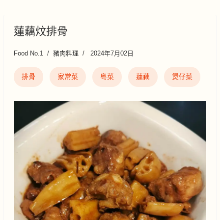
蓮藕炆排骨
Food No.1
豬肉料理
2024年7月02日
排骨
家常菜
粵菜
蓮藕
煲仔菜