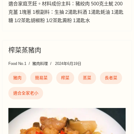
適合家庭烹飪。材料成份主料：豬絞肉 500克土魷 200
克薑 1塊蔥 1根副料：生抽 2湯匙料酒 1湯匙蚝油 1湯匙
糖 1/2茶匙胡椒粉 1/2茶匙澱粉 1湯匙水
榨菜蒸豬肉
Food No.1
豬肉料理
2024年6月19日
豬肉
簡易菜
榨菜
蒸菜
長者菜
適合全家老小