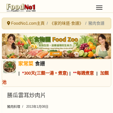
FoodNo1.com主頁
《家的味道·食譜》
豬肉食譜
家常菜
食譜
|
*
300天(三餸一湯。煮意)
|
*
*
每週煮意
|
加餸
池
勝瓜雲耳炒肉片
豬肉料理
2013年1月08日