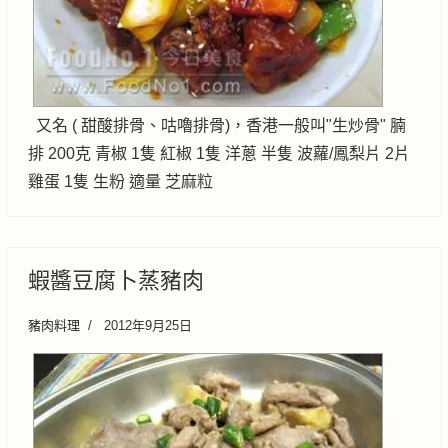
又名 ( 甜酸排骨、咕嚕排骨)，香港一般叫"生炒骨" 腩
排 200克 青椒 1隻 紅椒 1隻 洋蔥 半隻 波蘿/鳳梨片 2片
雞蛋 1隻 生粉 適量 芝麻粒
蝦醬豆腐卜蒸豬肉
豬肉料理
2012年9月25日