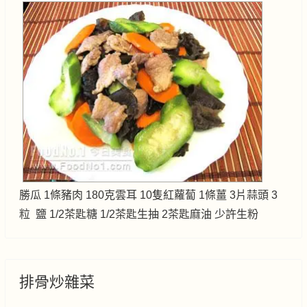
勝瓜 1條豬肉 180克雲耳 10隻紅蘿蔔 1條薑 3片蒜頭 3
粒 鹽 1/2茶匙糖 1/2茶匙生抽 2茶匙麻油 少許生粉
排骨炒雜菜