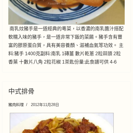
南乳炆豬手是一道經典的粵菜，以香濃的南乳醬汁搭配
軟糯入味的豬手，是一道非常下飯的菜餚。豬手含有豐
富的膠原蛋白質，具有美容養顏、滋補血氣等功效。 主
料:豬手 1400克副料:南乳 1磚薑 數片乾蔥 2粒蒜頭 2粒
香葉 十數片八角 2粒花椒 1茶匙份量:此食譜可供 4-6
中式排骨
豬肉料理
2012年11月28日