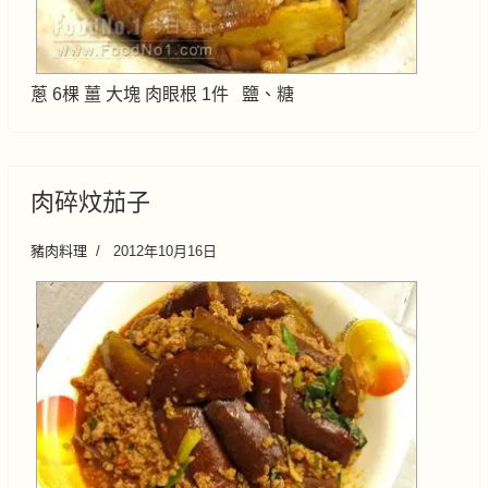
蔥 6棵 薑 大塊 肉眼根 1件 鹽、糖
肉碎炆茄子
豬肉料理
2012年10月16日