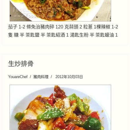
茄子 1-2 條免治豬肉碎 120 克蒜頭 2 粒蔥 1棵辣椒 1-2
隻 糖 半 茶匙鹽 半 茶匙紹酒 1 湯匙生粉 半 茶匙蠔油 1
生炒排骨
YouareChef
豬肉料理
2012年10月03日