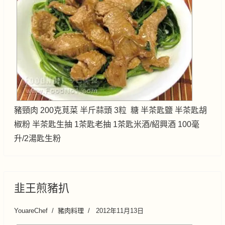
豬頸肉 200克莧菜 半斤蒜頭 3粒 糖 半茶匙鹽 半茶匙胡
椒粉 半茶匙生抽 1茶匙老抽 1茶匙米酒/紹興酒 100毫
升/2湯匙生粉
韭王煎豬扒
YouareChef
豬肉料理
2012年11月13日