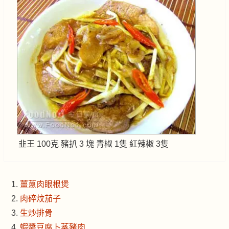
韭王 100克 豬扒 3 塊 青椒 1隻 紅辣椒 3隻
薑蔥肉眼根煲
肉碎炆茄子
生炒排骨
蝦醬豆腐卜蒸豬肉