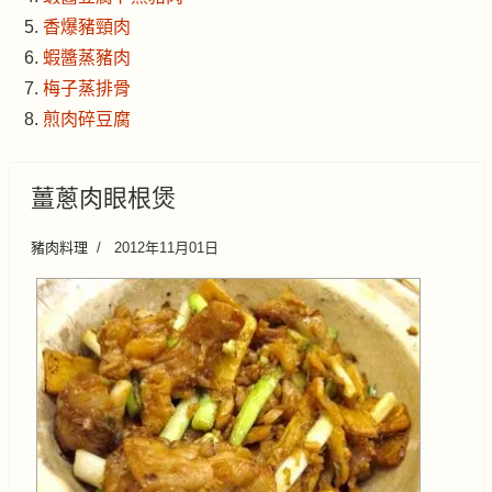
香爆豬頸肉
蝦醬蒸豬肉
梅子蒸排骨
煎肉碎豆腐
薑蔥肉眼根煲
豬肉料理
2012年11月01日