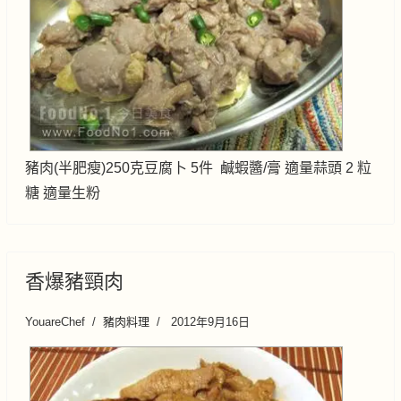
豬肉(半肥瘦)250克豆腐卜 5件 鹹蝦醬/膏 適量蒜頭 2 粒
糖 適量生粉
香爆豬頸肉
YouareChef
豬肉料理
2012年9月16日