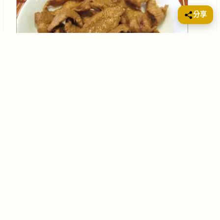
分享
豬頸肉 200g蒜頭 3-4粒 糖 半茶匙鹽 半茶匙胡椒粉 半茶
匙生抽 1茶匙老抽 1茶匙米酒/紹興酒 100毫升/2湯匙生
粉 1湯匙 豬頸肉洗乾淨，儘片去多剩肥肉,已留很薄的肥
膏以便煎香用
蝦醬蒸豬肉