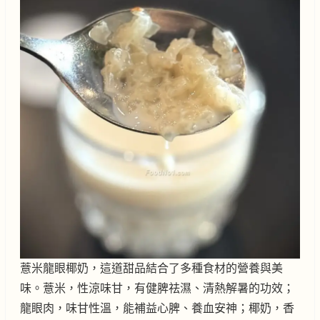
薏米龍眼椰奶，這道甜品結合了多種食材的營養與美
味。薏米，性涼味甘，有健脾祛濕、清熱解暑的功效；
龍眼肉，味甘性溫，能補益心脾、養血安神；椰奶，香