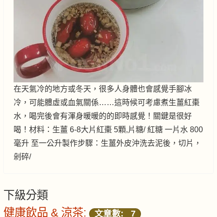
在天氣冷的地方或冬天，很多人身體也會感覺手腳冰
冷，可能體虛或血氣關係……這時候可考慮煮生薑紅棗
水，喝完後會有渾身暖暖的的即時感覺！關鍵是很好
喝！材料：生薑 6-8大片紅棗 5顆,片糖/ 紅糖 一片水 800
毫升 至一公升製作步驟：生薑外皮沖洗去泥後，切片，
剁碎/
下級分類
健康飲品 & 涼茶:
文章數: 7