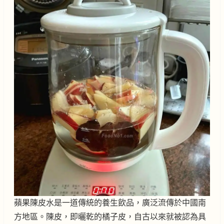
蘋果陳皮水是一道傳統的養生飲品，廣泛流傳於中國南
方地區。陳皮，即曬乾的橘子皮，自古以來就被認為具