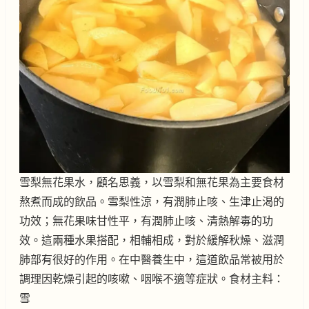
雪梨無花果水，顧名思義，以雪梨和無花果為主要食材
熬煮而成的飲品。雪梨性涼，有潤肺止咳、生津止渴的
功效；無花果味甘性平，有潤肺止咳、清熱解毒的功
效。這兩種水果搭配，相輔相成，對於緩解秋燥、滋潤
肺部有很好的作用。在中醫養生中，這道飲品常被用於
調理因乾燥引起的咳嗽、咽喉不適等症狀。食材主料：
雪