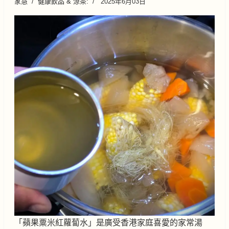
家慧
健康飲品 & 涼茶:
2025年6月03日
「蘋果粟米紅蘿蔔水」是廣受香港家庭喜愛的家常湯