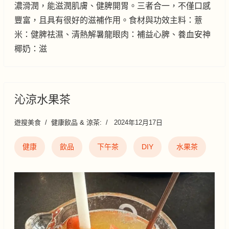
濃滑潤，能滋潤肌膚、健脾開胃。三者合一，不僅口感
豐富，且具有很好的滋補作用。食材與功效主料：薏
米：健脾祛濕、清熱解暑龍眼肉：補益心脾、養血安神
椰奶：滋
沁涼水果茶
遊搜美食
健康飲品 & 涼茶:
2024年12月17日
健康
飲品
下午茶
DIY
水果茶