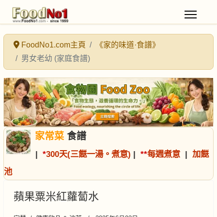
FoodNo1.com主頁
《家的味道·食譜》
男女老幼 (家庭食譜)
家常菜
食譜
|
*
300天(三餸一湯。煮意)
|
*
*
每週煮意
|
加餸
池
蘋果粟米紅蘿蔔水