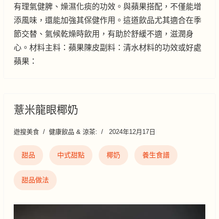
有理氣健脾、燥濕化痰的功效。與蘋果搭配，不僅能增
添風味，還能加強其保健作用。這道飲品尤其適合在季
節交替、氣候乾燥時飲用，有助於舒緩不適，滋潤身
心。材料主料：蘋果陳皮副料：清水材料的功效或好處
蘋果：
薏米龍眼椰奶
遊搜美食
健康飲品 & 涼茶:
2024年12月17日
甜品
中式甜點
椰奶
養生食譜
甜品做法