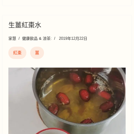
生薑紅棗水
家慧
健康飲品 & 涼茶:
2019年12月22日
紅棗
薑