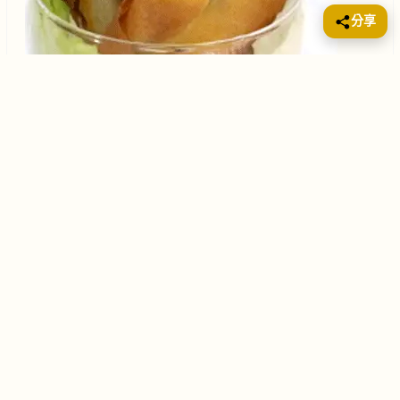
分享
碎雞肉 半磅 春卷皮 16塊 加洲提子乾 3湯匙
牛奶窩蛋蓮子露
兒童食譜
2008年4月12日
兒童食譜
甜品