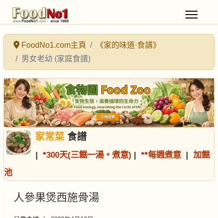
FoodNo1.com主頁
《家的味道·食譜》
男女老幼 (家庭食譜)
家常菜
食譜
|
*
300天(三餸一湯。煮意)
|
*
*
每週煮意
|
加餸
池
人參果煲西施骨湯