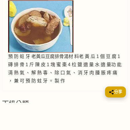
預 防 蛀 牙 老黃瓜豆腐排骨湯材 料老 黃 瓜 1 個 豆 腐 1
磚 排 骨 1 斤 陳 皮 1 塊 蜜 棗 4 柆 鹽 適 量 水 適 量功 能
清 熱 氣 、 解 熱 毒 、 除 口 氣 、 消 牙 肉 腫 脹 疼 痛
， 兼 可 預 防 蛀 牙 。 製 作
分享
下級分類
健康飲品 & 涼茶:
文章數: 7
兒童食譜
文章數: 159