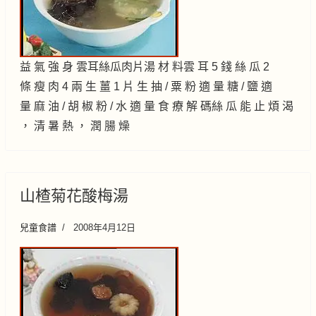
益 氣 強 身 雲耳絲瓜肉片湯 材 料雲 耳 5 錢 絲 瓜 2
條 瘦 肉 4 兩 生 薑 1 片 生 抽 / 粟 粉 適 量 糖 / 鹽 適
量 麻 油 / 胡 椒 粉 / 水 適 量 食 療 解 碼絲 瓜 能 止 煩 渴
， 清 暑 熱 ， 潤 腸 燥
山楂菊花酸梅湯
兒童食譜
2008年4月12日