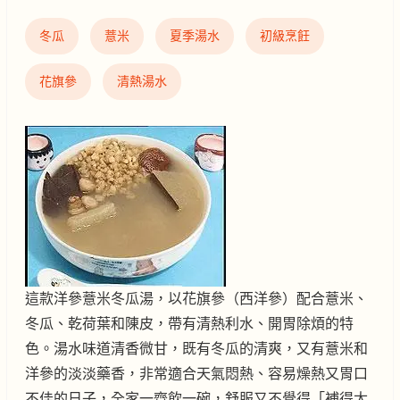
冬瓜
薏米
夏季湯水
初級烹飪
花旗參
清熱湯水
這款洋參薏米冬瓜湯，以花旗參（西洋參）配合薏米、
冬瓜、乾荷葉和陳皮，帶有清熱利水、開胃除煩的特
色。湯水味道清香微甘，既有冬瓜的清爽，又有薏米和
洋參的淡淡藥香，非常適合天氣悶熱、容易燥熱又胃口
不佳的日子，全家一齊飲一碗，舒服又不覺得「補得太