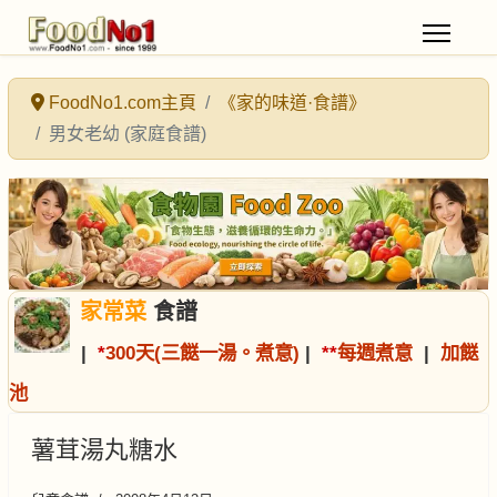
FoodNo1.com主頁
《家的味道·食譜》
男女老幼 (家庭食譜)
家常菜
食譜
|
*
300天(三餸一湯。煮意)
|
*
*
每週煮意
|
加餸
池
薯茸湯丸糖水