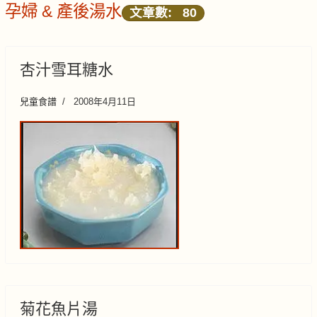
孕婦 & 產後湯水
文章數: 80
杏汁雪耳糖水
兒童食譜
2008年4月11日
菊花魚片湯