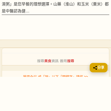
濕粥」是您早餐的理想選擇。山藥（淮山）和玉米（粟米）都
是中醫認為健…
分享
搜尋全站 或「按」以下「關鍵字」捷徑
>>
滋補湯
|
簡易菜
|
婦女
|
孕婦
|
西餐
|
兒童
|
海鮮
|
粉麵
|
飯
推薦：
每天煮意 (3餸一湯)
|
每週煮意 (每週5天)