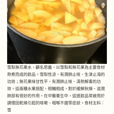
雪梨無花果水，顧名思義，以雪梨和無花果為主要食材
熬煮而成的飲品。雪梨性涼，有潤肺止咳、生津止渴的
功效；無花果味甘性平，有潤肺止咳、清熱解毒的功
效。這兩種水果搭配，相輔相成，對於緩解秋燥、滋潤
肺部有很好的作用。在中醫養生中，這道飲品常被用於
調理因乾燥引起的咳嗽、咽喉不適等症狀。食材主料：
雪