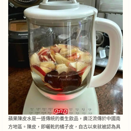
蘋果陳皮水是一道傳統的養生飲品，廣泛流傳於中國南
方地區。陳皮，即曬乾的橘子皮，自古以來就被認為具