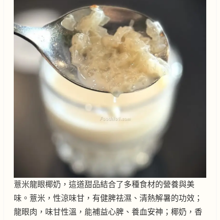
薏米龍眼椰奶，這道甜品結合了多種食材的營養與美
味。薏米，性涼味甘，有健脾祛濕、清熱解暑的功效；
龍眼肉，味甘性溫，能補益心脾、養血安神；椰奶，香