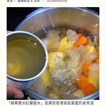
家慧
健康飲品 & 涼茶:
2025年6月03日
「蘋果粟米紅蘿蔔水」是廣受香港家庭喜愛的家常湯