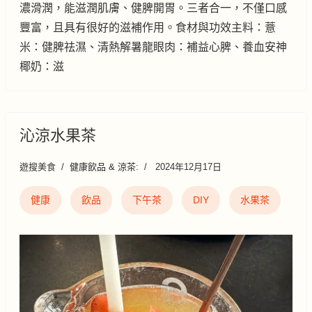
濃滑潤，能滋潤肌膚、健脾開胃。三者合一，不僅口感
豐富，且具有很好的滋補作用。食材與功效主料：薏
米：健脾祛濕、清熱解暑龍眼肉：補益心脾、養血安神
椰奶：滋
沁涼水果茶
遊搜美食
健康飲品 & 涼茶:
2024年12月17日
健康
飲品
下午茶
DIY
水果茶