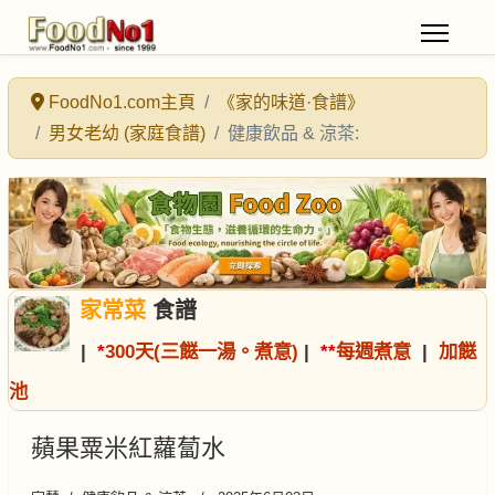
FoodNo1.com主頁
《家的味道·食譜》
男女老幼 (家庭食譜)
健康飲品 & 涼茶:
家常菜
食譜
|
*
300天(三餸一湯。煮意)
|
*
*
每週煮意
|
加餸
池
蘋果粟米紅蘿蔔水