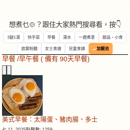
想煮乜🍲？跟住大家熱門搜尋看，按👇
3餸1湯
快手菜
早餐
湯水
一週煮意
甜品・小食
寂寞粉麵
女士食譜
兒童食譜
🍳
加餸池
早餐 /早午餐 ( 備有 90天早餐)
美式早餐：太陽蛋、豬肉腸、多士
七 11, 2025
點擊數: 1259