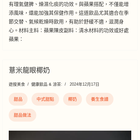
有理氣健脾、燥濕化痰的功效。與蘋果搭配，不僅能增
添風味，還能加強其保健作用。這道飲品尤其適合在季
節交替、氣候乾燥時飲用，有助於舒緩不適，滋潤身
心。材料主料：蘋果陳皮副料：清水材料的功效或好處
蘋果：
薏米龍眼椰奶
遊搜美食
健康飲品 & 涼茶:
2024年12月17日
甜品
中式甜點
椰奶
養生食譜
甜品做法