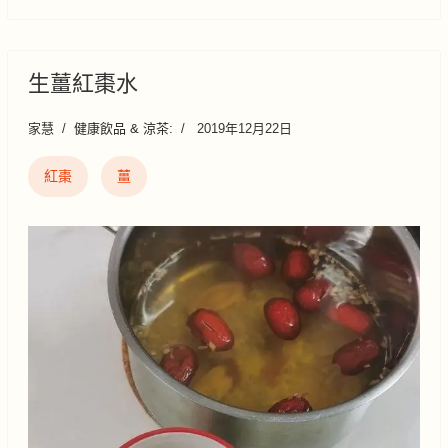
生薑紅棗水
家慧
健康飲品 & 涼茶:
2019年12月22日
紅棗
薑