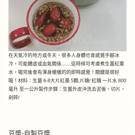
在天氣冷的地方或冬天，很多人身體也會感覺手腳冰
冷，可能體虛或血氣關係……這時候可考慮煮生薑紅棗
水，喝完後會有渾身暖暖的的即時感覺！關鍵是很好
喝！材料：生薑 6-8大片紅棗 5顆,片糖/ 紅糖 一片水 800
毫升 至一公升製作步驟：生薑外皮沖洗去泥後，切片，
剁碎/
豆漿-自製豆漿