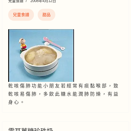
兒童食譜
2008年4月12日
兒童食譜
甜品
乾 咳 傷 肺 功 能 小 朋 友 若 經 常 有 痰 黏 喉 部 ， 致
乾 咳 易 傷 肺 ， 多 飲 此 糖 水 能 潤 肺 防 燥 ， 有 益
身 心 。