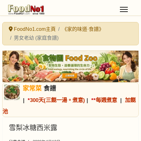
FoodNo1.com主頁
《家的味道·食譜》
男女老幼 (家庭食譜)
家常菜
食譜
|
*
300天(三餸一湯。煮意)
|
*
*
每週煮意
|
加餸
池
雪梨冰糖西米露