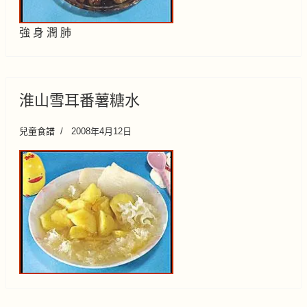
強 身 潤 肺
淮山雪耳番薯糖水
兒童食譜
2008年4月12日