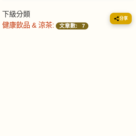
下級分類
分享
健康飲品 & 涼茶:
文章數: 7
兒童食譜
文章數: 159
男士食譜
文章數: 31
女士食譜
文章數: 95
銀髮食譜
文章數: 6
孕婦 & 產後湯水
文章數: 80
想煮乜🍲？跟住大家熱門搜尋看，按👇
3餸1湯
快手菜
早餐
湯水
一週煮意
甜品・小食