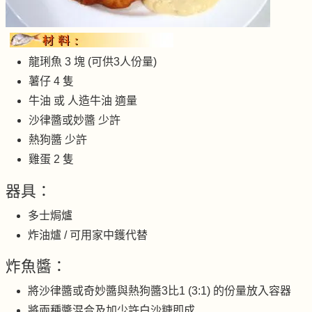
龍琍魚 3 塊 (可供3人份量)
薯仔 4 隻
牛油 或 人造牛油 適量
沙律醬或妙醬 少許
熱狗醬 少許
雞蛋 2 隻
器具：
多士焗爐
炸油爐 / 可用家中鑊代替
炸魚醬：
將沙律醬或奇妙醬與熱狗醬3比1 (3:1) 的份量放入容器
將兩種醬混合及加少許白沙糖即成