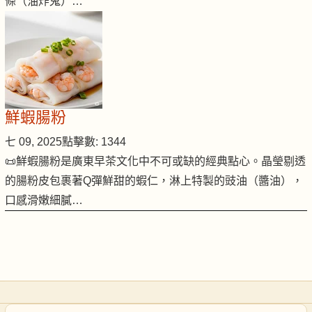
條（油炸鬼）…
鮮蝦腸粉
七 09, 2025
點擊數: 1344
📜鮮蝦腸粉是廣東早茶文化中不可或缺的經典點心。晶瑩剔透
的腸粉皮包裹著Q彈鮮甜的蝦仁，淋上特製的豉油（醬油），
口感滑嫩細膩…