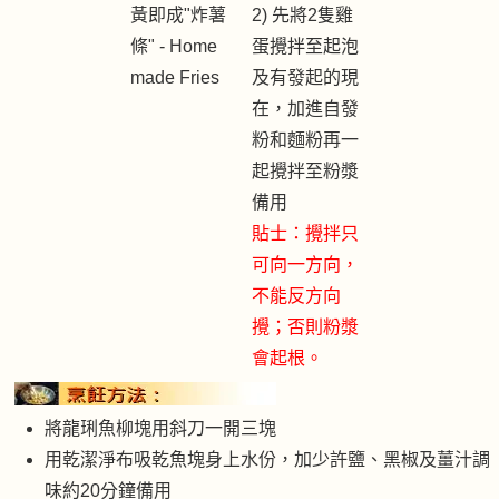
黃即成"炸薯
2) 先將2隻雞
條" - Home
蛋攪拌至起泡
made Fries
及有發起的現
在，加進自發
粉和麵粉再一
起攪拌至粉漿
備用
貼士：攪拌只
可向一方向，
不能反方向
攪；否則粉漿
會起根。
將龍琍魚柳塊用斜刀一開三塊
用乾潔淨布吸乾魚塊身上水份，加少許鹽、黑椒及薑汁調
味約20分鐘備用