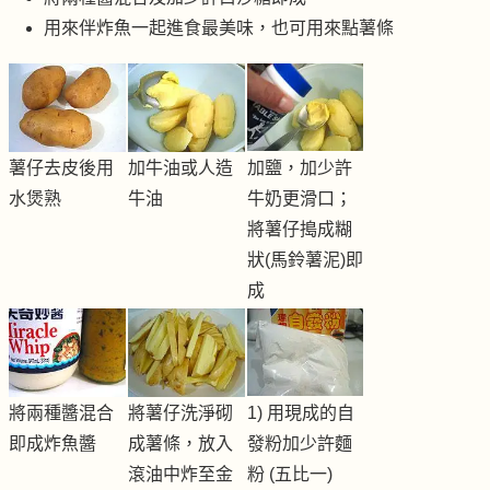
用來伴炸魚一起進食最美味，也可用來點薯條
薯仔去皮後用
加牛油或人造
加鹽，加少許
水煲熟
牛油
牛奶更滑口；
將薯仔搗成糊
狀(馬鈴薯泥)即
成
將兩種醬混合
將薯仔洗淨砌
1) 用現成的自
即成炸魚醬
成薯條，放入
發粉加少許麵
滾油中炸至金
粉 (五比一)