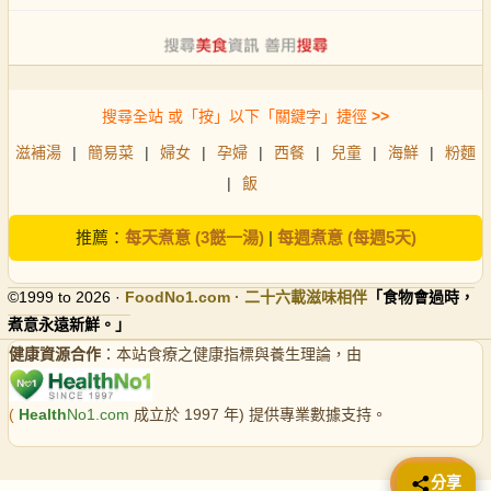
搜尋全站 或「按」以下「關鍵字」捷徑
>>
滋補湯
|
簡易菜
|
婦女
|
孕婦
|
西餐
|
兒童
|
海鮮
|
粉麵
|
飯
推薦：
每天煮意 (3餸一湯)
|
每週煮意 (每週5天)
©1999 to 2026 ·
FoodNo1
.com · 二十六載滋味相伴
「食物會過時，
煮意永遠新鮮。」
健康資源合作
：本站食療之健康指標與養生理論，由
(
Health
No1.com
成立於 1997 年) 提供專業數據支持。
📤 分享
分享