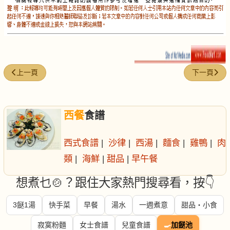
上一篇文章: 葡萄柚雞肉比薩 燒烤味
下一篇文章: 
上一頁
下一頁
西餐
食譜
西式食譜
|
沙律
|
西湯
|
麵食
|
雞鴨
|
肉
類
|
海鮮
|
甜品
|
早午餐
想煮乜🍲？跟住大家熱門搜尋看，按👇
3餸1湯
快手菜
早餐
湯水
一週煮意
甜品・小食
寂寞粉麵
女士食譜
兒童食譜
🍳
加餸池