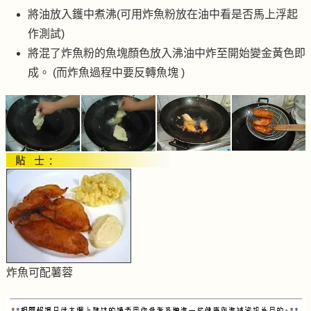
將油放入鑊中煮沸(可用炸魚粉放在油中看是否馬上浮起
作測試)
將混了炸魚粉的魚塊顏色放入沸油中炸至開始變金黃色即
成。 (而炸魚過程中要反轉魚塊 )
炸魚可配薯蓉