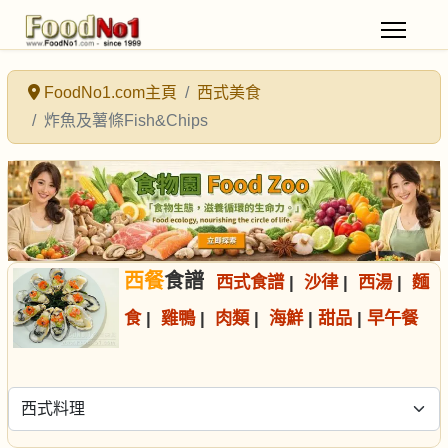
FoodNo1.com主頁
西式美食
炸魚及薯條Fish&Chips
西餐
食譜
西式食譜
|
沙律
|
西湯
|
麵
食
|
雞鴨
|
肉類
|
海鮮
|
甜品
|
早午餐
選擇食譜分類