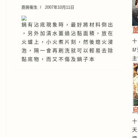
廚房衛生
2007年10月11日
鍋 有 沾 底 現 象 時 ， 最 好 將 材 料 倒 出
， 另 外 加 清 水 蓋 過 沾 黏 面 積 ， 放 在
十 
火 爐 上 ， 小 火 煮 片 刻 ， 然 後 熄 火 浸

泡 ， 隔 一 會 再 刷 洗 就 可 以 輕 易 去 除
主
黏 底 物 ， 而 又 不 傷 及 鍋 子 本
十 
天