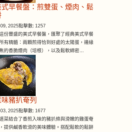
美式早餐盤：煎雙蛋、煙肉、鬆
餅
09, 2025
點擊數: 1257
這份豐盛的美式早餐盤，匯聚了經典美式早餐
所有精髓：兩顆煎得恰到好處的太陽蛋，邊緣
焦的香脆煙肉（培根），以及鬆軟綿密…
惹味豬扒奄列
03, 2025
點擊數: 1677
道菜結合了香煎入味的豬扒條與滑嫩的雞蛋奄
，提供鹹香軟滑的美味體驗。搭配鬆軟的鬆餅