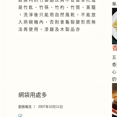
廚 房 內 的 竹 製 品 炊 具 不 管 是 茶 托 或
單
是 竹 匙 、 竹 筷 、 竹 杓 、 竹 筒 、 蒸 籠
， 洗 淨 後 只 能 用 自 然 風 乾 ， 不 能 放
入 烘 碗 機 內 ， 否 則 會 龜 裂 變 形 而 無
法 再 使 用 ， 漆 器 及 木 製 品 亦
香
五 
香
心
奶
網袋用處多
廚房衛生
2007年10月11日