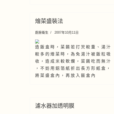
燴菜盛裝法
廚房衛生
2007年10月11日
造 飯 盒 時 ， 菜 餚 若 打 芡 較 重 、 湯 汁
較 多 的 燴 菜 時 ， 為 免 湯 汁 被 飯 粒 吸
收 ， 造 成 米 較 軟 爛 ， 菜 餚 吃 而 無 汁
， 不 妨 用 鋁 箔 紙 折 出 長 方 形 紙 盒 ，
將 菜 盛 盒 內 ， 再 放 入 飯 盒 內
濾水器加透明膜