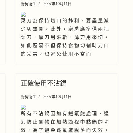
廚房衛生
2007年10月11日
菜 刀 為 保 持 切 口 的 鋒 利 ， 要 盡 量 減
少 切 熟 食 ， 此 外 ， 廚 房 應 準 備 兩 把
菜 刀 ， 厚 刀 用 來 斬 、 薄 刀 用 來 切 ，
如 此 區 隔 不 但 保 持 食 物 切 割 時 刀 口
的 完 美 ， 也 避 免 使 用 不 當 而
正確使用不沾鍋
廚房衛生
2007年10月11日
所 有 不 沾 鍋 因 加 有 鐵 氟 龍 處 理 ， 達
到 防 止 食 物 在 加 熱 過 程 中 黏 鍋 的 功
效 ， 為 了 避 免 鐵 氟 龐 脫 落 而 失 效 ，