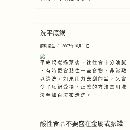
洗平底鍋
廚房衛生
2007年10月11日
平 底 鍋 煮 過 菜 後 ， 往 往 會 十 分 油 膩
， 有 時 更 會 黏 住 一 些 食 物 ， 非 常 難
以 清 洗 ， 如 果 用 力 去 刮 的 話 ， 又 會
令 平 底 鍋 受 損 ， 正 確 的 方 法 是 用 洗
潔 精 加 百 潔 布 清 洗 。
酸性食品不要盛在金屬或膠罐