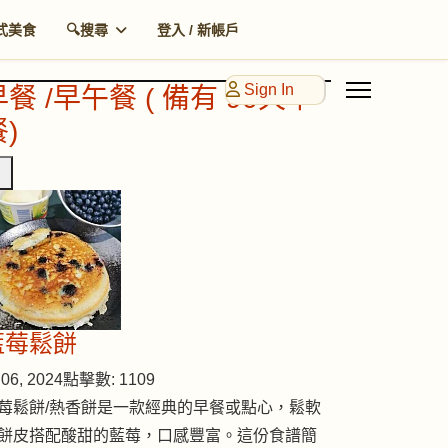
式美食
🔍搜尋
登入 / 新帳戶
Sign In
早餐 /早午餐 ( 備有 90天早
)
藍莓鬆餅
06, 2024
點擊數: 1109
莓鬆餅/熱香餅是一款經典的早餐或點心，鬆軟
餅皮搭配酸甜的藍莓，口感豐富。這份食譜簡