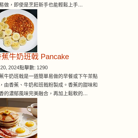
易做，即使是烹飪新手也能輕鬆上手…
蕉牛奶班戟 Pancake
20, 2024
點擊數: 1290
蕉牛奶班戟是一道簡單易做的早餐或下午茶點
，由香蕉、牛奶和班戟粉製成。香蕉的甜味和
香的濃郁風味完美融合，再加上鬆軟的…