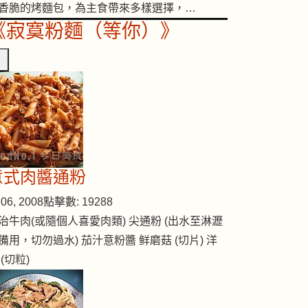
香脆的烤麵包，為主食帶來多樣選擇，…
《寂寞粉麵（等你）》
意式肉醬通粉
06, 2008
點擊數: 19288
治牛肉(或隨個人喜愛肉類) 尖通粉 (出水至淋瀝
備用，切勿過水) 茄汁意粉醬 鲜磨菇 (切片) 洋
 (切粒)