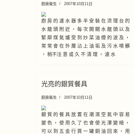
廚房衛生
2007年10月11日
廚 房 的 濾 水 器 多 半 安 裝 在 流 理 台 的
水 龍 頭 附 近 ， 每 次 開 關 水 龍 頭 以 及
緊 鄰 煤 氣 爐 受 到 炒 菜 油 煙 的 波 及 ，
常 常 會 在 外 層 沾 上 油 垢 及 污 水 噴 髒
， 稍不注 意 或 久 不 清 理 ， 濾 水
光亮的銀質餐具
廚房衛生
2007年10月11日
銀 質 的 餐 具 放 置 在 潮 濕 空 氣 中 容 易
變 色 ， 使 用 久 了 也 會 使 光 澤 變 暗 ，
可 以 到 五 金 行 買 一 罐 銅 油 回 來 ， 用