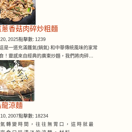
薑蔥香菇肉碎炒粗麵
20, 2025
點擊數: 1239
這是一道充滿鑊氣(鍋氣) 和中華傳統風味的家常
食！靈感來自經典的廣東炒麵，我們將肉碎…
烏龍涼麵
10, 2007
點擊數: 18234
 氣 轉 變 時 間 ， 往 往 無 胃 口 ， 這 時 就 最