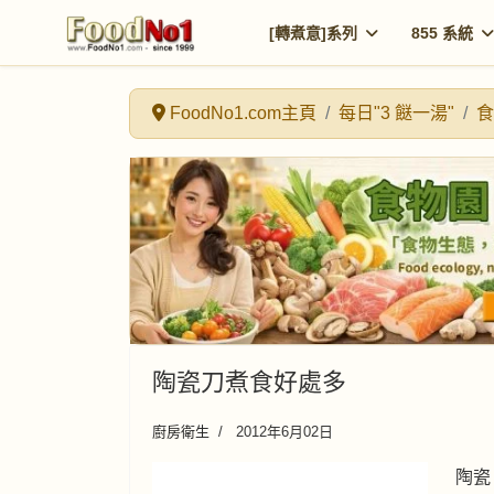
[轉煮意]系列
855 系統
FoodNo1.com主頁
每日"3 餸一湯"
食
陶瓷刀煮食好處多
廚房衛生
2012年6月02日
陶瓷