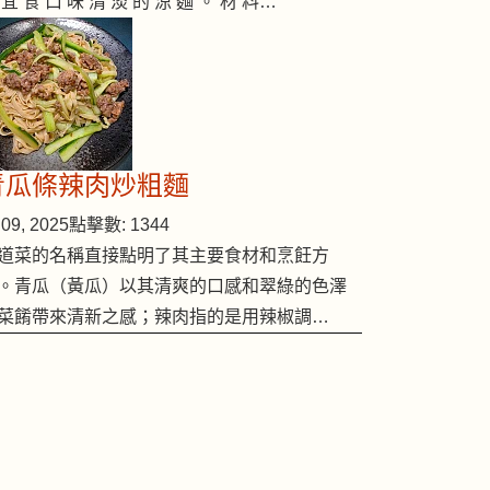
 宜 食 口 味 清 淡 的 涼 麵 。 材 料…
青瓜條辣肉炒粗麵
09, 2025
點擊數: 1344
道菜的名稱直接點明了其主要食材和烹飪方
。青瓜（黃瓜）以其清爽的口感和翠綠的色澤
菜餚帶來清新之感；辣肉指的是用辣椒調…