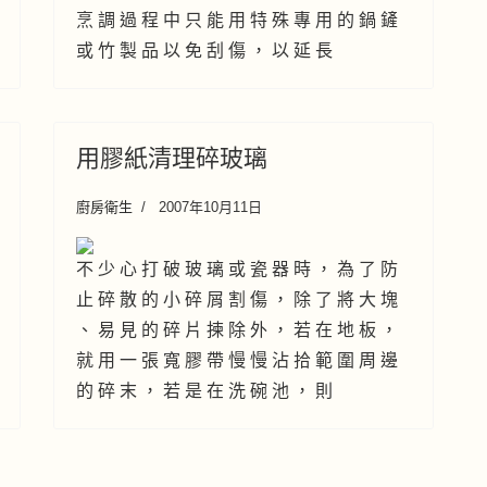
烹 調 過 程 中 只 能 用 特 殊 專 用 的 鍋 鏟
或 竹 製 品 以 免 刮 傷 ， 以 延 長
用膠紙清理碎玻璃
廚房衛生
2007年10月11日
不 少 心 打 破 玻 璃 或 瓷 器 時 ， 為 了 防
止 碎 散 的 小 碎 屑 割 傷 ， 除 了 將 大 塊
、 易 見 的 碎 片 揀 除 外 ， 若 在 地 板 ，
就 用 一 張 寬 膠 帶 慢 慢 沾 拾 範 圍 周 邊
的 碎 末 ， 若 是 在 洗 碗 池 ， 則