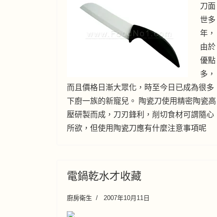
刀面
世多
年，
由於
優點
多，
而且價格日漸大眾化，時至今日已成為很多
下廚一族的新寵兒。 陶瓷刀使用精密陶瓷高
壓研製而成，刀刃鋒利，削切食材可謂隨心
所欲，但使用陶瓷刀應有什麼注意事項呢
電鍋乾水才收藏
廚房衛生
2007年10月11日