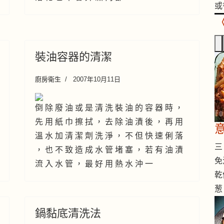
或
裝油容器的清潔
廚房衛生
2007年10月11日
倒 除 廢 油 或 是 清 洗 裝 油 的 容 器 時 ，
先 用 紙 巾 擦 拭 ， 去 除 油 漬 後 ， 再 用
溫 水 加 清 潔 劑 洗 淨 ， 不 但 快 速 俐 落
三 
， 也 不 致 造 成 水 管 堵 塞 ， 若 有 油 漬
免
流 入 水 管 ， 最 好 用 熱 水 沖 一
乾
葱
鍋黏底清洗法