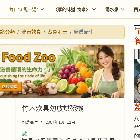
每日"3 餸一湯"
《家的味道·食譜》
湯水泉
西
譜分類
健康飲食
煮食貼士
廚房衛生
餐
竹木炊具勿放烘碗機
八 
廚房衛生
2007年10月11日
藍
的