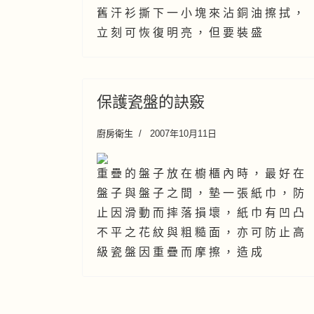
舊 汗 衫 撕 下 一 小 塊 來 沾 銅 油 擦 拭 ，
立 刻 可 恢 復 明 亮 ， 但 要 裝 盛
保護瓷盤的訣竅
廚房衛生
2007年10月11日
重 疊 的 盤 子 放 在 櫥 櫃 內 時 ， 最 好 在
盤 子 與 盤 子 之 間 ， 墊 一 張 紙 巾 ， 防
止 因 滑 動 而 摔 落 損 壞 ， 紙 巾 有 凹 凸
不 平 之 花 紋 與 粗 糙 面 ， 亦 可 防 止 高
級 瓷 盤 因 重 疊 而 摩 擦 ， 造 成