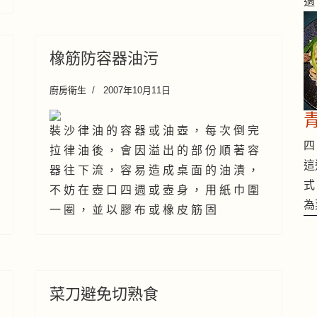
適
橡筋防容器油污
廚房衛生
2007年10月11日
裝 沙 律 油 的 容 器 或 油 壺 ， 每 次 倒 完
四 
拉 律 油 後 ， 會 因 溢 出 的 部 份 順 著 容
這
器 往 下 流 ， 容 易 造 成 桌 面 的 油 漬 ，
式
不 妨 在 壺 口 四 週 或 壺 身 ， 用 紙 巾 圍
為
一 圈 ， 並 以 膠 布 或 橡 皮 筋 固
菜刀避免切熟食