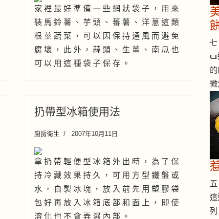
家 裡 最 好 準 備 一 些 網 狀 袋 子 ， 用 來
裝 馬 鈴 薯 、 芋 頭 、 蕃 薯 、 洋 蔥 這 類
根 莖 蔬 菜 ， 可 以 因 保 持 通 風 而 避 免
七 
腐 壞 ， 此 外 ， 蒜 頭 、 生 薑 、 南 瓜 也

可 以 用 這 種 袋 子 保 存 。
的
微
扔帶型冰箱使用法
廚房衛生
2007年10月11日
拿 扔 帶 輕 便 型 冰 箱 外 出 時 ， 為 了 保
持 冷 藏 效 果 持 久 ， 可 用 方 型 鐵 盤 或
五 
水 ， 自 製 冰 塊 ， 放 入 前 先 用 塑 膠 袋
這
包 好 再 放 入 冰 箱 底 部 和 面 上 ， 即 使
列
溶 化 也 不 會 弄 濕 內 部 。