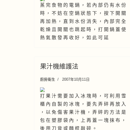
蒸 完 食 物 的 電 鍋 ， 若 內 部 仍 有 水 份
時 ， 不 妨 在 空 鍋 狀 態 下 ， 按 下 開 關
再 加 熱 ， 直 到 水 份 消 失 ， 內 部 完 全
乾 燥 且 開 關 也 跳 起 時 ， 打 開 鍋 蓋 使
熱 氣 散 發 再 收 好 ， 如 此 可 延
果汁機維護法
廚房衛生
2007年10月11日
打 果 汁 需 要 加 入 冰 塊 時 ， 可 利 用 雪
櫃 內 自 製 的 冰 塊 ， 要 先 弄 碎 再 放 入
， 以 免 傷 害 果 汁 機 ， 弄 碎 的 方 法 是
包 在 塑 膠 袋 內 ， 上 再 蓋 一 塊 抹 布 ，
後 用 刀 背 或 麵 棍 敲 碎 。