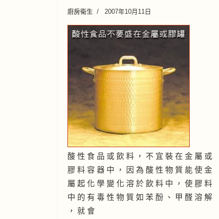
廚房衛生
2007年10月11日
酸 性 食 品 或 飲 料 ， 不 宜 裝 在 金 屬 或
膠 料 容 器 中 ， 因 為 酸 性 物 質 能 使 金
屬 起 化 學 變 化 溶 於 飲 料 中 ， 使 膠 料
中 的 有 毒 性 物 質 如 苯 酚 、 甲 醛 溶 解
， 就 會